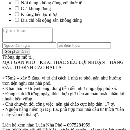
Nội dung không đúng với thực tế
Giá không đúng
Không liên lạc được
Địa chỉ bất động sản không đúng
Thông tin mô tả
MẶT GẦN PHỐ – KHAI THÁC SIÊU LỢI NHUẬN – HÀNG
ĐẦU TƯ ĐỈNH CAO ĐẠI LA
• 75m2 – xây 5 tầng, vị trí chỉ cách 1 nhà ra phố, gần như hưởng
trọn tiện nghi của nhà phố.
• Khai thác 70 triệu/tháng, dòng tiền đều như nhịp đập phố xá.
• Đang sinh lời từng ngày, thích hợp giữ tiền an toàn hoặc nhân lợi
nhuận bền vững.
• Chủ chuyển đổi công việc, nên giá chào cực hấp dẫn: 17 tỷ.
• Nguồn hàng hiếm tại Đại La, phù hợp mọi nhà đầu tư thích “tiền
chảy về mỗi tháng”.
Liên hệ xem nhà: Luân Nhà Phố – 0975284959