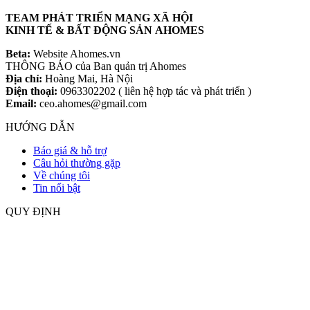
TEAM PHÁT TRIỂN MẠNG XÃ HỘI
KINH TẾ & BẤT ĐỘNG SẢN AHOMES
Beta:
Website Ahomes.vn
THÔNG BÁO của Ban quản trị Ahomes
Địa chỉ:
Hoàng Mai, Hà Nội
Điện thoại:
0963302202 ( liên hệ hợp tác và phát triển )
Email:
ceo.ahomes@gmail.com
HƯỚNG DẪN
Báo giá & hỗ trợ
Câu hỏi thường gặp
Về chúng tôi
Tin nổi bật
QUY ĐỊNH
Quy chế hoạt động
Quy định đăng tin
Chính sách bảo mật
Giải quyết khiếu nại
MẠNG XÃ HỘI