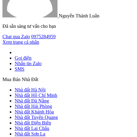
Nguyễn Thành Luân
Đã sẵn sàng tư vấn cho bạn
Chat qua Zalo
0975284959
Xem trang cá nhân
Gọi điện
Nhắn tin Zalo
SMS
Mua Bán Nhà Đất
Nhà đất Hà Nội
Nhà đất Hồ Chí Minh
Nhà đất Đà Nẵng
Nhà đất Hải Phòng
Nhà đất Khánh Hòa
Nhà đất Tuyên Quang
Nhà đất Điện Biên
Nhà đất Lai Châu
Nhà đất Sơn La