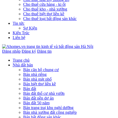
Cho thuê cửa hàng - ki ốt
Cho thuê kho - nhà xưởng
Cho thuê biệt thự liền kề
Cho thuê loại bất động sản khác
Tin tức
Sự Kiện
Kiến Trúc
Liên hệ
Đăng nhập
Đăng ký
Đăng tin
Trang chủ
Nhà đất bán
Bán căn hộ chung cư
Bán nhà riêng
Bán nhà mặt phố
Bán biệt thự liền kề
Bán đất
Bán đất thổ cư nhà vườn
Bán đất nền dự án
Bán đất 50 năm
Bán trang traị khu nghỉ dưỡng
Bán nhà xưởng đất công nghiệp
Bán bất động sản khác