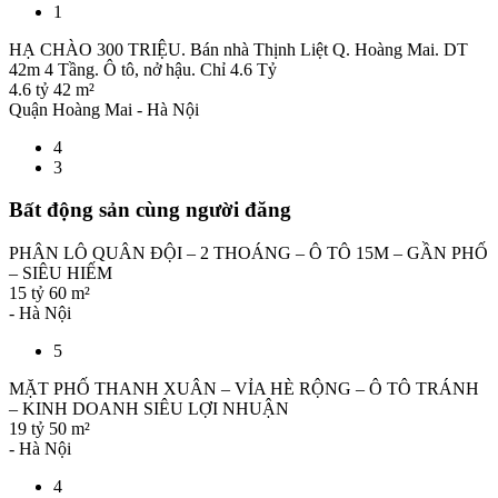
1
HẠ CHÀO 300 TRIỆU. Bán nhà Thịnh Liệt Q. Hoàng Mai. DT
42m 4 Tầng. Ô tô, nở hậu. Chỉ 4.6 Tỷ
4.6 tỷ
42 m²
Quận Hoàng Mai - Hà Nội
4
3
Bất động sản cùng người đăng
PHÂN LÔ QUÂN ĐỘI – 2 THOÁNG – Ô TÔ 15M – GẦN PHỐ
– SIÊU HIẾM
15 tỷ
60 m²
- Hà Nội
5
MẶT PHỐ THANH XUÂN – VỈA HÈ RỘNG – Ô TÔ TRÁNH
– KINH DOANH SIÊU LỢI NHUẬN
19 tỷ
50 m²
- Hà Nội
4