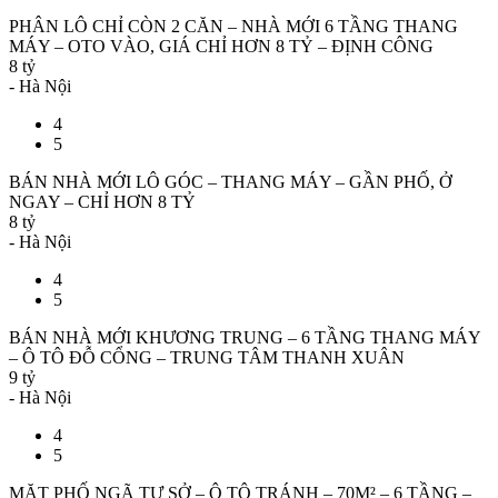
PHÂN LÔ CHỈ CÒN 2 CĂN – NHÀ MỚI 6 TẦNG THANG
MÁY – OTO VÀO, GIÁ CHỈ HƠN 8 TỶ – ĐỊNH CÔNG
8 tỷ
- Hà Nội
4
5
BÁN NHÀ MỚI LÔ GÓC – THANG MÁY – GẦN PHỐ, Ở
NGAY – CHỈ HƠN 8 TỶ
8 tỷ
- Hà Nội
4
5
BÁN NHÀ MỚI KHƯƠNG TRUNG – 6 TẦNG THANG MÁY
– Ô TÔ ĐỖ CỔNG – TRUNG TÂM THANH XUÂN
9 tỷ
- Hà Nội
4
5
MẶT PHỐ NGÃ TƯ SỞ – Ô TÔ TRÁNH – 70M² – 6 TẦNG –