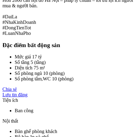
Hơn 2000 căn nội đô Hà Nội – pháp lý chuẩn – tối ưu lợi ích người
mua & người bán.
#DaiLa
#NhaKinhDoanh
#DongTienTot
#LuanNhaPho
Đặc điểm bất động sản
Mức giá
17 tỷ
Số tầng
5 (tầng)
Diện tích
75 m²
Số phòng ngủ
10 (phòng)
Số phòng tắm,WC
10 (phòng)
Chia sẻ
Lưu tin đăng
Tiện ích
Ban công
Nội thất
Bàn ghế phòng khách
Bộ bàn ăn và ghế