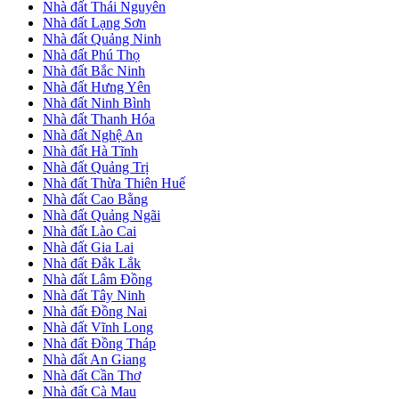
Nhà đất Thái Nguyên
Nhà đất Lạng Sơn
Nhà đất Quảng Ninh
Nhà đất Phú Thọ
Nhà đất Bắc Ninh
Nhà đất Hưng Yên
Nhà đất Ninh Bình
Nhà đất Thanh Hóa
Nhà đất Nghệ An
Nhà đất Hà Tĩnh
Nhà đất Quảng Trị
Nhà đất Thừa Thiên Huế
Nhà đất Cao Bằng
Nhà đất Quảng Ngãi
Nhà đất Lào Cai
Nhà đất Gia Lai
Nhà đất Đắk Lắk
Nhà đất Lâm Đồng
Nhà đất Tây Ninh
Nhà đất Đồng Nai
Nhà đất Vĩnh Long
Nhà đất Đồng Tháp
Nhà đất An Giang
Nhà đất Cần Thơ
Nhà đất Cà Mau