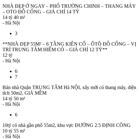
NHÀ ĐẸP Ở NGAY – PHỐ TRƯỜNG CHINH – THANG MÁY
– OTO ĐỖ CỔNG – GIÁ CHỈ 14 TỶ
14 tỷ
40 m²
- Hà Nội
3
**NHÀ ĐẸP 55M² – 6 TẦNG KIÊN CỐ – ÔTÔ ĐỖ CỔNG – VỊ
TRÍ TRUNG TÂM HIẾM CÓ – GIÁ CHỈ 12 TỶ**
12 tỷ
- Hà Nội
6
7
Bán nhà Quận TRUNG TÂM Hà NỘI, xây mới có thang máy, diện
tích 50m2, GIÁ MỀM
14 tỷ
50 m²
- Hà Nội
6
10tỷ có nhà gần phố 55m2, khu vực ĐƯỜNG 2.5 ĐỊNH CÔNG
10 tỷ
55 m²
- Hà Nội