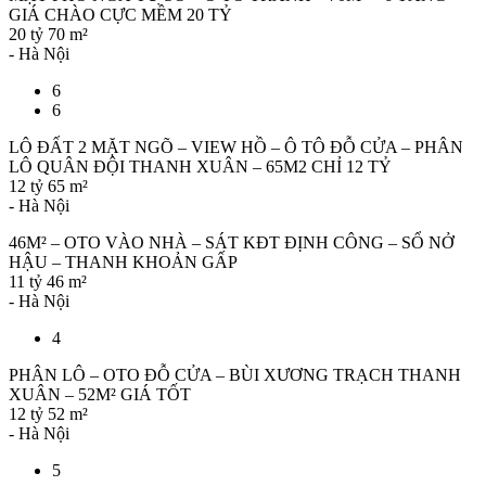
GIÁ CHÀO CỰC MỀM 20 TỶ
20 tỷ
70 m²
- Hà Nội
6
6
LÔ ĐẤT 2 MẶT NGÕ – VIEW HỒ – Ô TÔ ĐỖ CỬA – PHÂN
LÔ QUÂN ĐỘI THANH XUÂN – 65M2 CHỈ 12 TỶ
12 tỷ
65 m²
- Hà Nội
46M² – OTO VÀO NHÀ – SÁT KĐT ĐỊNH CÔNG – SỔ NỞ
HẬU – THANH KHOẢN GẤP
11 tỷ
46 m²
- Hà Nội
4
PHÂN LÔ – OTO ĐỖ CỬA – BÙI XƯƠNG TRẠCH THANH
XUÂN – 52M² GIÁ TỐT
12 tỷ
52 m²
- Hà Nội
5