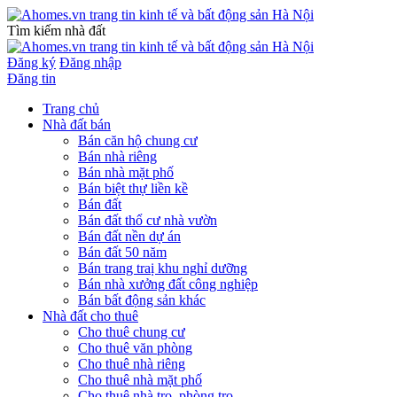
Tìm kiếm nhà đất
Đăng ký
Đăng nhập
Đăng tin
Trang chủ
Nhà đất bán
Bán căn hộ chung cư
Bán nhà riêng
Bán nhà mặt phố
Bán biệt thự liền kề
Bán đất
Bán đất thổ cư nhà vườn
Bán đất nền dự án
Bán đất 50 năm
Bán trang traị khu nghỉ dưỡng
Bán nhà xưởng đất công nghiệp
Bán bất động sản khác
Nhà đất cho thuê
Cho thuê chung cư
Cho thuê văn phòng
Cho thuê nhà riêng
Cho thuê nhà mặt phố
Cho thuê nhà trọ, phòng trọ