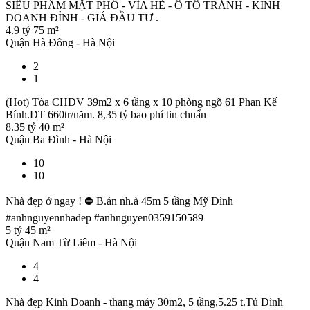
SIÊU PHẨM MẶT PHỐ - VỈA HÈ - Ô TÔ TRÁNH - KINH
DOANH ĐỈNH - GIÁ ĐẦU TƯ .
4.9 tỷ
75 m²
Quận Hà Đông - Hà Nội
2
1
(Hot) Tòa CHDV 39m2 x 6 tầng x 10 phòng ngõ 61 Phan Kế
Bính.DT 660tr/năm. 8,35 tỷ bao phí tin chuẩn
8.35 tỷ
40 m²
Quận Ba Đình - Hà Nội
10
10
Nhà đẹp ở ngay ! ⛔ B.án nh.à 45m 5 tầng Mỹ Đình
#anhnguyennhadep #anhnguyen0359150589
5 tỷ
45 m²
Quận Nam Từ Liêm - Hà Nội
4
4
Nhà đẹp Kinh Doanh - thang máy 30m2, 5 tầng,5.25 t.Tủ Đình