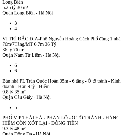
Long Biên
5.25 tỷ
30 m²
Quận Long Biên - Hà Nội
3
4
VỊ TRÍ ĐẮC ĐỊA-Phố Nguyễn Hoàng Cách Phố đúng 1 nhà
76m/7Tầng/MT 6.7m 36 Tỷ
36 tỷ
76 m²
Quận Nam Từ Liêm - Hà Nội
6
6
Bán nhà PL Trần Quốc Hoàn 35m - 6 tầng - Ô tô tránh - Kinh
doanh - Hơn 9 tỷ - Hiếm
9.8 tỷ
35 m²
Quận Cầu Giấy - Hà Nội
5
PHỐ VIP THÁI HÀ - PHÂN LÔ - Ô TÔ TRÁNH - HÀNG
HIẾM CÒN XÓT LẠI - DÒNG TIỀN
9.3 tỷ
48 m²
Quận Đống Đa - Hà Nội