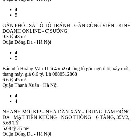
4
5
GẦN PHỐ - SÁT Ô TÔ TRÁNH - GẦN CÔNG VIÊN - KINH
DOANH ONLINE - Ở SƯỚNG
9.3 tỷ
48 m²
Quận Đống Đa - Hà Nội
4
5
Bán nhà Hoàng Văn Thái 45m2x4 tầng lô góc ngõ ô tô, xây mới,
thang máy. giá 6,6 tỷ. Lh 0888512868
6.6 tỷ
45 m²
Quận Thanh Xuân - Hà Nội
4
4
NHANH MỚI KỊP – NHÀ DÂN XÂY - TRUNG TÂM ĐỐNG
ĐA - MẶT TIỀN KHỦNG - NGÕ THÔNG – 6 TẦNG, 35M2,
5.68 TỶ
5.68 tỷ
35 m²
Quận Đống Đa - Hà Nội