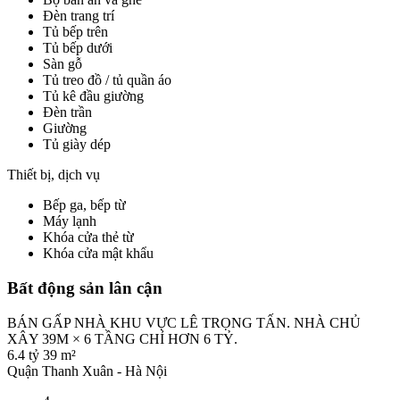
Đèn trang trí
Tủ bếp trên
Tủ bếp dưới
Sàn gỗ
Tủ treo đồ / tủ quần áo
Tủ kê đầu giường
Đèn trần
Giường
Tủ giày dép
Thiết bị, dịch vụ
Bếp ga, bếp từ
Máy lạnh
Khóa cửa thẻ từ
Khóa cửa mật khẩu
Bất động sản lân cận
BÁN GẤP NHÀ KHU VỰC LÊ TRỌNG TẤN. NHÀ CHỦ
XÂY 39M × 6 TẦNG CHỈ HƠN 6 TỶ.
6.4 tỷ
39 m²
Quận Thanh Xuân - Hà Nội