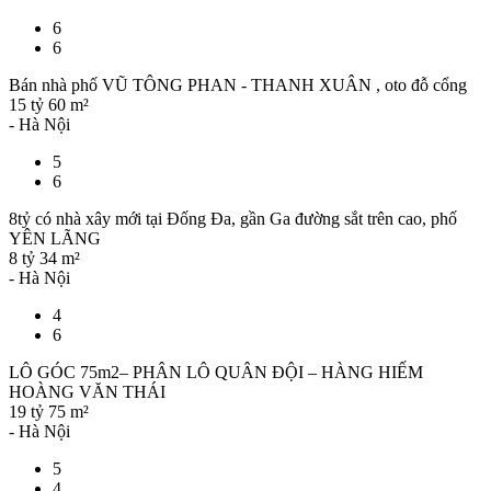
6
6
Bán nhà phố VŨ TÔNG PHAN - THANH XUÂN , oto đỗ cổng
15 tỷ
60 m²
- Hà Nội
5
6
8tỷ có nhà xây mới tại Đống Đa, gần Ga đường sắt trên cao, phố
YÊN LÃNG
8 tỷ
34 m²
- Hà Nội
4
6
LÔ GÓC 75m2– PHÂN LÔ QUÂN ĐỘI – HÀNG HIẾM
HOÀNG VĂN THÁI
19 tỷ
75 m²
- Hà Nội
5
4