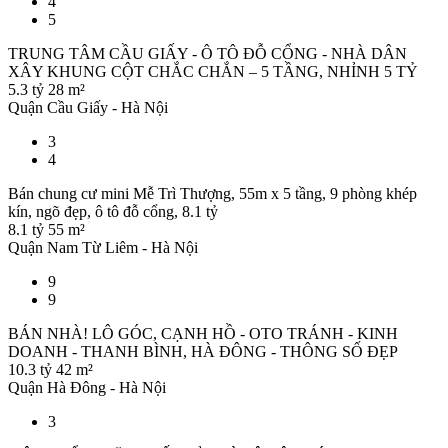
4
5
TRUNG TÂM CẦU GIẤY - Ô TÔ ĐỖ CỔNG - NHÀ DÂN
XÂY KHUNG CỘT CHẮC CHẮN – 5 TẦNG, NHỈNH 5 TỶ
5.3 tỷ
28 m²
Quận Cầu Giấy - Hà Nội
3
4
Bán chung cư mini Mễ Trì Thượng, 55m x 5 tầng, 9 phòng khép
kín, ngõ đẹp, ô tô đỗ cổng, 8.1 tỷ
8.1 tỷ
55 m²
Quận Nam Từ Liêm - Hà Nội
9
9
BÁN NHÀ! LÔ GÓC, CẠNH HỒ - OTO TRÁNH - KINH
DOANH - THANH BÌNH, HÀ ĐÔNG - THÔNG SỐ ĐẸP
10.3 tỷ
42 m²
Quận Hà Đông - Hà Nội
3