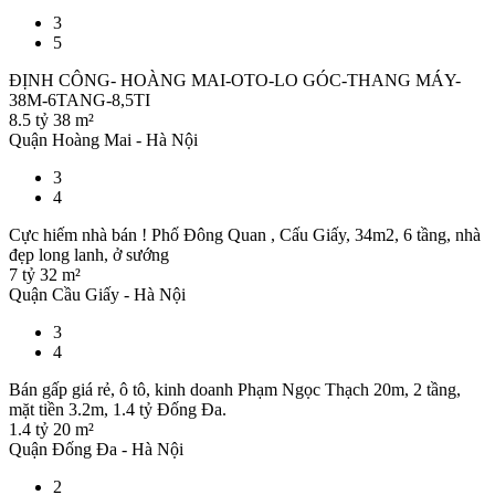
3
5
ĐỊNH CÔNG- HOÀNG MAI-OTO-LO GÓC-THANG MÁY-
38M-6TANG-8,5TI
8.5 tỷ
38 m²
Quận Hoàng Mai - Hà Nội
3
4
Cực hiếm nhà bán ! Phố Đông Quan , Cấu Giấy, 34m2, 6 tầng, nhà
đẹp long lanh, ở sướng
7 tỷ
32 m²
Quận Cầu Giấy - Hà Nội
3
4
Bán gấp giá rẻ, ô tô, kinh doanh Phạm Ngọc Thạch 20m, 2 tầng,
mặt tiền 3.2m, 1.4 tỷ Đống Đa.
1.4 tỷ
20 m²
Quận Đống Đa - Hà Nội
2