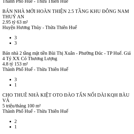
Thành Phố Huế - Thừa Thiên Huế
BÁN NHÀ MỚI HOÀN THIỆN 2.5 TẦNG KHU ĐÔNG NAM
THUỶ AN
2.95 tỷ
63 m²
Huyện Hương Thủy - Thừa Thiên Huế
3
3
Bán nhà 2 tầng mặt tiền Bùi Thị Xuân - Phường Đúc - TP Huế. Giá
4 Tỷ XX Có Thương Lượng
4.8 tỷ
153 m²
Thành Phố Huế - Thừa Thiên Huế
3
1
CHO THUÊ NHÀ KIỆT OTO ĐÀO TẤN NỐI DÀI KQH BÀU
VÁ
5 triệu/tháng
100 m²
Thành Phố Huế - Thừa Thiên Huế
2
1