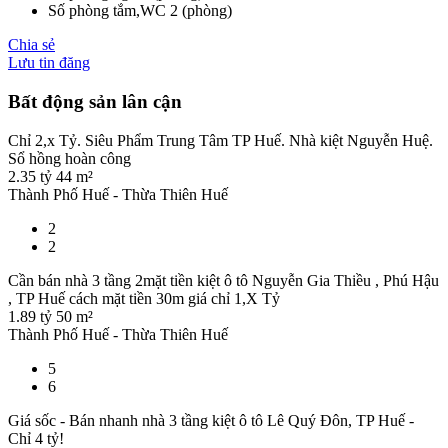
Số phòng tắm,WC
2 (phòng)
Chia sẻ
Lưu tin đăng
Bất động sản lân cận
Chỉ 2,x Tỷ. Siêu Phẩm Trung Tâm TP Huế. Nhà kiệt Nguyễn Huệ.
Sổ hồng hoàn công
2.35 tỷ
44 m²
Thành Phố Huế - Thừa Thiên Huế
2
2
Cần bán nhà 3 tầng 2mặt tiền kiệt ô tô Nguyễn Gia Thiều , Phú Hậu
, TP Huế cách mặt tiền 30m giá chỉ 1,X Tỷ
1.89 tỷ
50 m²
Thành Phố Huế - Thừa Thiên Huế
5
6
Giá sốc - Bán nhanh nhà 3 tầng kiệt ô tô Lê Quý Đôn, TP Huế -
Chỉ 4 tỷ!