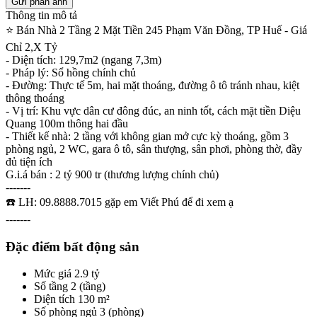
Thông tin mô tả
⭐ Bán Nhà 2 Tầng 2 Mặt Tiền 245 Phạm Văn Đồng, TP Huế - Giá
Chỉ 2,X Tỷ
- Diện tích: 129,7m2 (ngang 7,3m)
- Pháp lý: Sổ hồng chính chủ
- Đường: Thực tế 5m, hai mặt thoáng, đường ô tô tránh nhau, kiệt
thông thoáng
- Vị trí: Khu vực dân cư đông đúc, an ninh tốt, cách mặt tiền Diệu
Quang 100m thông hai đầu
- Thiết kế nhà: 2 tầng với không gian mở cực kỳ thoáng, gồm 3
phòng ngủ, 2 WC, gara ô tô, sân thượng, sân phơi, phòng thờ, đầy
đủ tiện ích
G.i.á bán : 2 tỷ 900 tr (thương lượng chính chủ)
-------
☎️ LH: 09.8888.7015 gặp em Viết Phú để đi xem ạ
-------
Đặc điểm bất động sản
Mức giá
2.9 tỷ
Số tầng
2 (tầng)
Diện tích
130 m²
Số phòng ngủ
3 (phòng)