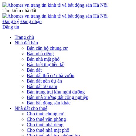
Tìm kiếm nhà đất
Đăng ký
Đăng nhập
Đăng tin
Trang chủ
Nhà đất bán
Bán căn hộ chung cư
Bán nhà riêng
Bán nhà mặt phố
Bán biệt thự liền kề
Bán đất
Bán đất thổ cư nhà vườn
Bán đất nền dự án
Bán đất 50 năm
Bán trang traị khu nghỉ dưỡng
Bán nhà xưởng đất công nghiệp
Bán bất động sản khác
Nhà đất cho thuê
Cho thuê chung cư
Cho thuê văn phòng
Cho thuê nhà riêng
Cho thuê nhà mặt phố
Cho thuê nhà trọ, phòng trọ