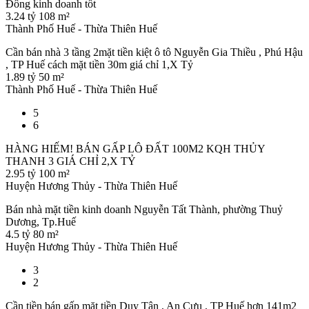
Đông kinh doanh tốt
3.24 tỷ
108 m²
Thành Phố Huế - Thừa Thiên Huế
Cần bán nhà 3 tầng 2mặt tiền kiệt ô tô Nguyễn Gia Thiều , Phú Hậu
, TP Huế cách mặt tiền 30m giá chỉ 1,X Tỷ
1.89 tỷ
50 m²
Thành Phố Huế - Thừa Thiên Huế
5
6
HÀNG HIẾM! BÁN GẤP LÔ ĐẤT 100M2 KQH THỦY
THANH 3 GIÁ CHỈ 2,X TỶ
2.95 tỷ
100 m²
Huyện Hương Thủy - Thừa Thiên Huế
Bán nhà mặt tiền kinh doanh Nguyễn Tất Thành, phường Thuỷ
Dương, Tp.Huế
4.5 tỷ
80 m²
Huyện Hương Thủy - Thừa Thiên Huế
3
2
Cần tiền bán gấp mặt tiền Duy Tân , An Cựu , TP Huế hơn 141m2