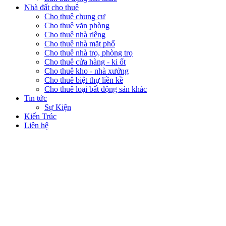
Nhà đất cho thuê
Cho thuê chung cư
Cho thuê văn phòng
Cho thuê nhà riêng
Cho thuê nhà mặt phố
Cho thuê nhà trọ, phòng trọ
Cho thuê cửa hàng - ki ốt
Cho thuê kho - nhà xưởng
Cho thuê biệt thự liền kề
Cho thuê loại bất động sản khác
Tin tức
Sự Kiện
Kiến Trúc
Liên hệ