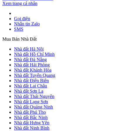
Xem trang cá nhân
Gọi điện
Nhắn tin Zalo
SMS
Mua Bán Nhà Đất
Nhà đất Hà Nội
Nhà đất Hồ Chí Minh
Nhà đất Đà Nẵng
Nhà đất Hải Phòng
Nhà đất Khánh Hòa
Nhà đất Tuyên Quang
Nhà đất Điện Biên
Nhà đất Lai Châu
Nhà đất Sơn La
Nhà đất Thái Nguyên
Nhà đất Lạng Sơn
Nhà đất Quảng Ninh
Nhà đất Phú Thọ
Nhà đất Bắc Ninh
Nhà đất Hưng Yên
Nhà đất Ninh Bình