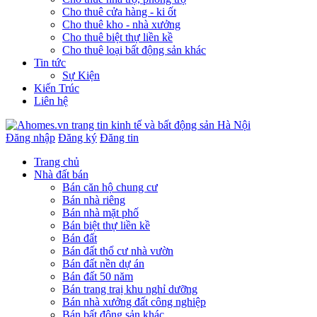
Cho thuê cửa hàng - ki ốt
Cho thuê kho - nhà xưởng
Cho thuê biệt thự liền kề
Cho thuê loại bất động sản khác
Tin tức
Sự Kiện
Kiến Trúc
Liên hệ
Đăng nhập
Đăng ký
Đăng tin
Trang chủ
Nhà đất bán
Bán căn hộ chung cư
Bán nhà riêng
Bán nhà mặt phố
Bán biệt thự liền kề
Bán đất
Bán đất thổ cư nhà vườn
Bán đất nền dự án
Bán đất 50 năm
Bán trang traị khu nghỉ dưỡng
Bán nhà xưởng đất công nghiệp
Bán bất động sản khác