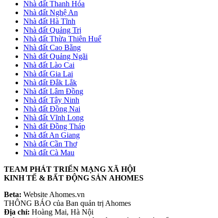
Nhà đất Thanh Hóa
Nhà đất Nghệ An
Nhà đất Hà Tĩnh
Nhà đất Quảng Trị
Nhà đất Thừa Thiên Huế
Nhà đất Cao Bằng
Nhà đất Quảng Ngãi
Nhà đất Lào Cai
Nhà đất Gia Lai
Nhà đất Đắk Lắk
Nhà đất Lâm Đồng
Nhà đất Tây Ninh
Nhà đất Đồng Nai
Nhà đất Vĩnh Long
Nhà đất Đồng Tháp
Nhà đất An Giang
Nhà đất Cần Thơ
Nhà đất Cà Mau
TEAM PHÁT TRIỂN MẠNG XÃ HỘI
KINH TẾ & BẤT ĐỘNG SẢN AHOMES
Beta:
Website Ahomes.vn
THÔNG BÁO của Ban quản trị Ahomes
Địa chỉ:
Hoàng Mai, Hà Nội