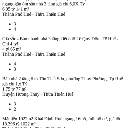
ngang gần 8m sẵn nhà 2 tầng giá chỉ 6,0X Tỷ
6.05 tỷ
141 m²
Thành Phố Huế - Thừa Thiên Huế
3
4
Giá sốc - Bán nhanh nhà 3 tầng kiệt ô tô Lê Quý Đôn, TP Huế -
Chỉ 4 tỷ!
4 tỷ
65 m²
Thành Phố Huế - Thừa Thiên Huế
4
3
Bán nhà 2 tầng ô tô Tôn Thất Sơn, phường Thuỷ Phương, Tp.Huế
giá chỉ 1,x Tỷ
1.75 tỷ
77 m²
Huyện Hương Thủy - Thừa Thiên Huế
3
2
Mặt tiền 1022m2 Khải Định Huế ngang 16m5, full thổ cư, giá tốt
18.396 tỷ
1022 m²