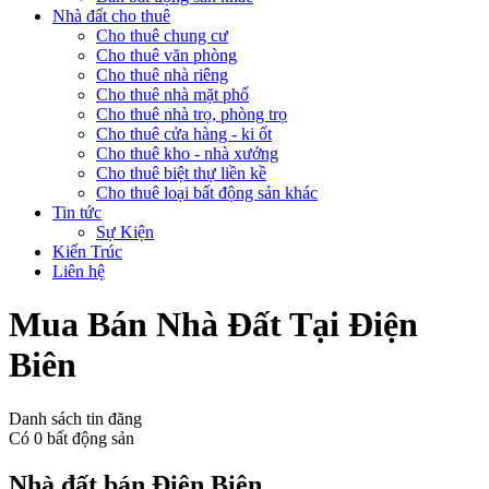
Nhà đất cho thuê
Cho thuê chung cư
Cho thuê văn phòng
Cho thuê nhà riêng
Cho thuê nhà mặt phố
Cho thuê nhà trọ, phòng trọ
Cho thuê cửa hàng - ki ốt
Cho thuê kho - nhà xưởng
Cho thuê biệt thự liền kề
Cho thuê loại bất động sản khác
Tin tức
Sự Kiện
Kiến Trúc
Liên hệ
Mua Bán Nhà Đất Tại Điện
Biên
Danh sách tin đăng
Có
0
bất động sản
Nhà đất bán Điện Biên