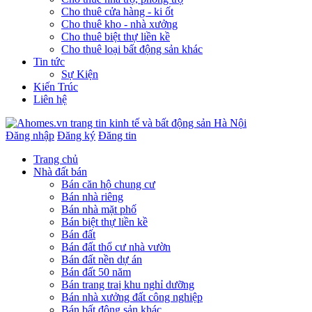
Cho thuê cửa hàng - ki ốt
Cho thuê kho - nhà xưởng
Cho thuê biệt thự liền kề
Cho thuê loại bất động sản khác
Tin tức
Sự Kiện
Kiến Trúc
Liên hệ
Đăng nhập
Đăng ký
Đăng tin
Trang chủ
Nhà đất bán
Bán căn hộ chung cư
Bán nhà riêng
Bán nhà mặt phố
Bán biệt thự liền kề
Bán đất
Bán đất thổ cư nhà vườn
Bán đất nền dự án
Bán đất 50 năm
Bán trang traị khu nghỉ dưỡng
Bán nhà xưởng đất công nghiệp
Bán bất động sản khác