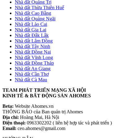
Nhà đất Quảng Trị
Nhà đất Thừa Thiên Huế
Nhà đất Cao Bằng
Nhà đất Quảng Ngãi
Nhà đất Lào Cai
Nhà đất Gia Lai
Nhà đất Đắk Lắk
Nhà đất Lâm Đồng
Nhà đất Tây Ninh
Nhà đất Đồng Nai
Nhà đất Vĩnh Long
Nhà đất Đồng Tháp
Nhà đất An Giang
Nhà đất Cần Thơ
Nhà đất Cà Mau
TEAM PHÁT TRIỂN MẠNG XÃ HỘI
KINH TẾ & BẤT ĐỘNG SẢN AHOMES
Beta:
Website Ahomes.vn
THÔNG BÁO của Ban quản trị Ahomes
Địa chỉ:
Hoàng Mai, Hà Nội
Điện thoại:
0963302202 ( liên hệ hợp tác và phát triển )
Email:
ceo.ahomes@gmail.com