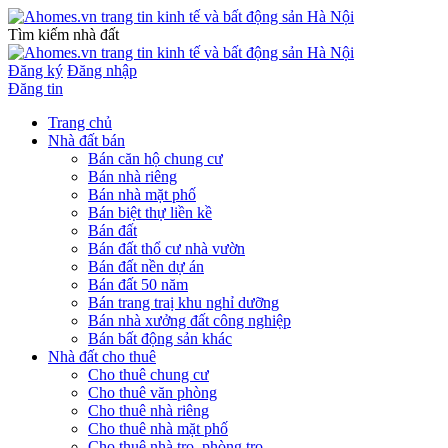
Tìm kiếm nhà đất
Đăng ký
Đăng nhập
Đăng tin
Trang chủ
Nhà đất bán
Bán căn hộ chung cư
Bán nhà riêng
Bán nhà mặt phố
Bán biệt thự liền kề
Bán đất
Bán đất thổ cư nhà vườn
Bán đất nền dự án
Bán đất 50 năm
Bán trang traị khu nghỉ dưỡng
Bán nhà xưởng đất công nghiệp
Bán bất động sản khác
Nhà đất cho thuê
Cho thuê chung cư
Cho thuê văn phòng
Cho thuê nhà riêng
Cho thuê nhà mặt phố
Cho thuê nhà trọ, phòng trọ