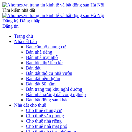
Tìm kiếm nhà đất
Đăng ký
Đăng nhập
Đăng tin
Trang chủ
Nhà đất bán
Bán căn hộ chung cư
Bán nhà riêng
Bán nhà mặt phố
Bán biệt thự liền kề
Bán đất
Bán đất thổ cư nhà vườn
Bán đất nền dự án
Bán đất 50 năm
Bán trang traị khu nghỉ dưỡng
Bán nhà xưởng đất công nghiệp
Bán bất động sản khác
Nhà đất cho thuê
Cho thuê chung cư
Cho thuê văn phòng
Cho thuê nhà riêng
Cho thuê nhà mặt phố
Cho thuê nhà trọ, phòng trọ