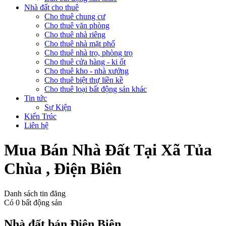
Nhà đất cho thuê
Cho thuê chung cư
Cho thuê văn phòng
Cho thuê nhà riêng
Cho thuê nhà mặt phố
Cho thuê nhà trọ, phòng trọ
Cho thuê cửa hàng - ki ốt
Cho thuê kho - nhà xưởng
Cho thuê biệt thự liền kề
Cho thuê loại bất động sản khác
Tin tức
Sự Kiện
Kiến Trúc
Liên hệ
Mua Bán Nhà Đất Tại Xã Tủa
Chùa , Điện Biên
Danh sách tin đăng
Có
0
bất động sản
Nhà đất bán Điện Biên