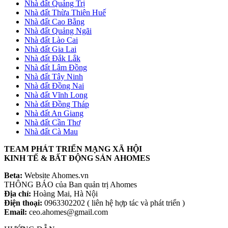
Nhà đất Quảng Trị
Nhà đất Thừa Thiên Huế
Nhà đất Cao Bằng
Nhà đất Quảng Ngãi
Nhà đất Lào Cai
Nhà đất Gia Lai
Nhà đất Đắk Lắk
Nhà đất Lâm Đồng
Nhà đất Tây Ninh
Nhà đất Đồng Nai
Nhà đất Vĩnh Long
Nhà đất Đồng Tháp
Nhà đất An Giang
Nhà đất Cần Thơ
Nhà đất Cà Mau
TEAM PHÁT TRIỂN MẠNG XÃ HỘI
KINH TẾ & BẤT ĐỘNG SẢN AHOMES
Beta:
Website Ahomes.vn
THÔNG BÁO của Ban quản trị Ahomes
Địa chỉ:
Hoàng Mai, Hà Nội
Điện thoại:
0963302202 ( liên hệ hợp tác và phát triển )
Email:
ceo.ahomes@gmail.com