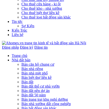
Cho thuê cửa hàng - ki ốt
Cho thuê kho - nhà xưởng
Cho thuê biệt thự liền kề
Cho thuê loại bất động sản khác
Tin tức
Sự Kiện
Kiến Trúc
Liên hệ
Đăng nhập
Đăng ký
Đăng tin
Trang chủ
Nhà đất bán
Bán căn hộ chung cư
Bán nhà riêng
Bán nhà mặt phố
Bán biệt thự liền kề
Bán đất
Bán đất thổ cư nhà vườn
Bán đất nền dự án
Bán đất 50 năm
Bán trang traị khu nghỉ dưỡng
Bán nhà xưởng đất công nghiệp
Bán bất động sản khác