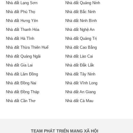
Nhà đất Lạng Sơn
Nhà đất Quảng Ninh
Nhà đất Phú Thọ
Nhà đất Bắc Ninh
Nhà đất Hưng Yên
Nhà đất Ninh Bình
Nhà đất Thanh Hóa
Nhà đất Nghệ An
Nhà đất Hà Tĩnh
Nhà đất Quảng Trị
Nhà đất Thừa Thiên Huế
Nhà đất Cao Bằng
Nhà đất Quảng Ngãi
Nhà đất Lào Cai
Nhà đất Gia Lai
Nhà đất Đắk Lắk
Nhà đất Lâm Đồng
Nhà đất Tây Ninh
Nhà đất Đồng Nai
Nhà đất Vĩnh Long
Nhà đất Đồng Tháp
Nhà đất An Giang
Nhà đất Cần Thơ
Nhà đất Cà Mau
TEAM PHÁT TRIỂN MẠNG XÃ HỘI