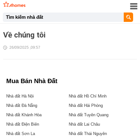
Tìm kiếm nhà đất
Về chúng tôi
26/09/2025 ,09:57
Mua Bán Nhà Đất
Nhà đất Hà Nội
Nhà đất Hồ Chí Minh
Nhà đất Đà Nẵng
Nhà đất Hải Phòng
Nhà đất Khánh Hòa
Nhà đất Tuyên Quang
Nhà đất Điện Biên
Nhà đất Lai Châu
Nhà đất Sơn La
Nhà đất Thái Nguyên