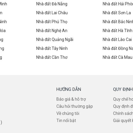
Minh
Nhà đất Đà Nẵng
Nhà đất Hải Ph
ên
Nhà đất Lai Châu
Nhà đất Sơn La
Ninh
Nhà đất Phú Thọ
Nhà đất Bắc Nin
Hóa
Nhà đất Nghệ An
Nhà đất Hà Tĩnh
ng
Nhà đất Quảng Ngãi
Nhà đất Lào Cai
ng
Nhà đất Tây Ninh
Nhà đất Đồng Na
ng
Nhà đất Cần Thơ
Nhà đất Cà Mau
HƯỚNG DẪN
QUY ĐỊNH
Báo giá & hỗ trợ
Quy chế h
Câu hỏi thường gặp
Quy định đ
Về chúng tôi
Chính sác
Tin nổi bật
Giải quyết 
 )