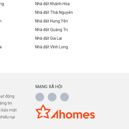
òng
Nhà đất Khánh Hòa
Nhà đất Thái Nguyên
h
Nhà đất Hưng Yên
Nhà đất Quảng Trị
Nhà đất Gia Lai
i
Nhà đất Vĩnh Long
MẠNG XÃ HỘI
oạt động
ăng tin
h bảo mật
khiếu nại