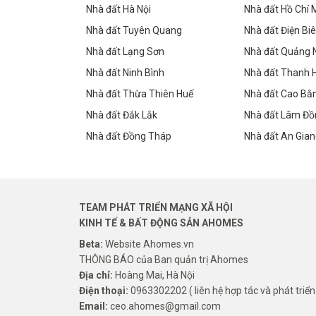
Nhà đất Hà Nội
Nhà đất Hồ Chí 
Nhà đất Tuyên Quang
Nhà đất Điện Bi
Nhà đất Lạng Sơn
Nhà đất Quảng 
Nhà đất Ninh Bình
Nhà đất Thanh 
Nhà đất Thừa Thiên Huế
Nhà đất Cao Bằ
Nhà đất Đắk Lắk
Nhà đất Lâm Đồ
Nhà đất Đồng Tháp
Nhà đất An Gia
TEAM PHÁT TRIỂN MẠNG XÃ HỘI
KINH TẾ & BẤT ĐỘNG SẢN AHOMES
Beta:
Website Ahomes.vn
THÔNG BÁO của Ban quản trị Ahomes
Địa chỉ:
Hoàng Mai, Hà Nội
Điện thoại:
0963302202 ( liên hệ hợp tác và phát triển
Email:
ceo.ahomes@gmail.com