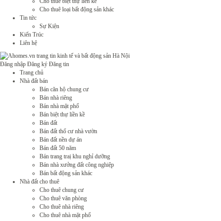
Cho thuê biệt thự liền kề
Cho thuê loại bất động sản khác
Tin tức
Sự Kiện
Kiến Trúc
Liên hệ
Đăng nhập
Đăng ký
Đăng tin
Trang chủ
Nhà đất bán
Bán căn hộ chung cư
Bán nhà riêng
Bán nhà mặt phố
Bán biệt thự liền kề
Bán đất
Bán đất thổ cư nhà vườn
Bán đất nền dự án
Bán đất 50 năm
Bán trang traị khu nghỉ dưỡng
Bán nhà xưởng đất công nghiệp
Bán bất động sản khác
Nhà đất cho thuê
Cho thuê chung cư
Cho thuê văn phòng
Cho thuê nhà riêng
Cho thuê nhà mặt phố