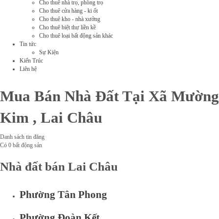
Cho thuê nhà trọ, phòng trọ
Cho thuê cửa hàng - ki ốt
Cho thuê kho - nhà xưởng
Cho thuê biệt thự liền kề
Cho thuê loại bất động sản khác
Tin tức
Sự Kiện
Kiến Trúc
Liên hệ
Mua Bán Nhà Đất Tại Xã Mường
Kim , Lai Châu
Danh sách tin đăng
Có
0
bất động sản
Nhà đất bán Lai Châu
Phường Tân Phong
Phường Đoàn Kết