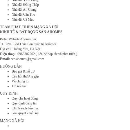
Nhà đất Đồng Tháp
Nhà đất An Giang
Nhà đất Cần Thơ
Nhà đất Cà Mau
TEAM PHÁT TRIỂN MẠNG XÃ HỘI
KINH TẾ & BẤT ĐỘNG SẢN AHOMES
Beta:
Website Ahomes.vn
THÔNG BÁO của Ban quản trị Ahomes
Địa chỉ:
Hoàng Mai, Hà Nội
Điện thoại:
0963302202 ( liên hệ hợp tác và phát triển )
Email:
ceo.ahomes@gmail.com
HƯỚNG DẪN
Báo giá & hỗ trợ
Câu hỏi thường gặp
Về chúng tôi
Tin nổi bật
QUY ĐỊNH
Quy chế hoạt động
Quy định đăng tin
Chính sách bảo mật
Giải quyết khiếu nại
MẠNG XÃ HỘI