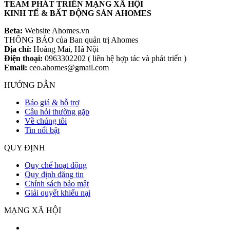
TEAM PHÁT TRIỂN MẠNG XÃ HỘI
KINH TẾ & BẤT ĐỘNG SẢN AHOMES
Beta:
Website Ahomes.vn
THÔNG BÁO của Ban quản trị Ahomes
Địa chỉ:
Hoàng Mai, Hà Nội
Điện thoại:
0963302202 ( liên hệ hợp tác và phát triển )
Email:
ceo.ahomes@gmail.com
HƯỚNG DẪN
Báo giá & hỗ trợ
Câu hỏi thường gặp
Về chúng tôi
Tin nổi bật
QUY ĐỊNH
Quy chế hoạt động
Quy định đăng tin
Chính sách bảo mật
Giải quyết khiếu nại
MẠNG XÃ HỘI