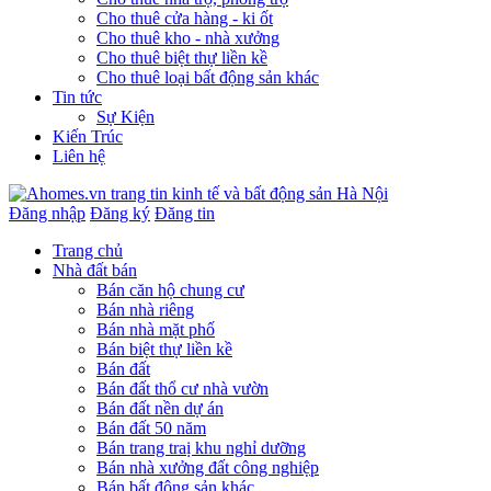
Cho thuê cửa hàng - ki ốt
Cho thuê kho - nhà xưởng
Cho thuê biệt thự liền kề
Cho thuê loại bất động sản khác
Tin tức
Sự Kiện
Kiến Trúc
Liên hệ
Đăng nhập
Đăng ký
Đăng tin
Trang chủ
Nhà đất bán
Bán căn hộ chung cư
Bán nhà riêng
Bán nhà mặt phố
Bán biệt thự liền kề
Bán đất
Bán đất thổ cư nhà vườn
Bán đất nền dự án
Bán đất 50 năm
Bán trang traị khu nghỉ dưỡng
Bán nhà xưởng đất công nghiệp
Bán bất động sản khác