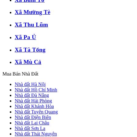
Xã Mường Tè
Xã Thu Lũm
Xã Pa Ủ
Xã Tà Tổng
Xã Mù Cả
Mua Bán Nhà Đất
Nhà đất Hà Nội
Nhà đất Hồ Chí Minh
Nhà đất Đà Nẵng
Nhà đất Hải Phòng
Nhà đất Khánh Hòa
Nhà đất Tuyên Quang
Nhà đất Điện Biên
Nhà đất Lai Châu
Nhà đất Sơn La
Nhà đất Thái Nguyên