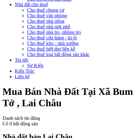
Nhà đất cho thuê
Cho thuê chung cư
Cho thuê văn phòng
Cho thuê nhà riêng
Cho thuê nhà mặt phố
Cho thuê nhà trọ, phòng trọ
Cho thuê cửa hàng - ki ốt
Cho thuê kho - nhà xưởng
Cho thuê biệt thự liền kề
Cho thuê loại bất động sản khác
Tin tức
Sự Kiện
Kiến Trúc
Liên hệ
Mua Bán Nhà Đất Tại Xã Bum
Tở , Lai Châu
Danh sách tin đăng
Có
0
bất động sản
Nhà đất bán Lai Châu