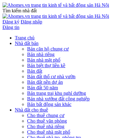
Tìm kiếm nhà đất
Đăng ký
Đăng nhập
Đăng tin
Trang chủ
Nhà đất bán
Bán căn hộ chung cư
Bán nhà riêng
Bán nhà mặt phố
Bán biệt thự liền kề
Bán đất
Bán đất thổ cư nhà vườn
Bán đất nền dự án
Bán đất 50 năm
Bán trang traị khu nghỉ dưỡng
Bán nhà xưởng đất công nghiệp
Bán bất động sản khác
Nhà đất cho thuê
Cho thuê chung cư
Cho thuê văn phòng
Cho thuê nhà riêng
Cho thuê nhà mặt phố
Cho thuê nhà trọ, phòng trọ