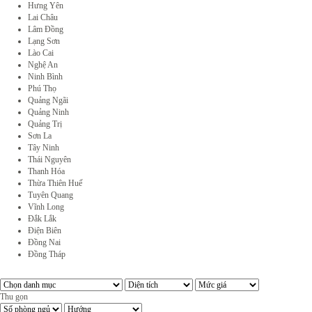
Hưng Yên
Lai Châu
Lâm Đồng
Lạng Sơn
Lào Cai
Nghệ An
Ninh Bình
Phú Thọ
Quảng Ngãi
Quảng Ninh
Quảng Trị
Sơn La
Tây Ninh
Thái Nguyên
Thanh Hóa
Thừa Thiên Huế
Tuyên Quang
Vĩnh Long
Đắk Lắk
Điện Biên
Đồng Nai
Đồng Tháp
Thu gọn