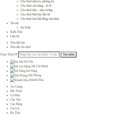
Cho thuê nhà trọ, phòng trọ
Cho thuê cửa hàng - ki ốt
Cho thuê kho - nhà xưởng
Cho thuê biệt thự liền kề
Cho thuê loại bất động sản khác
Tin tức
Sự Kiện
Kiến Trúc
Liên hệ
Nhà đất bán
Nhà đất cho thuê
Chọn Tỉnh/TP
Hà Nội
Hồ Chí Minh
Đà Nẵng
Hải Phòng
Khánh Hòa
An Giang
Bắc Ninh
Cà Mau
Cần Thơ
Cao Bằng
Gia Lai
Hà Tĩnh