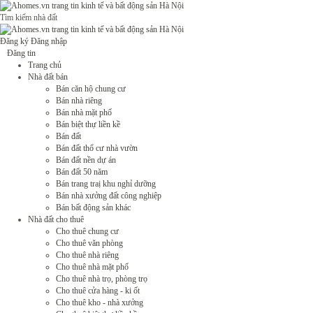
Tìm kiếm nhà đất
Đăng ký
Đăng nhập
Đăng tin
Trang chủ
Nhà đất bán
Bán căn hộ chung cư
Bán nhà riêng
Bán nhà mặt phố
Bán biệt thự liền kề
Bán đất
Bán đất thổ cư nhà vườn
Bán đất nền dự án
Bán đất 50 năm
Bán trang traị khu nghỉ dưỡng
Bán nhà xưởng đất công nghiệp
Bán bất động sản khác
Nhà đất cho thuê
Cho thuê chung cư
Cho thuê văn phòng
Cho thuê nhà riêng
Cho thuê nhà mặt phố
Cho thuê nhà trọ, phòng trọ
Cho thuê cửa hàng - ki ốt
Cho thuê kho - nhà xưởng