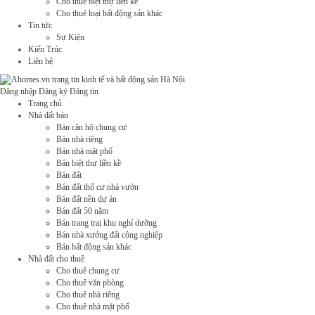
Cho thuê biệt thự liền kề
Cho thuê loại bất động sản khác
Tin tức
Sự Kiện
Kiến Trúc
Liên hệ
Đăng nhập
Đăng ký
Đăng tin
Trang chủ
Nhà đất bán
Bán căn hộ chung cư
Bán nhà riêng
Bán nhà mặt phố
Bán biệt thự liền kề
Bán đất
Bán đất thổ cư nhà vườn
Bán đất nền dự án
Bán đất 50 năm
Bán trang traị khu nghỉ dưỡng
Bán nhà xưởng đất công nghiệp
Bán bất động sản khác
Nhà đất cho thuê
Cho thuê chung cư
Cho thuê văn phòng
Cho thuê nhà riêng
Cho thuê nhà mặt phố