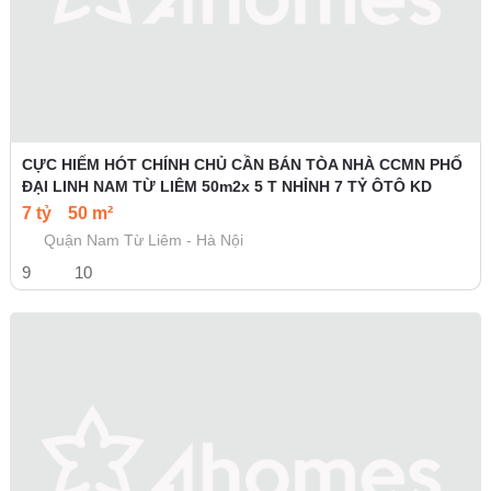
CỰC HIẾM HÓT CHÍNH CHỦ CẦN BÁN TÒA NHÀ CCMN PHỐ
ĐẠI LINH NAM TỪ LIÊM 50m2x 5 T NHỈNH 7 TỶ ÔTÔ KD
7 tỷ
50 m²
Quận Nam Từ Liêm - Hà Nội
9
10