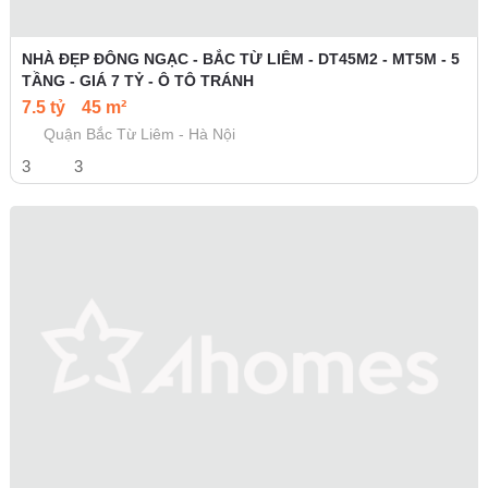
NHÀ ĐẸP ĐÔNG NGẠC - BẮC TỪ LIÊM - DT45M2 - MT5M - 5
TẦNG - GIÁ 7 TỶ - Ô TÔ TRÁNH
7.5 tỷ
45 m²
Quận Bắc Từ Liêm - Hà Nội
3
3