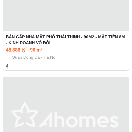
BÁN GẤP NHÀ MẶT PHỐ THÁI THỊNH - 90M2 - MẶT TIỀN 8M
- KINH DOANH VÔ ĐỐI
48.888 tỷ
90 m²
Quận Đống Đa - Hà Nội
4