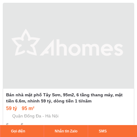
Bán nhà mặt phố Tây Sơn, 95m2, 6 tầng thang máy, mặt
tiền 6.6m, nhỉnh 59 tỷ, dòng tiền 1 tỉ/năm
59 tỷ
95 m²
Quận Đống Đa - Hà Nội
6
6
Gọi điện
Nhắn tin Zalo
SMS