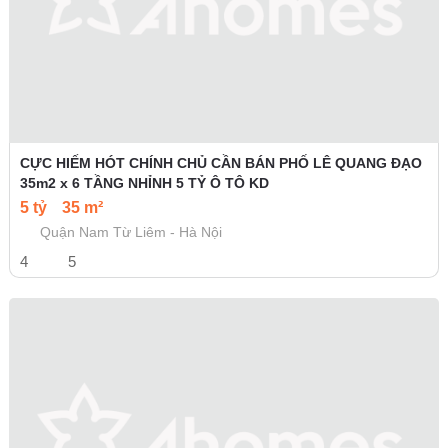
CỰC HIẾM HÓT CHÍNH CHỦ CẦN BÁN PHỐ LÊ QUANG ĐẠO
35m2 x 6 TẦNG NHỈNH 5 TỶ Ô TÔ KD
5 tỷ
35 m²
Quận Nam Từ Liêm - Hà Nội
4
5