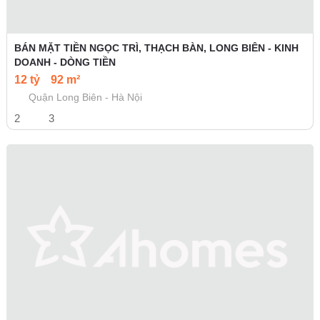
BÁN MẶT TIỀN NGỌC TRÌ, THẠCH BÀN, LONG BIÊN - KINH
DOANH - DÒNG TIỀN
12 tỷ
92 m²
Quận Long Biên - Hà Nội
2
3