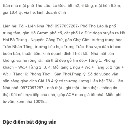
Bán nhà mặt phố Thọ Lão, Lò Đúc, 58 m2, 6 tầng, mặt tiền 6.2m,
giá 18.4 tỷ, vỉa hè, kinh doanh đỉnh
Liên hệ: Tôi - Liên Nhà Phố: 0977097287- Phố Thọ Lão là phố
trung tâm, gần Hồ Gươm phố cổ, cắt phố Lò Đúc đoạn xuyên ra Hồ
Hai Bà Trưng - Nguyễn Công Trứ, gần Chợ Giời, trường trung học
Trần Nhân Tông, trường tiểu học Trưng Trắc. Khu vực dân trí cao
buôn bán, thuận tiện, kinh doanh đỉnh.Thiết kế:- Nhà mặt tiền
khủng, vỉa hè rộng rãi, nội thất đẹp gỗ lim đỏ.+ Tầng 1: Phòng
khách + Wc.+ Tầng 2, 3, 4: Mỗi tầng 1 ngủ + Wc.+ Tầng 5: 2 ngủ +
Wc.+ Tầng: 6: Phòng Thờ + Sân Phơi.Pháp lý: Sổ đỏ vuông vắn
sẵn sàng giao dịch.Giá 18.4 tỷ có thương lượng.Liên hệ: Tôi - Liên
Nhà phố: 0977097287 - nhà thật - giá thật - ảnh thật - thông tin
thật.Kết nối trực tiếp chủ nhà, giúp ACE mua giá tốt nhất.Miễn phí
tư vấn, xem nhà 100%...
Đặc điểm bất động sản