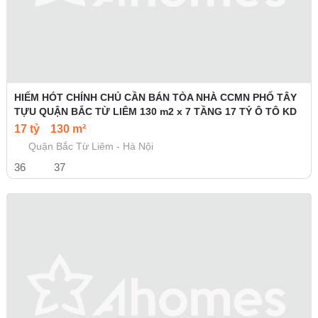
HIẾM HÓT CHÍNH CHỦ CẦN BÁN TÒA NHÀ CCMN PHỐ TÂY
TỰU QUẬN BẮC TỪ LIÊM 130 m2 x 7 TẦNG 17 TỶ Ô TÔ KD
17 tỷ
130 m²
Quận Bắc Từ Liêm - Hà Nội
36
37