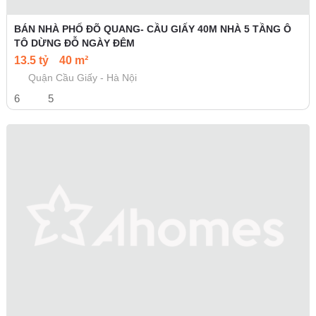
BÁN NHÀ PHỐ ĐÕ QUANG- CẦU GIẤY 40M NHÀ 5 TẦNG Ô
TÔ DỪNG ĐỖ NGÀY ĐÊM
13.5 tỷ
40 m²
Quận Cầu Giấy - Hà Nội
6
5