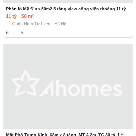
Phân lô Mỹ Đình 50m2 5 tầng view công viên thoáng 11 tỷ
11 tỷ
50 m²
Quận Nam Từ Liêm - Hà Nội
6
5
Mặt Phố Trung Kính, 68m x 8 tầng, MT 4.2m, TC 30 tỷ. LH: