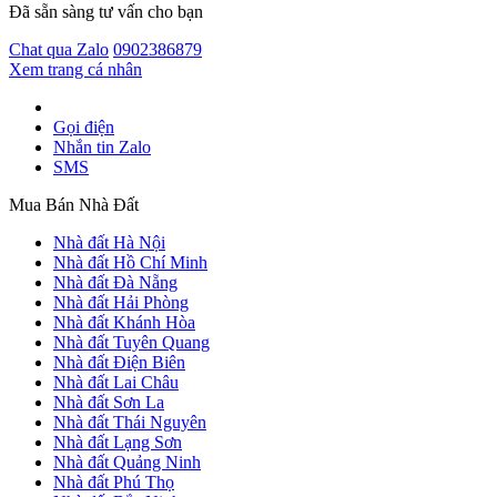
Đã sẵn sàng tư vấn cho bạn
Chat qua Zalo
0902386879
Xem trang cá nhân
Gọi điện
Nhắn tin Zalo
SMS
Mua Bán Nhà Đất
Nhà đất Hà Nội
Nhà đất Hồ Chí Minh
Nhà đất Đà Nẵng
Nhà đất Hải Phòng
Nhà đất Khánh Hòa
Nhà đất Tuyên Quang
Nhà đất Điện Biên
Nhà đất Lai Châu
Nhà đất Sơn La
Nhà đất Thái Nguyên
Nhà đất Lạng Sơn
Nhà đất Quảng Ninh
Nhà đất Phú Thọ