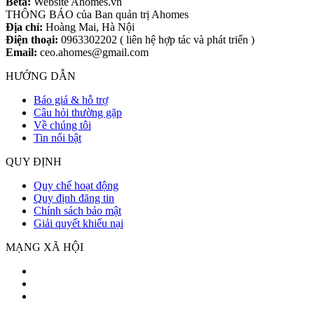
Beta:
Website Ahomes.vn
THÔNG BÁO của Ban quản trị Ahomes
Địa chỉ:
Hoàng Mai, Hà Nội
Điện thoại:
0963302202 ( liên hệ hợp tác và phát triển )
Email:
ceo.ahomes@gmail.com
HƯỚNG DẪN
Báo giá & hỗ trợ
Câu hỏi thường gặp
Về chúng tôi
Tin nổi bật
QUY ĐỊNH
Quy chế hoạt động
Quy định đăng tin
Chính sách bảo mật
Giải quyết khiếu nại
MẠNG XÃ HỘI