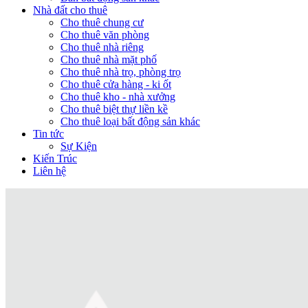
Nhà đất cho thuê
Cho thuê chung cư
Cho thuê văn phòng
Cho thuê nhà riêng
Cho thuê nhà mặt phố
Cho thuê nhà trọ, phòng trọ
Cho thuê cửa hàng - ki ốt
Cho thuê kho - nhà xưởng
Cho thuê biệt thự liền kề
Cho thuê loại bất động sản khác
Tin tức
Sự Kiện
Kiến Trúc
Liên hệ