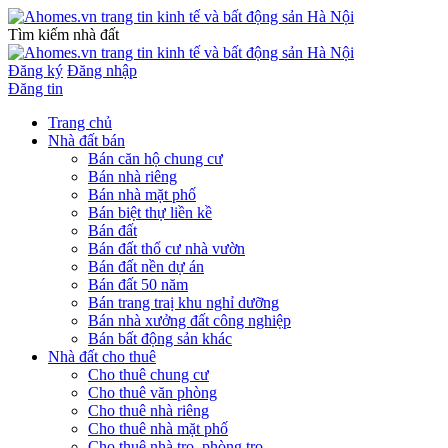
Tìm kiếm nhà đất
Đăng ký
Đăng nhập
Đăng tin
Trang chủ
Nhà đất bán
Bán căn hộ chung cư
Bán nhà riêng
Bán nhà mặt phố
Bán biệt thự liền kề
Bán đất
Bán đất thổ cư nhà vườn
Bán đất nền dự án
Bán đất 50 năm
Bán trang traị khu nghỉ dưỡng
Bán nhà xưởng đất công nghiệp
Bán bất động sản khác
Nhà đất cho thuê
Cho thuê chung cư
Cho thuê văn phòng
Cho thuê nhà riêng
Cho thuê nhà mặt phố
Cho thuê nhà trọ, phòng trọ