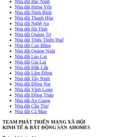
Nhà đất Bắc Ninh
Nhà đất Hưng Yên
Nhà đất Ninh Bình
Nhà đất Thanh Hóa
Nhà đất Nghệ An
Nhà đất Hà Tĩnh
Nhà đất Quảng Trị
Nhà đất Thừa Thiên Huế
Nhà đất Cao Bằng
Nhà đất Quảng Ngãi
Nhà đất Lào Cai
Nhà đất Gia Lai
Nhà đất Đắk Lắk
Nhà đất Lâm Đồng
Nhà đất Tây Ninh
Nhà đất Đồng Nai
Nhà đất Vĩnh Long
Nhà đất Đồng Tháp
Nhà đất An Giang
Nhà đất Cần Thơ
Nhà đất Cà Mau
TEAM PHÁT TRIỂN MẠNG XÃ HỘI
KINH TẾ & BẤT ĐỘNG SẢN AHOMES