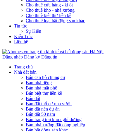
Cho thuê cửa hàng - ki ốt
Cho thuê kho - nhà xưởng
Cho thuê biệt thự liền kề
Cho thuê loại bất động sản khác
Tin tức
Sự Kiện
Kiến Trúc
Liên hệ
Đăng nhập
Đăng ký
Đăng tin
Trang chủ
Nhà đất bán
Bán căn hộ chung cư
Bán nhà riêng
Bán nhà mặt phố
Bán biệt thự liền kề
Bán đất
Bán đất thổ cư nhà vườn
Bán đất nền dự án
Bán đất 50 năm
Bán trang traị khu nghỉ dưỡng
Bán nhà xưởng đất công nghiệp
Bán bất động sản khác