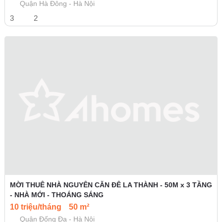
Quận Hà Đông - Hà Nội
3
2
MỜI THUÊ NHÀ NGUYÊN CĂN ĐÊ LA THÀNH - 50M x 3 TẦNG
- NHÀ MỚI - THOÁNG SÁNG
10 triệu/tháng
50 m²
Quận Đống Đa - Hà Nội