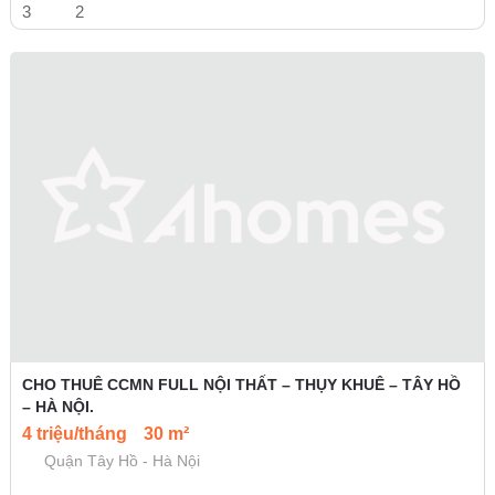
3
2
CHO THUÊ CCMN FULL NỘI THẤT – THỤY KHUÊ – TÂY HỒ
– HÀ NỘI.
4 triệu/tháng
30 m²
Quận Tây Hồ - Hà Nội