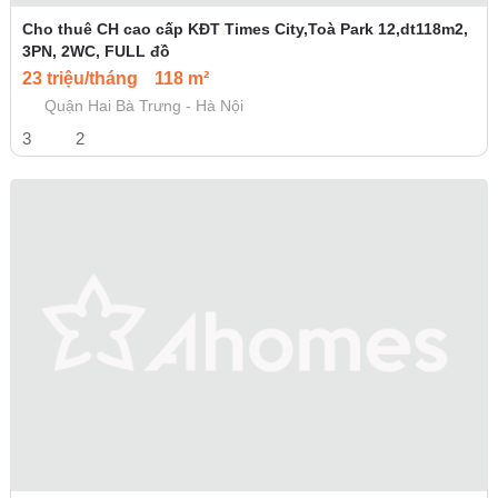
Cho thuê CH cao cấp KĐT Times City,Toà Park 12,dt118m2,
3PN, 2WC, FULL đồ
23 triệu/tháng
118 m²
Quận Hai Bà Trưng - Hà Nội
3
2