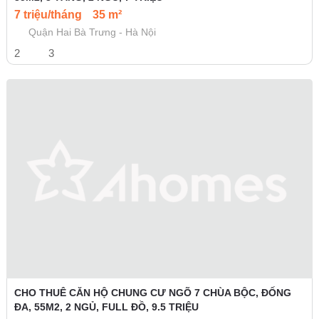
7 triệu/tháng
35 m²
Quận Hai Bà Trưng - Hà Nội
2
3
CHO THUÊ CĂN HỘ CHUNG CƯ NGÕ 7 CHÙA BỘC, ĐỐNG
ĐA, 55M2, 2 NGỦ, FULL ĐỒ, 9.5 TRIỆU