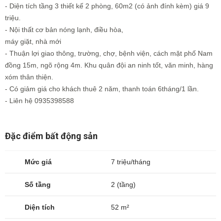
- Diện tích tầng 3 thiết kế 2 phòng, 60m2 (có ảnh đính kèm) giá 9
triệu.
- Nội thất cơ bản nóng lạnh, điều hòa,
máy giặt, nhà mới
- Thuận lợi giao thông, trường, chợ, bệnh viện, cách mặt phố Nam
đồng 15m, ngõ rộng 4m. Khu quân đội an ninh tốt, văn minh, hàng
xóm thân thiện.
- Có giảm giá cho khách thuê 2 năm, thanh toán 6tháng/1 lần.
- Liên hệ 0935398588
Đặc điểm bất động sản
Mức giá
7 triệu/tháng
Số tầng
2 (tầng)
Diện tích
52 m²