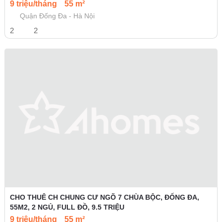
9 triệu/tháng
55 m²
Quận Đống Đa - Hà Nội
2
2
CHO THUÊ CH CHUNG CƯ NGÕ 7 CHÙA BỘC, ĐỐNG ĐA,
55M2, 2 NGỦ, FULL ĐỒ, 9.5 TRIỆU
9 triệu/tháng
55 m²