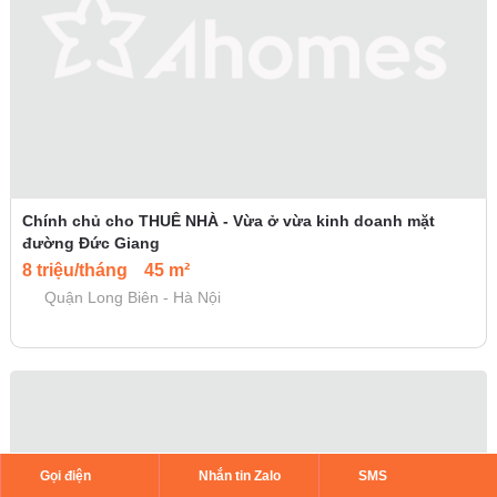
Chính chủ cho THUÊ NHÀ - Vừa ở vừa kinh doanh mặt
đường Đức Giang
8 triệu/tháng
45 m²
Quận Long Biên - Hà Nội
Gọi điện
Nhắn tin Zalo
SMS