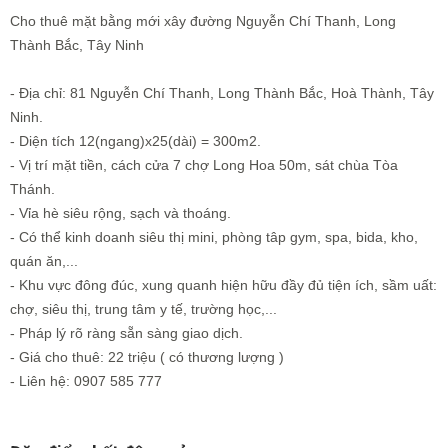
Cho thuê mặt bằng mới xây đường Nguyễn Chí Thanh, Long
Thành Bắc, Tây Ninh
- Địa chỉ: 81 Nguyễn Chí Thanh, Long Thành Bắc, Hoà Thành, Tây
Ninh.
- Diện tích 12(ngang)x25(dài) = 300m2.
- Vị trí mặt tiền, cách cửa 7 chợ Long Hoa 50m, sát chùa Tòa
Thánh.
- Vỉa hè siêu rộng, sạch và thoáng.
- Có thể kinh doanh siêu thị mini, phòng tâp gym, spa, bida, kho,
quán ăn,...
- Khu vực đông đúc, xung quanh hiện hữu đầy đủ tiện ích, sầm uất:
chợ, siêu thị, trung tâm y tế, trường học,...
- Pháp lý rõ ràng sẵn sàng giao dịch.
- Giá cho thuê: 22 triệu ( có thương lượng )
- Liên hệ: 0907 585 777