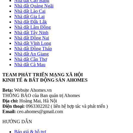
Nhà đất Cao Bằng
Nhà đất Quảng Ngãi
Nhà đất Lào Cai
Nhà đất Gia Lai
Nhà đất Đắk Lắk
Nhà đất Lâm Đồng
Nhà đất Tây Ninh
Nhà đất Đồng Nai
Nhà đất Vĩnh Long
Nhà đất Đồng Tháp
Nhà đất An Giang
Nhà đất Cần Thơ
Nhà đất Cà Mau
TEAM PHÁT TRIỂN MẠNG XÃ HỘI
KINH TẾ & BẤT ĐỘNG SẢN AHOMES
Beta:
Website Ahomes.vn
THÔNG BÁO của Ban quản trị Ahomes
Địa chỉ:
Hoàng Mai, Hà Nội
Điện thoại:
0963302202 ( liên hệ hợp tác và phát triển )
Email:
ceo.ahomes@gmail.com
HƯỚNG DẪN
Báo giá & hỗ trợ