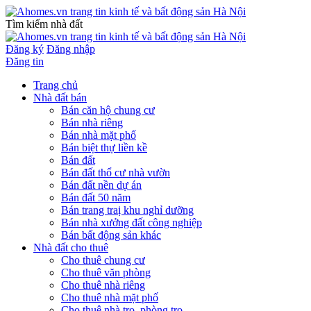
Tìm kiếm nhà đất
Đăng ký
Đăng nhập
Đăng tin
Trang chủ
Nhà đất bán
Bán căn hộ chung cư
Bán nhà riêng
Bán nhà mặt phố
Bán biệt thự liền kề
Bán đất
Bán đất thổ cư nhà vườn
Bán đất nền dự án
Bán đất 50 năm
Bán trang traị khu nghỉ dưỡng
Bán nhà xưởng đất công nghiệp
Bán bất động sản khác
Nhà đất cho thuê
Cho thuê chung cư
Cho thuê văn phòng
Cho thuê nhà riêng
Cho thuê nhà mặt phố
Cho thuê nhà trọ, phòng trọ