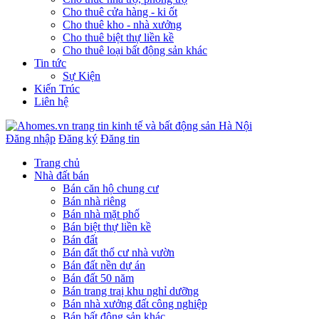
Cho thuê cửa hàng - ki ốt
Cho thuê kho - nhà xưởng
Cho thuê biệt thự liền kề
Cho thuê loại bất động sản khác
Tin tức
Sự Kiện
Kiến Trúc
Liên hệ
Đăng nhập
Đăng ký
Đăng tin
Trang chủ
Nhà đất bán
Bán căn hộ chung cư
Bán nhà riêng
Bán nhà mặt phố
Bán biệt thự liền kề
Bán đất
Bán đất thổ cư nhà vườn
Bán đất nền dự án
Bán đất 50 năm
Bán trang traị khu nghỉ dưỡng
Bán nhà xưởng đất công nghiệp
Bán bất động sản khác