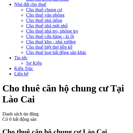
Nhà đất cho thuê
Cho thuê chung cư
Cho thuê văn phòng
Cho thuê nhà riêng
Cho thuê nhà mặt phố
Cho thuê nhà trọ, phòng trọ
Cho thuê cửa hàng - ki ốt
Cho thuê kho - nhà xưởng
Cho thuê biệt thự liền kề
Cho thuê loại bất động sản khác
Tin tức
Sự Kiện
Kiến Trúc
Liên hệ
Cho thuê căn hộ chung cư Tại
Lào Cai
Danh sách tin đăng
Có
0
bất động sản
Cho thuê căn hộ chung cư Lào Cai