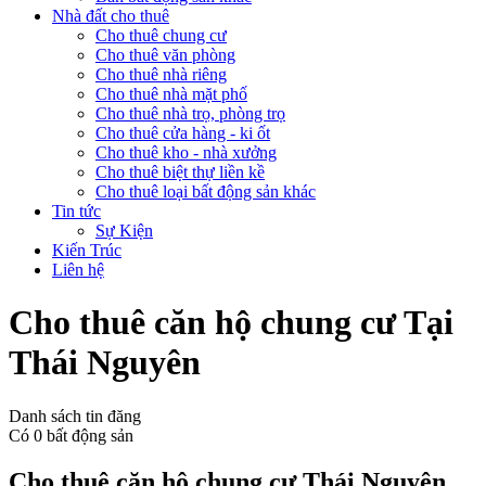
Nhà đất cho thuê
Cho thuê chung cư
Cho thuê văn phòng
Cho thuê nhà riêng
Cho thuê nhà mặt phố
Cho thuê nhà trọ, phòng trọ
Cho thuê cửa hàng - ki ốt
Cho thuê kho - nhà xưởng
Cho thuê biệt thự liền kề
Cho thuê loại bất động sản khác
Tin tức
Sự Kiện
Kiến Trúc
Liên hệ
Cho thuê căn hộ chung cư Tại
Thái Nguyên
Danh sách tin đăng
Có
0
bất động sản
Cho thuê căn hộ chung cư Thái Nguyên