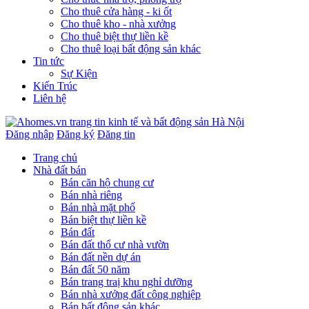
Cho thuê cửa hàng - ki ốt
Cho thuê kho - nhà xưởng
Cho thuê biệt thự liền kề
Cho thuê loại bất động sản khác
Tin tức
Sự Kiện
Kiến Trúc
Liên hệ
Đăng nhập
Đăng ký
Đăng tin
Trang chủ
Nhà đất bán
Bán căn hộ chung cư
Bán nhà riêng
Bán nhà mặt phố
Bán biệt thự liền kề
Bán đất
Bán đất thổ cư nhà vườn
Bán đất nền dự án
Bán đất 50 năm
Bán trang traị khu nghỉ dưỡng
Bán nhà xưởng đất công nghiệp
Bán bất động sản khác