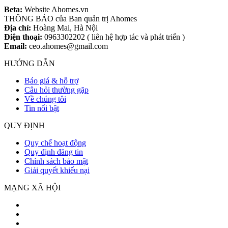
Beta:
Website Ahomes.vn
THÔNG BÁO của Ban quản trị Ahomes
Địa chỉ:
Hoàng Mai, Hà Nội
Điện thoại:
0963302202 ( liên hệ hợp tác và phát triển )
Email:
ceo.ahomes@gmail.com
HƯỚNG DẪN
Báo giá & hỗ trợ
Câu hỏi thường gặp
Về chúng tôi
Tin nổi bật
QUY ĐỊNH
Quy chế hoạt động
Quy định đăng tin
Chính sách bảo mật
Giải quyết khiếu nại
MẠNG XÃ HỘI