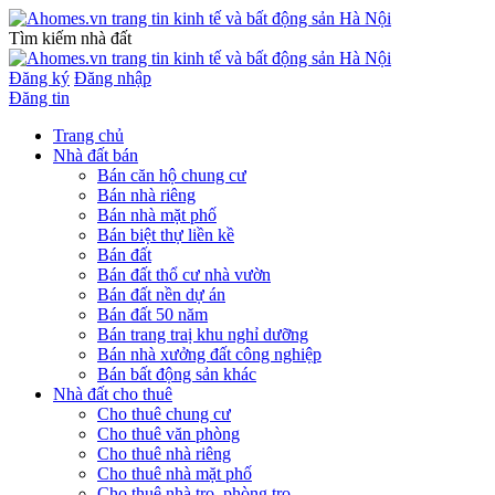
Tìm kiếm nhà đất
Đăng ký
Đăng nhập
Đăng tin
Trang chủ
Nhà đất bán
Bán căn hộ chung cư
Bán nhà riêng
Bán nhà mặt phố
Bán biệt thự liền kề
Bán đất
Bán đất thổ cư nhà vườn
Bán đất nền dự án
Bán đất 50 năm
Bán trang traị khu nghỉ dưỡng
Bán nhà xưởng đất công nghiệp
Bán bất động sản khác
Nhà đất cho thuê
Cho thuê chung cư
Cho thuê văn phòng
Cho thuê nhà riêng
Cho thuê nhà mặt phố
Cho thuê nhà trọ, phòng trọ