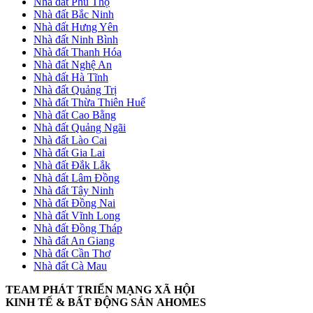
Nhà đất Phú Thọ
Nhà đất Bắc Ninh
Nhà đất Hưng Yên
Nhà đất Ninh Bình
Nhà đất Thanh Hóa
Nhà đất Nghệ An
Nhà đất Hà Tĩnh
Nhà đất Quảng Trị
Nhà đất Thừa Thiên Huế
Nhà đất Cao Bằng
Nhà đất Quảng Ngãi
Nhà đất Lào Cai
Nhà đất Gia Lai
Nhà đất Đắk Lắk
Nhà đất Lâm Đồng
Nhà đất Tây Ninh
Nhà đất Đồng Nai
Nhà đất Vĩnh Long
Nhà đất Đồng Tháp
Nhà đất An Giang
Nhà đất Cần Thơ
Nhà đất Cà Mau
TEAM PHÁT TRIỂN MẠNG XÃ HỘI
KINH TẾ & BẤT ĐỘNG SẢN AHOMES