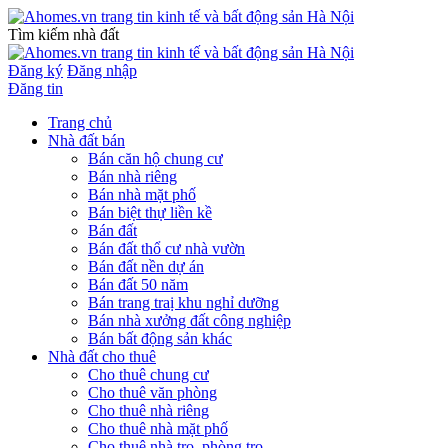
Tìm kiếm nhà đất
Đăng ký
Đăng nhập
Đăng tin
Trang chủ
Nhà đất bán
Bán căn hộ chung cư
Bán nhà riêng
Bán nhà mặt phố
Bán biệt thự liền kề
Bán đất
Bán đất thổ cư nhà vườn
Bán đất nền dự án
Bán đất 50 năm
Bán trang traị khu nghỉ dưỡng
Bán nhà xưởng đất công nghiệp
Bán bất động sản khác
Nhà đất cho thuê
Cho thuê chung cư
Cho thuê văn phòng
Cho thuê nhà riêng
Cho thuê nhà mặt phố
Cho thuê nhà trọ, phòng trọ