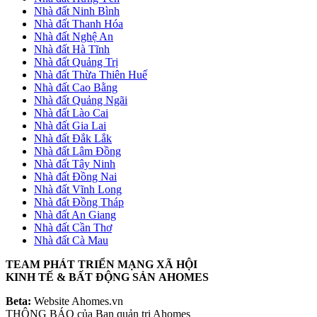
Nhà đất Ninh Bình
Nhà đất Thanh Hóa
Nhà đất Nghệ An
Nhà đất Hà Tĩnh
Nhà đất Quảng Trị
Nhà đất Thừa Thiên Huế
Nhà đất Cao Bằng
Nhà đất Quảng Ngãi
Nhà đất Lào Cai
Nhà đất Gia Lai
Nhà đất Đắk Lắk
Nhà đất Lâm Đồng
Nhà đất Tây Ninh
Nhà đất Đồng Nai
Nhà đất Vĩnh Long
Nhà đất Đồng Tháp
Nhà đất An Giang
Nhà đất Cần Thơ
Nhà đất Cà Mau
TEAM PHÁT TRIỂN MẠNG XÃ HỘI
KINH TẾ & BẤT ĐỘNG SẢN AHOMES
Beta:
Website Ahomes.vn
THÔNG BÁO của Ban quản trị Ahomes