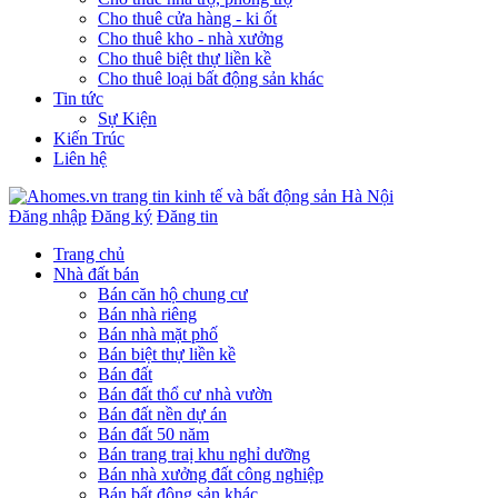
Cho thuê cửa hàng - ki ốt
Cho thuê kho - nhà xưởng
Cho thuê biệt thự liền kề
Cho thuê loại bất động sản khác
Tin tức
Sự Kiện
Kiến Trúc
Liên hệ
Đăng nhập
Đăng ký
Đăng tin
Trang chủ
Nhà đất bán
Bán căn hộ chung cư
Bán nhà riêng
Bán nhà mặt phố
Bán biệt thự liền kề
Bán đất
Bán đất thổ cư nhà vườn
Bán đất nền dự án
Bán đất 50 năm
Bán trang traị khu nghỉ dưỡng
Bán nhà xưởng đất công nghiệp
Bán bất động sản khác