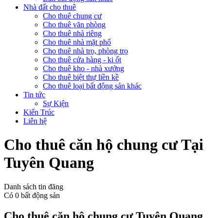
Nhà đất cho thuê
Cho thuê chung cư
Cho thuê văn phòng
Cho thuê nhà riêng
Cho thuê nhà mặt phố
Cho thuê nhà trọ, phòng trọ
Cho thuê cửa hàng - ki ốt
Cho thuê kho - nhà xưởng
Cho thuê biệt thự liền kề
Cho thuê loại bất động sản khác
Tin tức
Sự Kiện
Kiến Trúc
Liên hệ
Cho thuê căn hộ chung cư Tại
Tuyên Quang
Danh sách tin đăng
Có
0
bất động sản
Cho thuê căn hộ chung cư Tuyên Quang