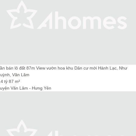
ần bán lô đất 87m View vườn hoa khu Dân cư mới Hành Lạc, Như
uỳnh, Văn Lâm
4 tỷ
87 m²
uyện Văn Lâm - Hưng Yên