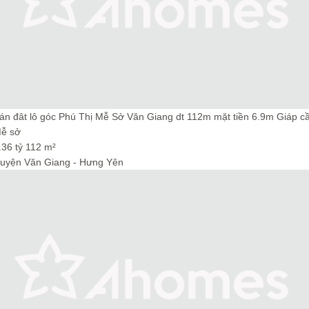
án đât lô góc Phú Thị Mễ Sở Văn Giang dt 112m mặt tiền 6.9m Giáp c
ễ sở
.36 tỷ
112 m²
uyện Văn Giang - Hưng Yên