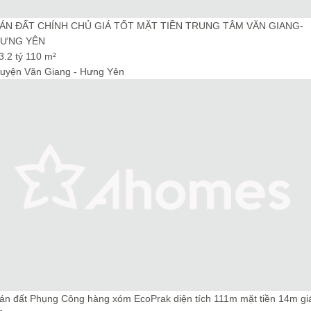
ÁN ĐẤT CHÍNH CHỦ GIÁ TỐT MẶT TIỀN TRUNG TÂM VĂN GIANG-
ƯNG YÊN
3.2 tỷ
110 m²
uyện Văn Giang - Hưng Yên
án đất Phụng Công hàng xóm EcoPrak diện tích 111m mặt tiền 14m gi