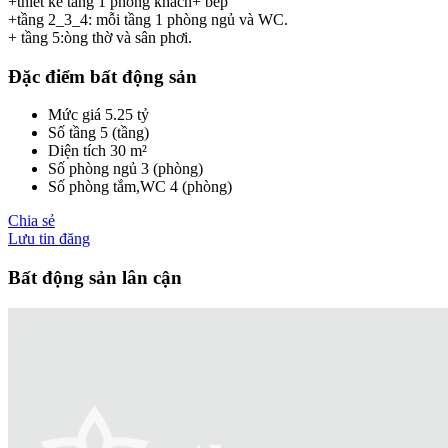
+thiết kế tầng 1 phòng khach+ bếp
+tầng 2_3_4: mỗi tầng 1 phòng ngủ và WC.
+ tầng 5:òng thờ và sân phơi.
Đặc điểm bất động sản
Mức giá
5.25 tỷ
Số tầng
5 (tầng)
Diện tích
30 m²
Số phòng ngủ
3 (phòng)
Số phòng tắm,WC
4 (phòng)
Chia sẻ
Lưu tin đăng
Bất động sản lân cận