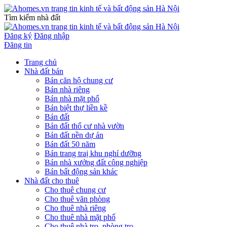
Tìm kiếm nhà đất
Đăng ký
Đăng nhập
Đăng tin
Trang chủ
Nhà đất bán
Bán căn hộ chung cư
Bán nhà riêng
Bán nhà mặt phố
Bán biệt thự liền kề
Bán đất
Bán đất thổ cư nhà vườn
Bán đất nền dự án
Bán đất 50 năm
Bán trang traị khu nghỉ dưỡng
Bán nhà xưởng đất công nghiệp
Bán bất động sản khác
Nhà đất cho thuê
Cho thuê chung cư
Cho thuê văn phòng
Cho thuê nhà riêng
Cho thuê nhà mặt phố
Cho thuê nhà trọ, phòng trọ