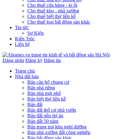
Cho thuê cửa hàng - ki ốt
Cho thuê kho - nhà xưởng
Cho thuê biệt thự liền kề
Cho thuê loại bất động sản khác
Tin tức
Sự Kiện
Kiến Trúc
Liên hệ
Đăng nhập
Đăng ký
Đăng tin
Trang chủ
Nhà đất bán
Bán căn hộ chung cư
Bán nhà riêng
Bán nhà mặt phố
Bán biệt thự liền kề
Bán đất
Bán đất thổ cư nhà vườn
Bán đất nền dự án
Bán đất 50 năm
Bán trang traị khu nghỉ dưỡng
Bán nhà xưởng đất công nghiệp
Bán bất động sản khác