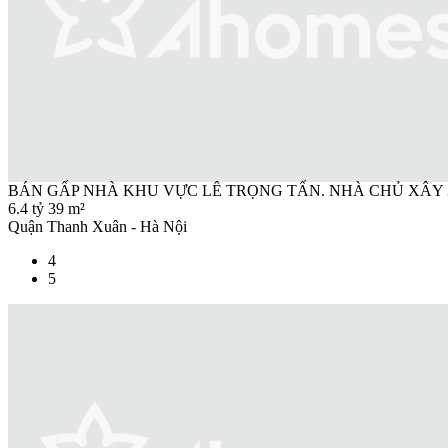
BÁN GẤP NHÀ KHU VỰC LÊ TRỌNG TẤN. NHÀ CHỦ XÂY 39
6.4 tỷ
39 m²
Quận Thanh Xuân - Hà Nội
4
5