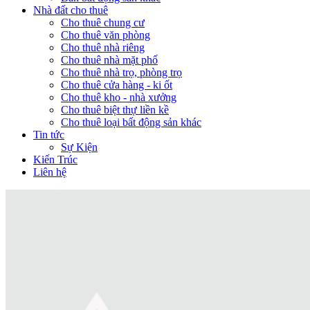
Nhà đất cho thuê
Cho thuê chung cư
Cho thuê văn phòng
Cho thuê nhà riêng
Cho thuê nhà mặt phố
Cho thuê nhà trọ, phòng trọ
Cho thuê cửa hàng - ki ốt
Cho thuê kho - nhà xưởng
Cho thuê biệt thự liền kề
Cho thuê loại bất động sản khác
Tin tức
Sự Kiện
Kiến Trúc
Liên hệ