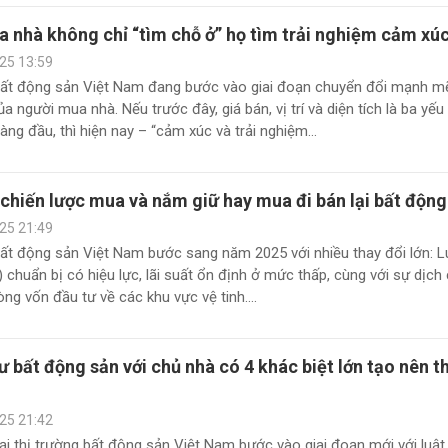
 nhà không chỉ “tìm chỗ ở” họ tìm trải nghiệm cảm xú
25 13:59
bất động sản Việt Nam đang bước vào giai đoạn chuyển đổi mạnh m
a người mua nhà. Nếu trước đây, giá bán, vị trí và diện tích là ba yếu
àng đầu, thì hiện nay – “cảm xúc và trải nghiệm...
chiến lược mua và nắm giữ hay mua đi bán lại bất động
25 21:49
bất động sản Việt Nam bước sang năm 2025 với nhiều thay đổi lớn: L
) chuẩn bị có hiệu lực, lãi suất ổn định ở mức thấp, cùng với sự dịch
g vốn đầu tư về các khu vực vệ tinh....
ư bất động sản với chủ nhà có 4 khác biệt lớn tạo nên t
25 21:42
ại thị trường bất động sản Việt Nam bước vào giai đoạn mới với luật