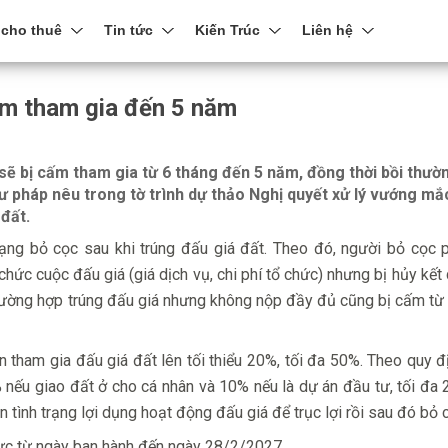
 cho thuê
Tin tức
Kiến Trúc
Liên hệ
cấm tham gia đến 5 năm
sẽ bị cấm tham gia từ 6 tháng đến 5 năm, đồng thời bồi thườ
Tư pháp nêu trong tờ trình dự thảo Nghị quyết xử lý vướng mắ
 đất.
rạng bỏ cọc sau khi trúng đấu giá đất. Theo đó, người bỏ cọc 
 chức cuộc đấu giá (giá dịch vụ, chi phí tổ chức) nhưng bị hủy kết
rường hợp trúng đấu giá nhưng không nộp đầy đủ cũng bị cấm từ
tham gia đấu giá đất lên tối thiểu 20%, tối đa 50%. Theo quy đ
5% nếu giao đất ở cho cá nhân và 10% nếu là dự án đầu tư, tối đa
 tình trạng lợi dụng hoạt động đấu giá để trục lợi rồi sau đó bỏ 
lực từ ngày ban hành đến ngày 28/2/2027.