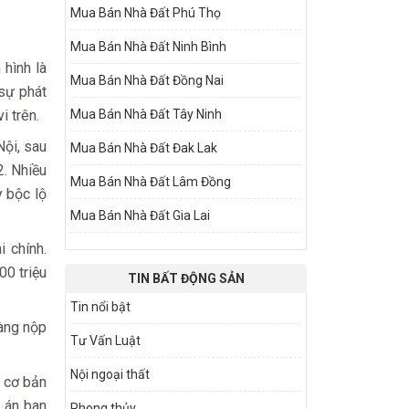
Mua Bán Nhà Đất Phú Thọ
Mua Bán Nhà Đất Ninh Bình
 hình là
Mua Bán Nhà Đất Đồng Nai
 sự phát
i trên.
Mua Bán Nhà Đất Tây Ninh
Nội, sau
Mua Bán Nhà Đất Đak Lak
2. Nhiều
Mua Bán Nhà Đất Lâm Đồng
y bộc lộ
Mua Bán Nhà Đất Gia Lai
i chính.
00 triệu
TIN BẤT ĐỘNG SẢN
Tin nổi bật
hàng nộp
Tư Vấn Luật
Nội ngoại thất
ụ cơ bản
 án ban
Phong thủy