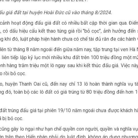
u giá đất tại huyện Hoài Đức cũ vào tháng 8/2024.
ảnh hoạt động đấu giá đất có nhiều bất cập thời gian qua. Điển
g, có dấu hiệu cấu kết thao túng giá rồi "bỏ cọc", ảnh hưởng đến
g khi đó, luật pháp hiện hành chưa có chế tài đủ răn đe các hành v
ên từ tháng 8 năm ngoái đến giữa năm nay, tập trung tại ven Hà 
 liên tiếp lập kỷ lục mới nhiều khu đất trên 100 triệu đồng một m
nh hàng trăm triệu một lô ngay sau khi kết thúc đấu giá. Việc nà
o rồi bỏ cọc.
, huyện Thanh Oai cũ, đến nay chỉ 13 lô hoàn thành nghĩa vụ tà
 đó, toàn bộ các lô đất có giá trúng từ 80 triệu đồng đến hơn 1
 đất trúng đấu giá tại phiên 19/10 năm ngoái chưa được khách 
 bị bỏ cọc.
t cũng gây lo ngại như hạn chế quyền con người, quyền và nghĩa v
n trên theo Hiến pháp phải do luật định, không áp dụng phương