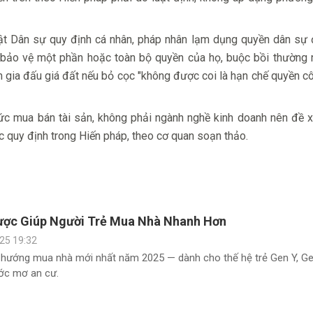
luật Dân sự quy định cá nhân, pháp nhân lạm dụng quyền dân sự 
ng bảo vệ một phần hoặc toàn bộ quyền của họ, buộc bồi thường
am gia đấu giá đất nếu bỏ cọc "không được coi là hạn chế quyền c
hức mua bán tài sản, không phải ngành nghề kinh doanh nên đề 
 quy định trong Hiến pháp, theo cơ quan soạn thảo.
ược Giúp Người Trẻ Mua Nhà Nhanh Hơn
25 19:32
 hướng mua nhà mới nhất năm 2025 — dành cho thế hệ trẻ Gen Y, G
ớc mơ an cư.