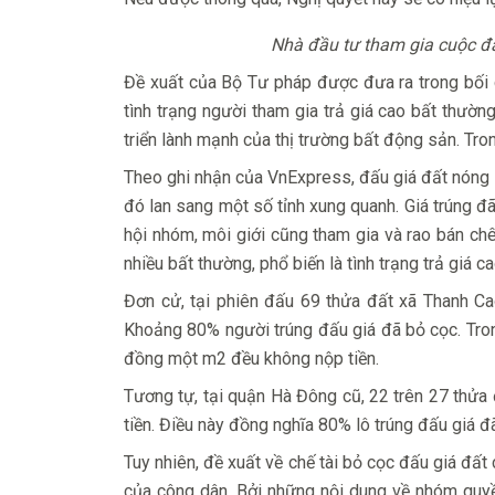
Nhà đầu tư tham gia cuộc đấ
Đề xuất của Bộ Tư pháp được đưa ra trong bối c
tình trạng người tham gia trả giá cao bất thườn
triển lành mạnh của thị trường bất động sản. Tron
Theo ghi nhận của VnExpress, đấu giá đất nóng l
đó lan sang một số tỉnh xung quanh. Giá trúng đã
hội nhóm, môi giới cũng tham gia và rao bán chê
nhiều bất thường, phổ biến là tình trạng trả giá ca
Đơn cử, tại phiên đấu 69 thửa đất xã Thanh Cao
Khoảng 80% người trúng đấu giá đã bỏ cọc. Trong
đồng một m2 đều không nộp tiền.
Tương tự, tại quận Hà Đông cũ, 22 trên 27 thửa
tiền. Điều này đồng nghĩa 80% lô trúng đấu giá đã
Tuy nhiên, đề xuất về chế tài bỏ cọc đấu giá đấ
của công dân. Bởi những nội dung về nhóm quyề