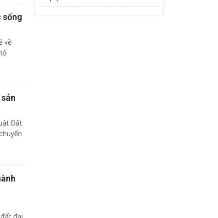
c sống
ẽ về
 tố
 sản
uật Đất
 chuyển
hành
 đất đai