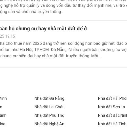
g nghệ hỗ trợ quản lý và dòng vốn đầu tư thay đổi mạnh mẽ, vai trò
ộng sản và chủ nhà truyền thống...
căn hộ chung cư hay nhà mặt đất để ở
25 19:15
hà cho thuê năm 2025 đang trở nên sôi động hơn bao giờ hết, đặc bi
hố lớn như Hà Nội, TP.HCM, Đà Nẵng. Nhiều người băn khoăn giữa việ
chung cư hiện đại hay nhà mặt đất truyền thống. Mỗi...
Minh
Nhà đất Đà Nẵng
Nhà đất Hải Ph
ên
Nhà đất Lai Châu
Nhà đất Sơn La
Ninh
Nhà đất Phú Thọ
Nhà đất Bắc Nin
Hóa
Nhà đất Nghệ An
Nhà đất Hà Tĩnh