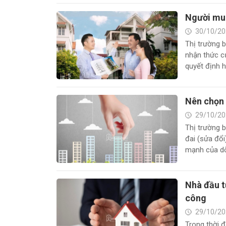
Người mua
30/10/20
Thị trường 
nhận thức củ
quyết định h
Nên chọn 
29/10/20
Thị trường 
đai (sửa đổi
mạnh của dòn
Nhà đầu t
công
29/10/20
Trong thời đ