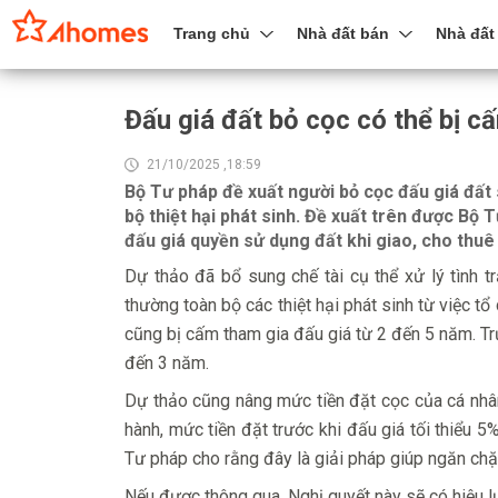
Trang chủ
Nhà đất bán
Nhà đất
Đấu giá đất bỏ cọc có thể bị 
21/10/2025 ,18:59
Bộ Tư pháp đề xuất người bỏ cọc đấu giá đất 
bộ thiệt hại phát sinh. Đề xuất trên được Bộ 
đấu giá quyền sử dụng đất khi giao, cho thuê
Dự thảo đã bổ sung chế tài cụ thể xử lý tình t
thường toàn bộ các thiệt hại phát sinh từ việc tổ
cũng bị cấm tham gia đấu giá từ 2 đến 5 năm. T
đến 3 năm.
Dự thảo cũng nâng mức tiền đặt cọc của cá nhân 
hành, mức tiền đặt trước khi đấu giá tối thiểu 
Tư pháp cho rằng đây là giải pháp giúp ngăn chặn
Nếu được thông qua, Nghị quyết này sẽ có hiệu 