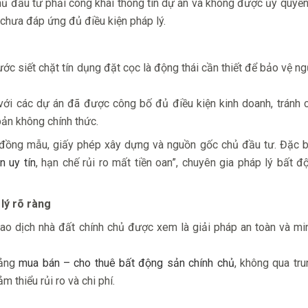
chủ đầu tư phải công khai thông tin dự án và không được ủy quyề
hưa đáp ứng đủ điều kiện pháp lý.
ớc siết chặt tín dụng đặt cọc là động thái cần thiết để bảo vệ ng
với các dự án đã được công bố đủ điều kiện kinh doanh, tránh c
ản không chính thức.
 đồng mẫu, giấy phép xây dựng và nguồn gốc chủ đầu tư. Đặc bi
 uy tín
, hạn chế rủi ro mất tiền oan”, chuyên gia pháp lý bất 
 lý rõ ràng
giao dịch nhà đất chính chủ được xem là giải pháp an toàn và m
tảng
mua bán – cho thuê bất động sản chính chủ
, không qua tru
m thiểu rủi ro và chi phí.