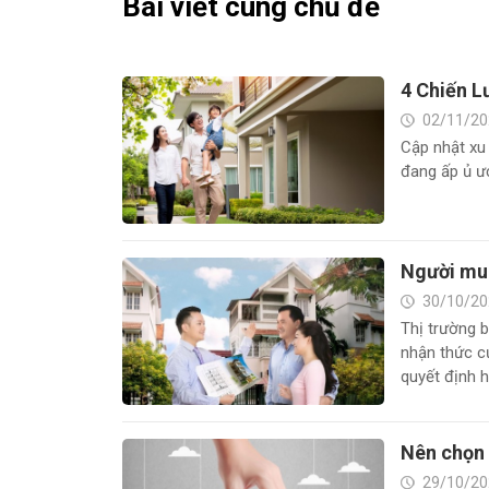
Bài viết cùng chủ đề
4 Chiến L
02/11/20
Cập nhật xu
đang ấp ủ ư
Người mua
30/10/20
Thị trường 
nhận thức củ
quyết định h
Nên chọn 
29/10/20