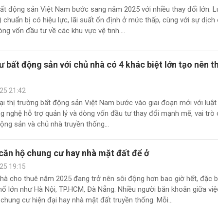
bất động sản Việt Nam bước sang năm 2025 với nhiều thay đổi lớn: L
) chuẩn bị có hiệu lực, lãi suất ổn định ở mức thấp, cùng với sự dịch
g vốn đầu tư về các khu vực vệ tinh....
ư bất động sản với chủ nhà có 4 khác biệt lớn tạo nên t
25 21:42
ại thị trường bất động sản Việt Nam bước vào giai đoạn mới với luật
g nghệ hỗ trợ quản lý và dòng vốn đầu tư thay đổi mạnh mẽ, vai trò
ộng sản và chủ nhà truyền thống...
căn hộ chung cư hay nhà mặt đất để ở
25 19:15
hà cho thuê năm 2025 đang trở nên sôi động hơn bao giờ hết, đặc bi
hố lớn như Hà Nội, TP.HCM, Đà Nẵng. Nhiều người băn khoăn giữa việ
chung cư hiện đại hay nhà mặt đất truyền thống. Mỗi...