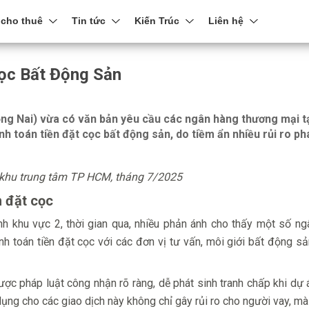
 cho thuê
Tin tức
Kiến Trúc
Liên hệ
ọc Bất Động Sản
ng Nai) vừa có văn bản yêu cầu các ngân hàng thương mại 
h toán tiền đặt cọc bất động sản, do tiềm ẩn nhiều rủi ro ph
khu trung tâm TP HCM, tháng 7/2025
n đặt cọc
h khu vực 2, thời gian qua, nhiều phản ánh cho thấy một số ng
h toán tiền đặt cọc với các đơn vị tư vấn, môi giới bất động s
ợc pháp luật công nhận rõ ràng, dễ phát sinh tranh chấp khi dự
dụng cho các giao dịch này không chỉ gây rủi ro cho người vay, m