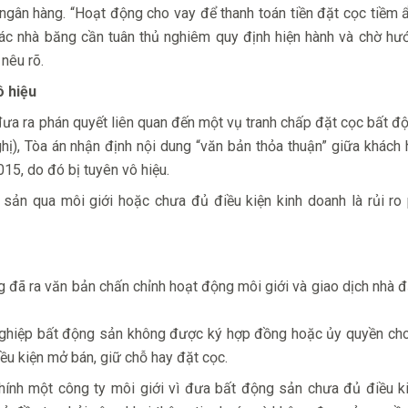
 ngân hàng. “Hoạt động cho vay để thanh toán tiền đặt cọc tiềm 
. Các nhà băng cần tuân thủ nghiêm quy định hiện hành và chờ h
nêu rõ.
ô hiệu
ưa ra phán quyết liên quan đến một vụ tranh chấp đặt cọc bất đ
hị), Tòa án nhận định nội dung “văn bản thỏa thuận” giữa khách
15, do đó bị tuyên vô hiệu.
sản qua môi giới hoặc chưa đủ điều kiện kinh doanh là rủi ro 
đã ra văn bản chấn chỉnh hoạt động môi giới và giao dịch nhà 
nghiệp bất động sản không được ký hợp đồng hoặc ủy quyền cho
iều kiện mở bán, giữ chỗ hay đặt cọc.
ính một công ty môi giới vì đưa bất động sản chưa đủ điều ki