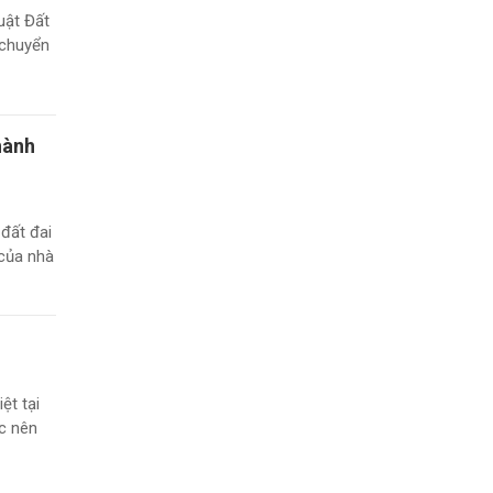
uật Đất
 chuyển
hành
 đất đai
 của nhà
ệt tại
c nên