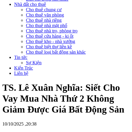
Nhà đất cho thuê
Cho thuê chung cư
Cho thuê văn phòng
Cho thuê nhà riêng
Cho thuê nhà mặt phố
Cho thuê nhà trọ, phòng trọ
Cho thuê cửa hàng - ki ốt
Cho thuê kho - nhà xưởng
Cho thuê biệt thự liền kề
Cho thuê loại bất động sản khác
Tin tức
Sự Kiện
Kiến Trúc
Liên hệ
TS. Lê Xuân Nghĩa: Siết Cho
Vay Mua Nhà Thứ 2 Không
Giảm Được Giá Bất Động Sản
10/10/2025 ,20:38