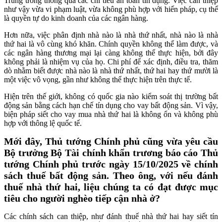
Trung ương thông qua các chỉ tiêu an toàn tín dụng. Việc can thiệp
như vậy vừa vi phạm luật, vừa không phù hợp với hiến pháp, cụ thể
là quyền tự do kinh doanh của các ngân hàng.
Hơn nữa, việc phân định nhà nào là nhà thứ nhất, nhà nào là nhà
thứ hai là vô cùng khó khăn. Chính quyền không thể làm được, và
các ngân hàng thương mại lại càng không thể thực hiện, bởi đây
không phải là nhiệm vụ của họ. Chi phí để xác định, điều tra, thăm
dò nhằm biết được nhà nào là nhà thứ nhất, thứ hai hay thứ mười là
một việc vô vọng, gần như không thể thực hiện trên thực tế.
Hiện trên thế giới, không có quốc gia nào kiểm soát thị trường bất
động sản bằng cách hạn chế tín dụng cho vay bất động sản. Vì vậy,
biện pháp siết cho vay mua nhà thứ hai là không ổn và không phù
hợp với thông lệ quốc tế.
Mới đây, Thủ tướng Chính phủ cũng vừa yêu cầu
Bộ trưởng Bộ Tài chính khẩn trương báo cáo Thủ
tướng Chính phủ trước ngày 15/10/2025 về chính
sách thuế bất động sản. Theo ông, với nếu đánh
thuế nhà thứ hai, liệu chúng ta có đạt được mục
tiêu cho người nghèo tiếp cận nhà ở?
Các chính sách can thiệp, như đánh thuế nhà thứ hai hay siết tín