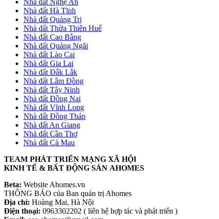
Nhà đất Nghệ An
Nhà đất Hà Tĩnh
Nhà đất Quảng Trị
Nhà đất Thừa Thiên Huế
Nhà đất Cao Bằng
Nhà đất Quảng Ngãi
Nhà đất Lào Cai
Nhà đất Gia Lai
Nhà đất Đắk Lắk
Nhà đất Lâm Đồng
Nhà đất Tây Ninh
Nhà đất Đồng Nai
Nhà đất Vĩnh Long
Nhà đất Đồng Tháp
Nhà đất An Giang
Nhà đất Cần Thơ
Nhà đất Cà Mau
TEAM PHÁT TRIỂN MẠNG XÃ HỘI
KINH TẾ & BẤT ĐỘNG SẢN AHOMES
Beta:
Website Ahomes.vn
THÔNG BÁO của Ban quản trị Ahomes
Địa chỉ:
Hoàng Mai, Hà Nội
Điện thoại:
0963302202 ( liên hệ hợp tác và phát triển )