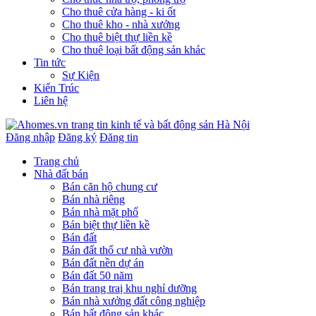
Cho thuê cửa hàng - ki ốt
Cho thuê kho - nhà xưởng
Cho thuê biệt thự liền kề
Cho thuê loại bất động sản khác
Tin tức
Sự Kiện
Kiến Trúc
Liên hệ
Đăng nhập
Đăng ký
Đăng tin
Trang chủ
Nhà đất bán
Bán căn hộ chung cư
Bán nhà riêng
Bán nhà mặt phố
Bán biệt thự liền kề
Bán đất
Bán đất thổ cư nhà vườn
Bán đất nền dự án
Bán đất 50 năm
Bán trang traị khu nghỉ dưỡng
Bán nhà xưởng đất công nghiệp
Bán bất động sản khác