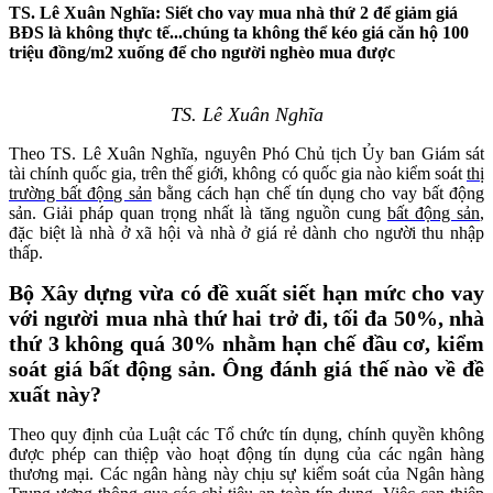
TS. Lê Xuân Nghĩa: Siết cho vay mua nhà thứ 2 để giảm giá
BĐS là không thực tế...chúng ta không thể kéo giá căn hộ 100
triệu đồng/m2 xuống để cho người nghèo mua được
TS. Lê Xuân Nghĩa
Theo TS. Lê Xuân Nghĩa, nguyên Phó Chủ tịch Ủy ban Giám sát
tài chính quốc gia, trên thế giới, không có quốc gia nào kiểm soát
thị
trường bất động sản
bằng cách hạn chế tín dụng cho vay bất động
sản. Giải pháp quan trọng nhất là tăng nguồn cung
bất động sản
,
đặc biệt là nhà ở xã hội và nhà ở giá rẻ dành cho người thu nhập
thấp.
Bộ Xây dựng vừa có đề xuất siết hạn mức cho vay
với người mua nhà thứ hai trở đi, tối đa 50%, nhà
thứ 3 không quá 30% nhằm hạn chế đầu cơ, kiểm
soát giá bất động sản. Ông đánh giá thế nào về đề
xuất này?
Theo quy định của Luật các Tổ chức tín dụng, chính quyền không
được phép can thiệp vào hoạt động tín dụng của các ngân hàng
thương mại. Các ngân hàng này chịu sự kiểm soát của Ngân hàng