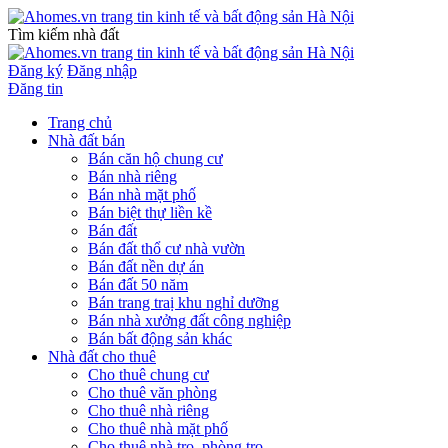
Tìm kiếm nhà đất
Đăng ký
Đăng nhập
Đăng tin
Trang chủ
Nhà đất bán
Bán căn hộ chung cư
Bán nhà riêng
Bán nhà mặt phố
Bán biệt thự liền kề
Bán đất
Bán đất thổ cư nhà vườn
Bán đất nền dự án
Bán đất 50 năm
Bán trang traị khu nghỉ dưỡng
Bán nhà xưởng đất công nghiệp
Bán bất động sản khác
Nhà đất cho thuê
Cho thuê chung cư
Cho thuê văn phòng
Cho thuê nhà riêng
Cho thuê nhà mặt phố
Cho thuê nhà trọ, phòng trọ