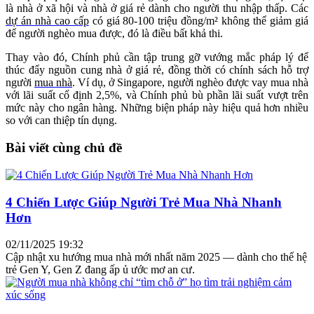
là nhà ở xã hội và nhà ở giá rẻ dành cho người thu nhập thấp. Các
dự án nhà cao cấp
có giá 80-100 triệu đồng/m² không thể giảm giá
để người nghèo mua được, đó là điều bất khả thi.
Thay vào đó, Chính phủ cần tập trung gỡ vướng mắc pháp lý để
thúc đẩy nguồn cung nhà ở giá rẻ, đồng thời có chính sách hỗ trợ
người
mua nhà
. Ví dụ, ở Singapore, người nghèo được vay mua nhà
với lãi suất cố định 2,5%, và Chính phủ bù phần lãi suất vượt trên
mức này cho ngân hàng. Những biện pháp này hiệu quả hơn nhiều
so với can thiệp tín dụng.
Bài viết cùng chủ đề
4 Chiến Lược Giúp Người Trẻ Mua Nhà Nhanh
Hơn
02/11/2025 19:32
Cập nhật xu hướng mua nhà mới nhất năm 2025 — dành cho thế hệ
trẻ Gen Y, Gen Z đang ấp ủ ước mơ an cư.