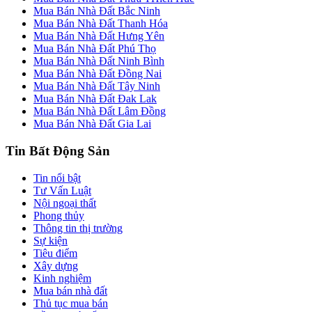
Mua Bán Nhà Đất Bắc Ninh
Mua Bán Nhà Đất Thanh Hóa
Mua Bán Nhà Đất Hưng Yên
Mua Bán Nhà Đất Phú Thọ
Mua Bán Nhà Đất Ninh Bình
Mua Bán Nhà Đất Đồng Nai
Mua Bán Nhà Đất Tây Ninh
Mua Bán Nhà Đất Đak Lak
Mua Bán Nhà Đất Lâm Đồng
Mua Bán Nhà Đất Gia Lai
Tin Bất Động Sản
Tin nổi bật
Tư Vấn Luật
Nội ngoại thất
Phong thủy
Thông tin thị trường
Sự kiện
Tiêu điểm
Xây dựng
Kinh nghiệm
Mua bán nhà đất
Thủ tục mua bán