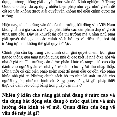
dụng, thường không giải quyết được vấn đề. Kinh nghiệm từ Trung
Quốc cho thấy, dù áp dụng nhiều biện pháp như vậy nhưng vấn đề
cốt lõi vẫn không được giải quyết vẫn không thể điều chỉnh được thị
trường.
Hiện nay, tôi cho rằng vấn đề của thị trường bất động sản Việt Nam
không nằm ở giá cả, mà ở việc phát triển các sản phẩm đáp ứng với
từng nhu cầu. Đây là khuyết tật của thị trường mà Chính phủ phải
giải quyết thông qua các chính sách hỗ trợ và điều tiết, bởi thị
trường tự thân không thể giải quyết được.
Chính phủ cần tập trung vào chính sách giải quyết chênh lệch giàu
nghèo thông qua tăng nguồn cung nhà ở, đặc biệt là nhà ở xã hội và
nhà ở giá rẻ. Thị trường cần được phân khúc rõ ràng: nhà cao cấp
dành cho người giàu và nhà giá rẻ dành cho người thu nhập thấp.
Đồng thời có các biện pháp kiểm soát để ngăn đầu cơ dồn vào phân
khúc nhà giá rẻ. Những chính sách hỗ trợ như lãi suất ưu đãi cho
người nghèo, như mô hình của Singapore, cũng là giải pháp thiết
thực để đảm bảo công bằng trong tiếp cận nhà ở.
Nhiều ý kiến cho rằng giá nhà đang ở mức cao và
tín dụng bất động sản đang ở mức quá lớn và ảnh
hưởng đến kinh tế vĩ mô. Quan điểm của ông về
vấn đề này là gì?