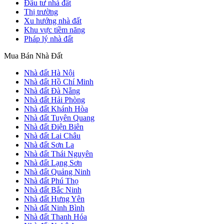
Đầu tư nhà đất
Thị trường
Xu hướng nhà đất
Khu vực tiềm năng
Pháp lý nhà đất
Mua Bán Nhà Đất
Nhà đất Hà Nội
Nhà đất Hồ Chí Minh
Nhà đất Đà Nẵng
Nhà đất Hải Phòng
Nhà đất Khánh Hòa
Nhà đất Tuyên Quang
Nhà đất Điện Biên
Nhà đất Lai Châu
Nhà đất Sơn La
Nhà đất Thái Nguyên
Nhà đất Lạng Sơn
Nhà đất Quảng Ninh
Nhà đất Phú Thọ
Nhà đất Bắc Ninh
Nhà đất Hưng Yên
Nhà đất Ninh Bình
Nhà đất Thanh Hóa