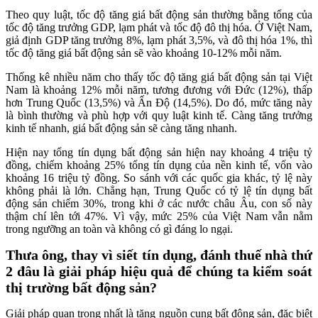
Theo quy luật, tốc độ tăng giá bất động sản thường bằng tổng của
tốc độ tăng trưởng GDP, lạm phát và tốc độ đô thị hóa. Ở Việt Nam,
giả định GDP tăng trưởng 8%, lạm phát 3,5%, và đô thị hóa 1%, thì
tốc độ tăng giá bất động sản sẽ vào khoảng 10-12% mỗi năm.
Thống kê nhiều năm cho thấy tốc độ tăng giá bất động sản tại Việt
Nam là khoảng 12% mỗi năm, tương đương với Đức (12%), thấp
hơn Trung Quốc (13,5%) và Ấn Độ (14,5%). Do đó, mức tăng này
là bình thường và phù hợp với quy luật kinh tế. Càng tăng trưởng
kinh tế nhanh, giá bất động sản sẽ càng tăng nhanh.
Hiện nay tổng tín dụng bất động sản hiện nay khoảng 4 triệu tỷ
đồng, chiếm khoảng 25% tổng tín dụng của nền kinh tế, vốn vào
khoảng 16 triệu tỷ đồng. So sánh với các quốc gia khác, tỷ lệ này
không phải là lớn. Chẳng hạn, Trung Quốc có tỷ lệ tín dụng bất
động sản chiếm 30%, trong khi ở các nước châu Âu, con số này
thậm chí lên tới 47%. Vì vậy, mức 25% của Việt Nam vẫn nằm
trong ngưỡng an toàn và không có gì đáng lo ngại.
Thưa ông, thay vì siết tín dụng, đánh thuế nhà thứ
2 đâu là giải pháp hiệu quả để chúng ta kiểm soát
thị trường bất động sản?
Giải pháp quan trọng nhất là tăng nguồn cung bất động sản, đặc biệt