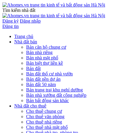
Tìm kiếm nhà đất
Đăng ký
Đăng nhập
Đăng tin
Trang chủ
Nhà đất bán
Bán căn hộ chung cư
Bán nhà riêng
Bán nhà mặt phố
Bán biệt thự liền kề
Bán đất
Bán đất thổ cư nhà vườn
Bán đất nền dự án
Bán đất 50 năm
Bán trang traị khu nghỉ dưỡng
Bán nhà xưởng đất công nghiệp
Bán bất động sản khác
Nhà đất cho thuê
Cho thuê chung cư
Cho thuê văn phòng
Cho thuê nhà riêng
Cho thuê nhà mặt phố
Cho thuê nhà trọ, phòng trọ