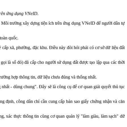
h trên ứng dụng VNeID.
à Môi trường xây dựng tiện ích trên ứng dụng VNeID để người dân tự
 toàn quốc.
cấp xã, phường, đặc khu. Điều này đòi hỏi phải có cơ sở dữ liệu đất
gọi là sổ đỏ) đã cấp cho người sử dụng đất được tạo lập qua các thời
rường hợp thông tin, dữ liệu chưa đúng và thống nhất.
g nhất - dùng chung". Đây sẽ là công cụ để cơ quan giải quyết thủ tục
ng định, công dân chỉ cần cung cấp bản sao giấy chứng nhận và căn
ng, xác thực thông tin cùng cơ quan quản lý "làm giàu, làm sạch" dữ