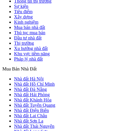
Thông tin thị trường
Sự kiện
Tiêu điểm
Xây dựng
Kinh nghiệm
Mua bán nhà đất
Thủ tục mua bán
Đầu tư nhà đất
Thị trường
Xu hướng nhà đất
Khu vực tiềm năng
Pháp lý nhà đất
Mua Bán Nhà Đất
Nhà đất Hà Nội
Nhà đất Hồ Chí Minh
Nhà đất Đà Nẵng
Nhà đất Hải Phòng
Nhà đất Khánh Hòa
Nhà đất Tuyên Quang
Nhà đất Điện Biên
Nhà đất Lai Châu
Nhà đất Sơn La
Nhà đất Thái Nguyên