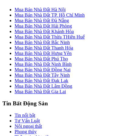
Mua Bán Nhà Đất Hà Nội
Mua Bán Nhà Đất TP. Hồ Chí Minh
Mua Bán Nhà Đất Đà Nẵng
Mua Bán Nhà Đất Hải Phòng
Mua Bán Nhà Đất Khánh Hòa
Mua Bán Nhà Đất Thừa THiên Huế
Mua Bán Nhà Đất Bắc Ninh
Mua Bán Nhà Đất Thanh Hóa
Mua Bán Nhà Đất Hưng Yên
Mua Bán Nhà Đất Phú Thọ
Mua Bán Nhà Đất Ninh Bình
Mua Bán Nhà Đất Đồng Nai
Mua Bán Nhà Đất Tây Ninh
Mua Bán Nhà Đất Đak Lak
Mua Bán Nhà Đất Lâm Đồng
Mua Bán Nhà Đất Gia Lai
Tin Bất Động Sản
Tin nổi bật
Tư Vấn Luật
Nội ngoại thất
Phong thủy