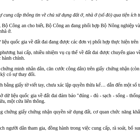
tự cung cấp thông tin về chủ sử dụng đất ở, nhà ở (sổ đỏ) qua tiện íc
6), Bộ Công an cho biết, Bộ Công an đang phối hợp Bộ Nông nghiệp v
nhà ở.
 liệu quốc gia về đất đai đang được các đơn vị phối hợp thực hiện trên
phương hai cấp, nhiều nhiệm vụ cụ thể về đất đai được chuyển giao về 
c hành chính.
, chứng minh nhân dân, căn cước công dân) trên giấy chứng nhận (còn 
kỳ có sự thay đổi.
h bằng giấy tờ viết tay, chưa xác lập quyền thừa kế… dẫn đến một số t
ở dữ liệu quốc gia về đất đai đảm bảo "đúng - đủ - sạch - sống - thốn
ửa, một cửa liên thông.
ng chứng giấy chứng nhận quyền sử dụng đất, cơ quan chức năng khẳ
.
h người dân tham gia, đồng hành trong việc cung cấp, rà soát, bổ su