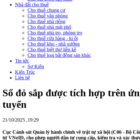
Nhà đất cho thuê
Cho thuê chung cư
Cho thuê văn phòng
Cho thuê nhà riêng
Cho thuê nhà mặt phố
Cho thuê nhà trọ, phòng trọ
Cho thuê cửa hàng - ki ốt
Cho thuê kho - nhà xưởng
Cho thuê biệt thự liền kề
Cho thuê loại bất động sản khác
Tin tức
Sự Kiện
Kiến Trúc
Liên hệ
Sổ đỏ sắp được tích hợp trên ứn
tuyến
21/10/2025 ,19:29
Cục Cảnh sát Quản lý hành chính về trật tự xã hội (C06 - Bộ Cô
tử VNeID, cho phép người dân tự cung cấp, kiểm tra và xác thực 