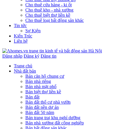
Cho thuê cửa hàng - ki ốt
Cho thuê kho - nhà xưởng
Cho thuê biệt thự liền kề
Cho thuê loại bất động sản khác
Tin tức
Sự Kiện
Kiến Trúc
Liên hệ
Đăng nhập
Đăng ký
Đăng tin
Trang chủ
Nhà đất bán
Bán căn hộ chung cư
Bán nhà riêng
Bán nhà mặt phố
Bán biệt thự liền kề
Bán đất
Bán đất thổ cư nhà vườn
Bán đất nền dự án
Bán đất 50 năm
Bán trang traị khu nghỉ dưỡng
Bán nhà xưởng đất công nghiệp
Bán bất động sản khác