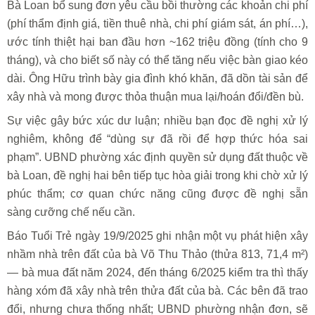
Bà Loan bổ sung đơn yêu cầu bồi thường các khoản chi phí
(phí thẩm định giá, tiền thuê nhà, chi phí giám sát, án phí…),
ước tính thiệt hại ban đầu hơn ~162 triệu đồng (tính cho 9
tháng), và cho biết số này có thể tăng nếu việc bàn giao kéo
dài. Ông Hữu trình bày gia đình khó khăn, đã dồn tài sản để
xây nhà và mong được thỏa thuận mua lại/hoán đổi/đền bù.
Sự việc gây bức xúc dư luận; nhiều bạn đọc đề nghị xử lý
nghiêm, không để “dùng sự đã rồi để hợp thức hóa sai
phạm”. UBND phường xác định quyền sử dụng đất thuộc về
bà Loan, đề nghị hai bên tiếp tục hòa giải trong khi chờ xử lý
phúc thẩm; cơ quan chức năng cũng được đề nghị sẵn
sàng cưỡng chế nếu cần.
Báo Tuổi Trẻ ngày 19/9/2025 ghi nhận một vụ phát hiện xây
nhầm nhà trên đất của bà Võ Thu Thảo (thửa 813, 71,4 m²)
— bà mua đất năm 2024, đến tháng 6/2025 kiểm tra thì thấy
hàng xóm đã xây nhà trên thửa đất của bà. Các bên đã trao
đổi, nhưng chưa thống nhất; UBND phường nhận đơn, sẽ