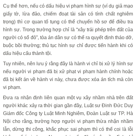
Cụ thể hơn, nếu có dấu hiệu vi phạm hình sự (ví dụ giả mạo
giấy tờ, lừa đảo, chiếm đoạt tài sản có tính chất nghiêm
trọng) thì cơ quan tố tụng có thể chuyển hồ sơ để điều tra
hình sự. Trong trường hợp chỉ là “xây trái phép trên đất của
người có sổ đỏ”, tòa án dân sự có thể ra quyết định tháo dỡ,
buộc bồi thường; thủ tục hình sự chỉ được tiến hành khi có
dấu hiệu cấu thành tội.
Tuy nhiên, nên lưu ý rằng đây là hành vi chỉ bị xử lý hình sự
nếu người vi phạm đã bị xử phạt vi phạm hành chính hoặc
đã bị kết án về hành vi này, chưa được xóa án tích mà còn
vi phạm.
Đưa ra nhận định liên quan một vụ xây nhầm nhà trên đất
người khác xảy ra thời gian gần đây, Luật sư Đinh Đức Duy
Giám đốc Công ty Luật Minh Nghiêm, Đoàn Luật sư TP. Hà
Nội cho rằng, trường hợp người vi phạm thừa nhận nhầm
lẫn, dừng thi công, khắc phục sai phạm thì có thể coi là lỗi