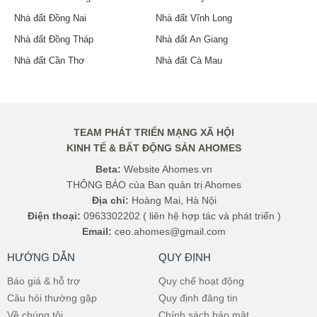
Nhà đất Đồng Nai
Nhà đất Vĩnh Long
Nhà đất Đồng Tháp
Nhà đất An Giang
Nhà đất Cần Thơ
Nhà đất Cà Mau
TEAM PHÁT TRIỂN MẠNG XÃ HỘI
KINH TẾ & BẤT ĐỘNG SẢN AHOMES
Beta:
Website Ahomes.vn
THÔNG BÁO của Ban quản trị Ahomes
Địa chỉ:
Hoàng Mai, Hà Nội
Điện thoại:
0963302202 ( liên hệ hợp tác và phát triển )
Email:
ceo.ahomes@gmail.com
HƯỚNG DẪN
QUY ĐỊNH
Báo giá & hỗ trợ
Quy chế hoạt động
Câu hỏi thường gặp
Quy định đăng tin
Về chúng tôi
Chính sách bảo mật