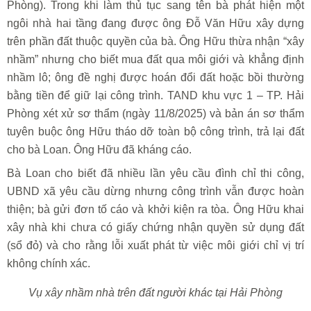
Phòng). Trong khi làm thủ tục sang tên bà phát hiện một
ngôi nhà hai tầng đang được ông Đỗ Văn Hữu xây dựng
trên phần đất thuộc quyền của bà. Ông Hữu thừa nhận “xây
nhầm” nhưng cho biết mua đất qua môi giới và khẳng định
nhầm lô; ông đề nghị được hoán đổi đất hoặc bồi thường
bằng tiền để giữ lại công trình. TAND khu vực 1 – TP. Hải
Phòng xét xử sơ thẩm (ngày 11/8/2025) và bản án sơ thẩm
tuyên buộc ông Hữu tháo dỡ toàn bộ công trình, trả lại đất
cho bà Loan. Ông Hữu đã kháng cáo.
Bà Loan cho biết đã nhiều lần yêu cầu đình chỉ thi công,
UBND xã yêu cầu dừng nhưng công trình vẫn được hoàn
thiện; bà gửi đơn tố cáo và khởi kiện ra tòa. Ông Hữu khai
xây nhà khi chưa có giấy chứng nhận quyền sử dụng đất
(sổ đỏ) và cho rằng lỗi xuất phát từ việc môi giới chỉ vị trí
không chính xác.
Vụ xây nhầm nhà trên đất người khác tại Hải Phòng