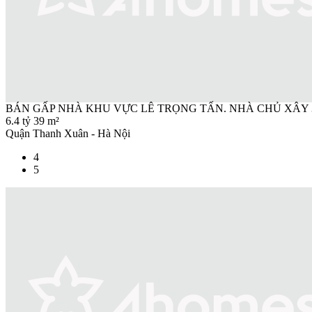
BÁN GẤP NHÀ KHU VỰC LÊ TRỌNG TẤN. NHÀ CHỦ XÂY 39
6.4 tỷ
39 m²
Quận Thanh Xuân - Hà Nội
4
5