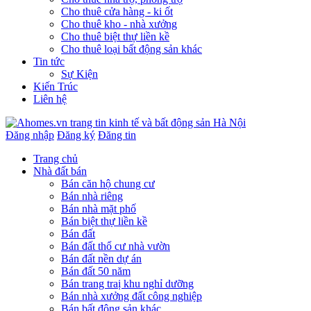
Cho thuê cửa hàng - ki ốt
Cho thuê kho - nhà xưởng
Cho thuê biệt thự liền kề
Cho thuê loại bất động sản khác
Tin tức
Sự Kiện
Kiến Trúc
Liên hệ
Đăng nhập
Đăng ký
Đăng tin
Trang chủ
Nhà đất bán
Bán căn hộ chung cư
Bán nhà riêng
Bán nhà mặt phố
Bán biệt thự liền kề
Bán đất
Bán đất thổ cư nhà vườn
Bán đất nền dự án
Bán đất 50 năm
Bán trang traị khu nghỉ dưỡng
Bán nhà xưởng đất công nghiệp
Bán bất động sản khác