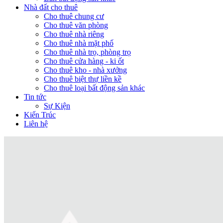
Nhà đất cho thuê
Cho thuê chung cư
Cho thuê văn phòng
Cho thuê nhà riêng
Cho thuê nhà mặt phố
Cho thuê nhà trọ, phòng trọ
Cho thuê cửa hàng - ki ốt
Cho thuê kho - nhà xưởng
Cho thuê biệt thự liền kề
Cho thuê loại bất động sản khác
Tin tức
Sự Kiện
Kiến Trúc
Liên hệ