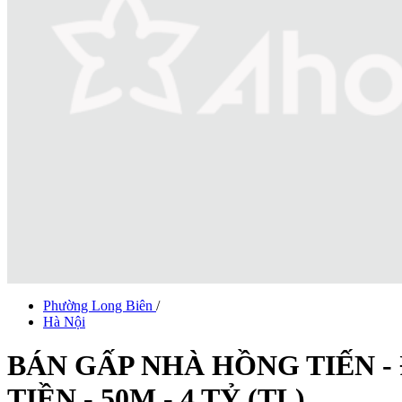
Phường Long Biên
/
Hà Nội
BÁN GẤP NHÀ HỒNG TIẾN - 
TIỀN - 50M - 4 TỶ (TL)