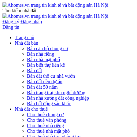
Tìm kiếm nhà đất
Đăng ký
Đăng nhập
Đăng tin
Trang chủ
Nhà đất bán
Bán căn hộ chung cư
Bán nhà riêng
Bán nhà mặt phố
Bán biệt thự liền kề
Bán đất
Bán đất thổ cư nhà vườn
Bán đất nền dự án
Bán đất 50 năm
Bán trang traị khu nghỉ dưỡng
Bán nhà xưởng đất công nghiệp
Bán bất động sản khác
Nhà đất cho thuê
Cho thuê chung cư
Cho thuê văn phòng
Cho thuê nhà riêng
Cho thuê nhà mặt phố
Cho thuê nhà trọ, phòng trọ