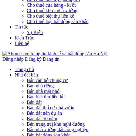
Cho thuê cửa hàng - ki ốt
Cho thuê kho - nhà xưởng
Cho thuê biệt thự liền kề
Cho thuê loại bất động sản khác
Tin tức
Sự Kiện
Kiến Trúc
Liên hệ
Đăng nhập
Đăng ký
Đăng tin
Trang chủ
Nhà đất bán
Bán căn hộ chung cư
Bán nhà riêng
Bán nhà mặt phố
Bán biệt thự liền kề
Bán đất
Bán đất thổ cư nhà vườn
Bán đất nền dự án
Bán đất 50 năm
Bán trang traị khu nghỉ dưỡng
Bán nhà xưởng đất công nghiệp
Bán bất động sản khác