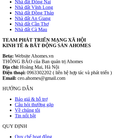
Nhà đất Đồng Nai
Nhà đất Vĩnh Long
Nhà đất Đồng Tháp
Nhà đất An Giang
Nhà đất Cần Thơ
Nhà đất Cà Mau
TEAM PHÁT TRIỂN MẠNG XÃ HỘI
KINH TẾ & BẤT ĐỘNG SẢN AHOMES
Beta:
Website Ahomes.vn
THÔNG BÁO của Ban quản trị Ahomes
Địa chỉ:
Hoàng Mai, Hà Nội
Điện thoại:
0963302202 ( liên hệ hợp tác và phát triển )
Email:
ceo.ahomes@gmail.com
HƯỚNG DẪN
Báo giá & hỗ trợ
Câu hỏi thường gặp
Về chúng tôi
Tin nổi bật
QUY ĐỊNH
Quy chế hoạt động