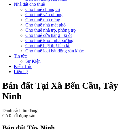
Nhà đất cho thuê
Cho thuê chung cư
Cho thuê văn phòng
Cho thuê nhà riêng
Cho thuê nhà mặt phố
Cho thuê nhà trọ, phòng trọ
Cho thuê cửa hàng - ki ốt
Cho thuê kho - nhà xưởng
Cho thuê biệt thự liền kề
Cho thuê loại bất động sản khác
Tin tức
Sự Kiện
Kiến Trúc
Liên hệ
Bán đất Tại Xã Bến Cầu, Tây
Ninh
Danh sách tin đăng
Có
0
bất động sản
Bán đất Tây Ninh