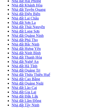
Nhà đất Hải Phòng
Nhà đất Khánh Hòa
Nhà đất Tuyên Quang
Nhà đất Điện Biên
Nhà đất Lai Châu
Nhà đất Sơn La
Nhà đất Thái Nguyên
Nhà đất Lạng Sơn
Nhà đất Quảng Ninh
Nhà đất Phú Thọ
Nhà đất Bắc Ninh
Nhà đất Hưng Yên
Nhà đất Ninh Bình
Nhà đất Thanh Hóa
Nhà đất Nghệ An
Nhà đất Hà Tĩnh
Nhà đất Quảng Trị
Nhà đất Thừa Thiên Huế
Nhà đất Cao Bằng
Nhà đất Quảng Ngãi
Nhà đất Lào Cai
Nhà đất Gia Lai
Nhà đất Đắk Lắk
Nhà đất Lâm Đồng
Nhà đất Tây Ninh