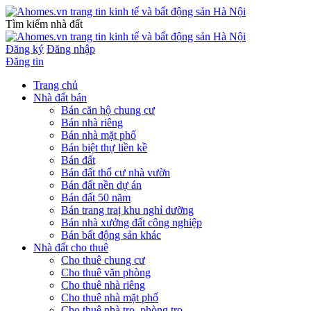
Tìm kiếm nhà đất
Đăng ký
Đăng nhập
Đăng tin
Trang chủ
Nhà đất bán
Bán căn hộ chung cư
Bán nhà riêng
Bán nhà mặt phố
Bán biệt thự liền kề
Bán đất
Bán đất thổ cư nhà vườn
Bán đất nền dự án
Bán đất 50 năm
Bán trang traị khu nghỉ dưỡng
Bán nhà xưởng đất công nghiệp
Bán bất động sản khác
Nhà đất cho thuê
Cho thuê chung cư
Cho thuê văn phòng
Cho thuê nhà riêng
Cho thuê nhà mặt phố
Cho thuê nhà trọ, phòng trọ