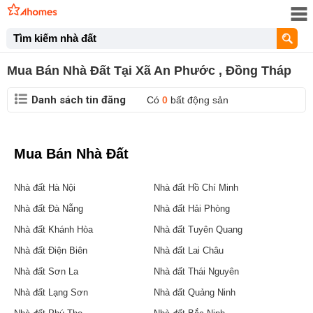
Tìm kiếm nhà đất
Mua Bán Nhà Đất Tại Xã An Phước , Đồng Tháp
Danh sách tin đăng
Có
0
bất động sản
Mua Bán Nhà Đất
Nhà đất Hà Nội
Nhà đất Hồ Chí Minh
Nhà đất Đà Nẵng
Nhà đất Hải Phòng
Nhà đất Khánh Hòa
Nhà đất Tuyên Quang
Nhà đất Điện Biên
Nhà đất Lai Châu
Nhà đất Sơn La
Nhà đất Thái Nguyên
Nhà đất Lạng Sơn
Nhà đất Quảng Ninh