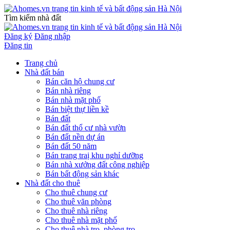
Tìm kiếm nhà đất
Đăng ký
Đăng nhập
Đăng tin
Trang chủ
Nhà đất bán
Bán căn hộ chung cư
Bán nhà riêng
Bán nhà mặt phố
Bán biệt thự liền kề
Bán đất
Bán đất thổ cư nhà vườn
Bán đất nền dự án
Bán đất 50 năm
Bán trang traị khu nghỉ dưỡng
Bán nhà xưởng đất công nghiệp
Bán bất động sản khác
Nhà đất cho thuê
Cho thuê chung cư
Cho thuê văn phòng
Cho thuê nhà riêng
Cho thuê nhà mặt phố
Cho thuê nhà trọ, phòng trọ