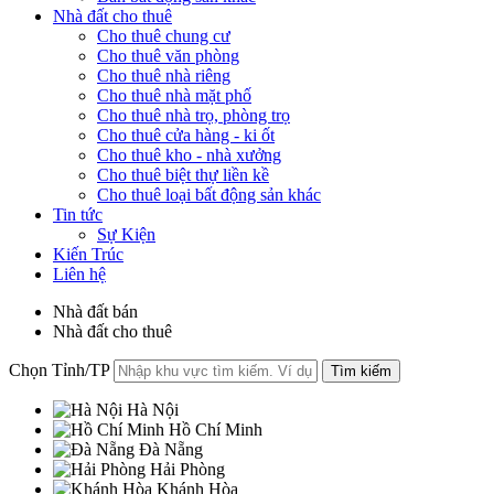
Nhà đất cho thuê
Cho thuê chung cư
Cho thuê văn phòng
Cho thuê nhà riêng
Cho thuê nhà mặt phố
Cho thuê nhà trọ, phòng trọ
Cho thuê cửa hàng - ki ốt
Cho thuê kho - nhà xưởng
Cho thuê biệt thự liền kề
Cho thuê loại bất động sản khác
Tin tức
Sự Kiện
Kiến Trúc
Liên hệ
Nhà đất bán
Nhà đất cho thuê
Chọn Tỉnh/TP
Hà Nội
Hồ Chí Minh
Đà Nẵng
Hải Phòng
Khánh Hòa