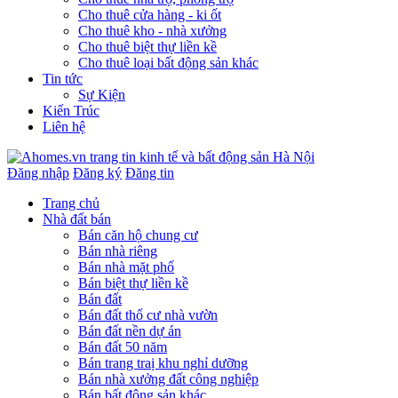
Cho thuê cửa hàng - ki ốt
Cho thuê kho - nhà xưởng
Cho thuê biệt thự liền kề
Cho thuê loại bất động sản khác
Tin tức
Sự Kiện
Kiến Trúc
Liên hệ
Đăng nhập
Đăng ký
Đăng tin
Trang chủ
Nhà đất bán
Bán căn hộ chung cư
Bán nhà riêng
Bán nhà mặt phố
Bán biệt thự liền kề
Bán đất
Bán đất thổ cư nhà vườn
Bán đất nền dự án
Bán đất 50 năm
Bán trang traị khu nghỉ dưỡng
Bán nhà xưởng đất công nghiệp
Bán bất động sản khác