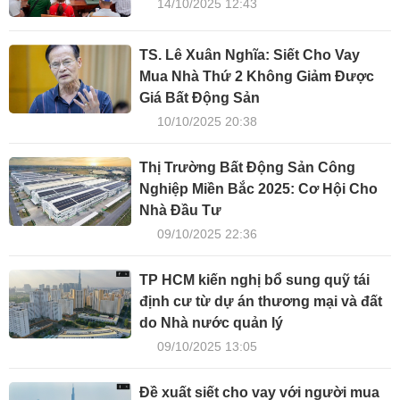
14/10/2025 12:43
TS. Lê Xuân Nghĩa: Siết Cho Vay
Mua Nhà Thứ 2 Không Giảm Được
Giá Bất Động Sản
10/10/2025 20:38
Thị Trường Bất Động Sản Công
Nghiệp Miền Bắc 2025: Cơ Hội Cho
Nhà Đầu Tư
09/10/2025 22:36
TP HCM kiến nghị bổ sung quỹ tái
định cư từ dự án thương mại và đất
do Nhà nước quản lý
09/10/2025 13:05
Đề xuất siết cho vay với người mua