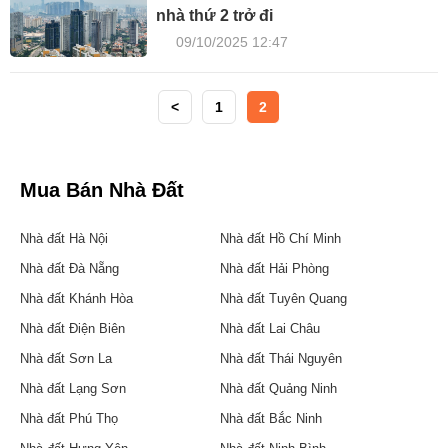
nhà thứ 2 trở đi
09/10/2025 12:47
<
1
2
Mua Bán Nhà Đất
Nhà đất Hà Nội
Nhà đất Hồ Chí Minh
Nhà đất Đà Nẵng
Nhà đất Hải Phòng
Nhà đất Khánh Hòa
Nhà đất Tuyên Quang
Nhà đất Điện Biên
Nhà đất Lai Châu
Nhà đất Sơn La
Nhà đất Thái Nguyên
Nhà đất Lạng Sơn
Nhà đất Quảng Ninh
Nhà đất Phú Thọ
Nhà đất Bắc Ninh