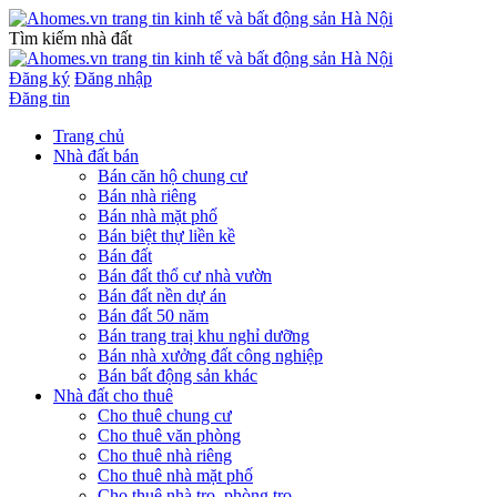
Tìm kiếm nhà đất
Đăng ký
Đăng nhập
Đăng tin
Trang chủ
Nhà đất bán
Bán căn hộ chung cư
Bán nhà riêng
Bán nhà mặt phố
Bán biệt thự liền kề
Bán đất
Bán đất thổ cư nhà vườn
Bán đất nền dự án
Bán đất 50 năm
Bán trang traị khu nghỉ dưỡng
Bán nhà xưởng đất công nghiệp
Bán bất động sản khác
Nhà đất cho thuê
Cho thuê chung cư
Cho thuê văn phòng
Cho thuê nhà riêng
Cho thuê nhà mặt phố
Cho thuê nhà trọ, phòng trọ