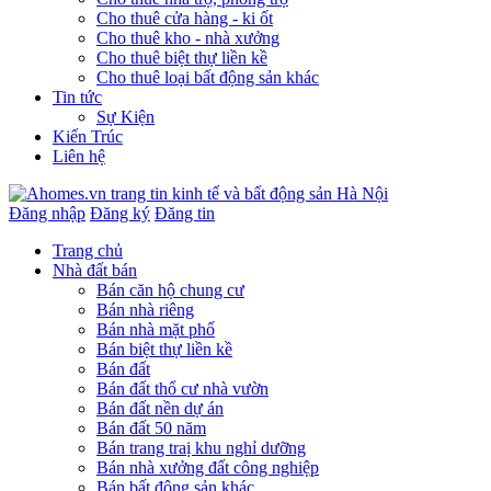
Cho thuê cửa hàng - ki ốt
Cho thuê kho - nhà xưởng
Cho thuê biệt thự liền kề
Cho thuê loại bất động sản khác
Tin tức
Sự Kiện
Kiến Trúc
Liên hệ
Đăng nhập
Đăng ký
Đăng tin
Trang chủ
Nhà đất bán
Bán căn hộ chung cư
Bán nhà riêng
Bán nhà mặt phố
Bán biệt thự liền kề
Bán đất
Bán đất thổ cư nhà vườn
Bán đất nền dự án
Bán đất 50 năm
Bán trang traị khu nghỉ dưỡng
Bán nhà xưởng đất công nghiệp
Bán bất động sản khác