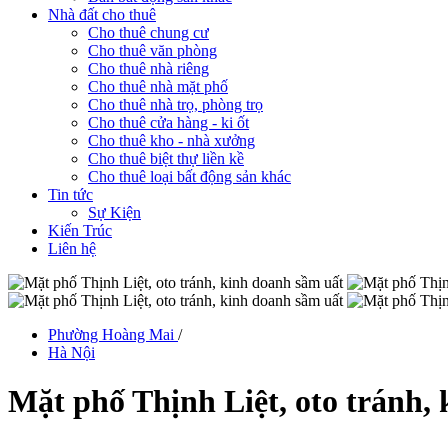
Nhà đất cho thuê
Cho thuê chung cư
Cho thuê văn phòng
Cho thuê nhà riêng
Cho thuê nhà mặt phố
Cho thuê nhà trọ, phòng trọ
Cho thuê cửa hàng - ki ốt
Cho thuê kho - nhà xưởng
Cho thuê biệt thự liền kề
Cho thuê loại bất động sản khác
Tin tức
Sự Kiện
Kiến Trúc
Liên hệ
Phường Hoàng Mai
/
Hà Nội
Mặt phố Thịnh Liệt, oto tránh,