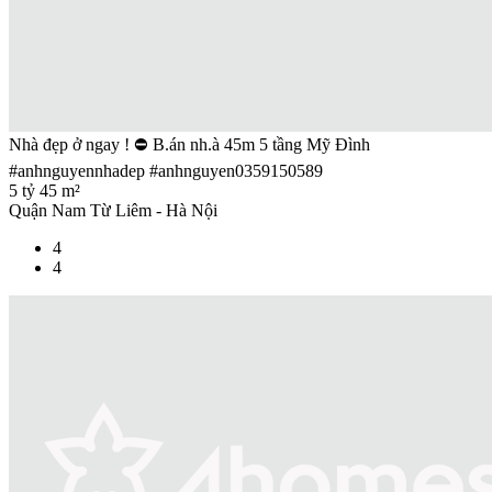
Nhà đẹp ở ngay ! ⛔ B.án nh.à 45m 5 tầng Mỹ Đình
#anhnguyennhadep #anhnguyen0359150589
5 tỷ
45 m²
Quận Nam Từ Liêm - Hà Nội
4
4