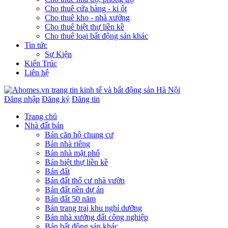
Cho thuê cửa hàng - ki ốt
Cho thuê kho - nhà xưởng
Cho thuê biệt thự liền kề
Cho thuê loại bất động sản khác
Tin tức
Sự Kiện
Kiến Trúc
Liên hệ
Đăng nhập
Đăng ký
Đăng tin
Trang chủ
Nhà đất bán
Bán căn hộ chung cư
Bán nhà riêng
Bán nhà mặt phố
Bán biệt thự liền kề
Bán đất
Bán đất thổ cư nhà vườn
Bán đất nền dự án
Bán đất 50 năm
Bán trang traị khu nghỉ dưỡng
Bán nhà xưởng đất công nghiệp
Bán bất động sản khác