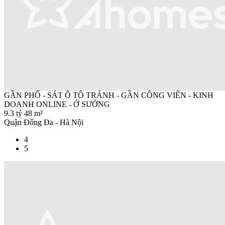
GẦN PHỐ - SÁT Ô TÔ TRÁNH - GẦN CÔNG VIÊN - KINH
DOANH ONLINE - Ở SƯỚNG
9.3 tỷ
48 m²
Quận Đống Đa - Hà Nội
4
5