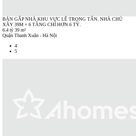
BÁN GẤP NHÀ KHU VỰC LÊ TRỌNG TẤN. NHÀ CHỦ
XÂY 39M × 6 TẦNG CHỈ HƠN 6 TỶ.
6.4 tỷ
39 m²
Quận Thanh Xuân - Hà Nội
4
5