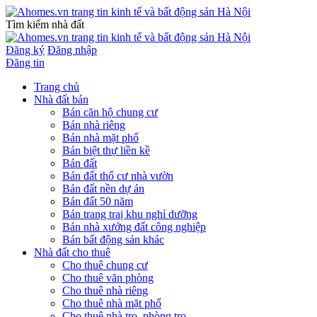
Tìm kiếm nhà đất
Đăng ký
Đăng nhập
Đăng tin
Trang chủ
Nhà đất bán
Bán căn hộ chung cư
Bán nhà riêng
Bán nhà mặt phố
Bán biệt thự liền kề
Bán đất
Bán đất thổ cư nhà vườn
Bán đất nền dự án
Bán đất 50 năm
Bán trang traị khu nghỉ dưỡng
Bán nhà xưởng đất công nghiệp
Bán bất động sản khác
Nhà đất cho thuê
Cho thuê chung cư
Cho thuê văn phòng
Cho thuê nhà riêng
Cho thuê nhà mặt phố
Cho thuê nhà trọ, phòng trọ