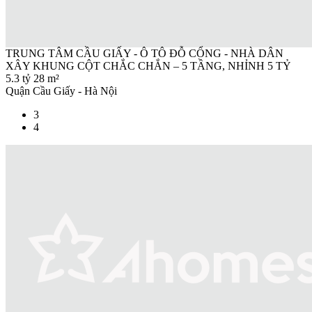
TRUNG TÂM CẦU GIẤY - Ô TÔ ĐỖ CỔNG - NHÀ DÂN
XÂY KHUNG CỘT CHẮC CHẮN – 5 TẦNG, NHỈNH 5 TỶ
5.3 tỷ
28 m²
Quận Cầu Giấy - Hà Nội
3
4