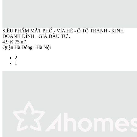
SIÊU PHẨM MẶT PHỐ - VỈA HÈ - Ô TÔ TRÁNH - KINH
DOANH ĐỈNH - GIÁ ĐẦU TƯ .
4.9 tỷ
75 m²
Quận Hà Đông - Hà Nội
2
1