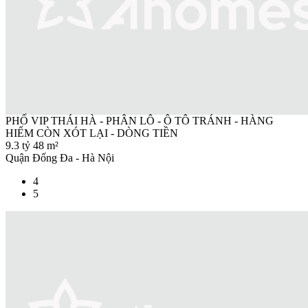
PHỐ VIP THÁI HÀ - PHÂN LÔ - Ô TÔ TRÁNH - HÀNG
HIẾM CÒN XÓT LẠI - DÒNG TIỀN
9.3 tỷ
48 m²
Quận Đống Đa - Hà Nội
4
5