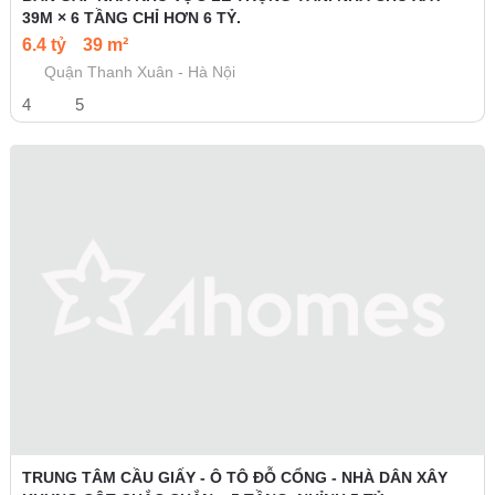
39M × 6 TẦNG CHỈ HƠN 6 TỶ.
6.4 tỷ
39 m²
Quận Thanh Xuân - Hà Nội
4
5
TRUNG TÂM CẦU GIẤY - Ô TÔ ĐỖ CỔNG - NHÀ DÂN XÂY