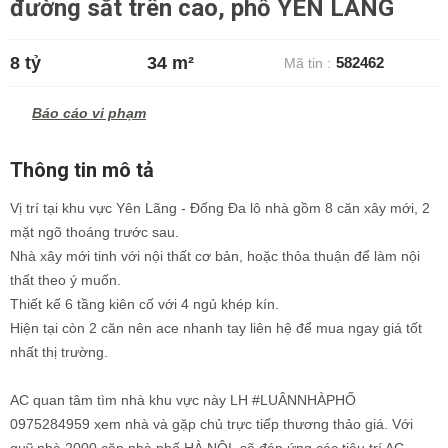
đường sắt trên cao, phố YÊN LÃNG
8 tỷ
34 m²
582462
Mã tin :
Báo cáo vi phạm
Thông tin mô tả
Vị trí tại khu vực Yên Lãng - Đống Đa lô nhà gồm 8 căn xây mới, 2
mặt ngõ thoáng trước sau.
Nhà xây mới tinh với nội thất cơ bản, hoặc thỏa thuận để làm nội
thất theo ý muốn.
Thiết kế 6 tầng kiên cố với 4 ngủ khép kín.
Hiện tại còn 2 căn nên ace nhanh tay liên hệ để mua ngay giá tốt
nhất thị trường.
AC quan tâm tìm nhà khu vực này LH #LUÂNNHÀPHỐ
0975284959 xem nhà và gặp chủ trực tiếp thương thảo giá. Với