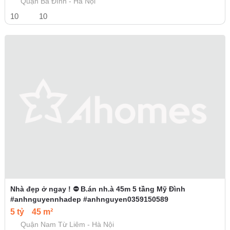
Quận Ba Đình - Hà Nội
10
10
Nhà đẹp ở ngay ! ⛔ B.án nh.à 45m 5 tầng Mỹ Đình
#anhnguyennhadep #anhnguyen0359150589
5 tỷ
45 m²
Quận Nam Từ Liêm - Hà Nội