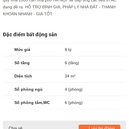
quỹ nhà 2000 căn nhà phố HÀ NỘI sẽ đáp ứng các tiêu trí AC
đang đề ra. HỖ TRỢ ĐỊNH GIÁ, PHÁP LÝ NHÀ ĐẤT - THANH
KHOẢN NHANH - GIÁ TỐT.
Đặc điểm bất động sản
Mức giá
8 tỷ
Số tầng
6 (tầng)
Diện tích
34 m²
Số phòng ngủ
4 (phòng)
Số phòng tắm,WC
6 (phòng)
Chia sẻ
Lưu tin đăng