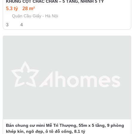
KHUNG CỘT CHẮC CHẮN – 5 TẦNG, NHỈNH 5 TỶ
5.3 tỷ
28 m²
Quận Cầu Giấy - Hà Nội
3
4
Bán chung cư mini Mễ Trì Thượng, 55m x 5 tầng, 9 phòng
khép kín, ngõ đẹp, ô tô đỗ cổng, 8.1 tỷ