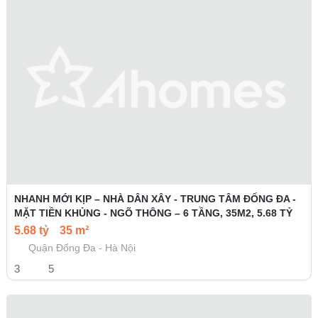
NHANH MỚI KỊP – NHÀ DÂN XÂY - TRUNG TÂM ĐỐNG ĐA -
MẶT TIỀN KHỦNG - NGÕ THÔNG – 6 TẦNG, 35M2, 5.68 TỶ
5.68 tỷ
35 m²
Quận Đống Đa - Hà Nội
3
5