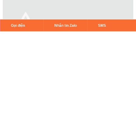
Gọi điện
Nhắn tin Zalo
SMS
Cực hiếm nhà bán ! Phố Đông Quan , Cấu Giấy, 34m2, 6
tầng, nhà đẹp long lanh, ở sướng
7 tỷ
32 m²
Quận Cầu Giấy - Hà Nội
3
4