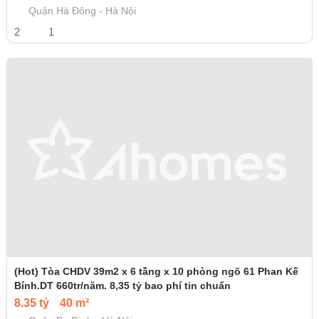
Quận Hà Đông - Hà Nội
2
1
(Hot) Tòa CHDV 39m2 x 6 tầng x 10 phòng ngõ 61 Phan Kế
Bính.DT 660tr/năm. 8,35 tỷ bao phí tin chuẩn
8.35 tỷ
40 m²