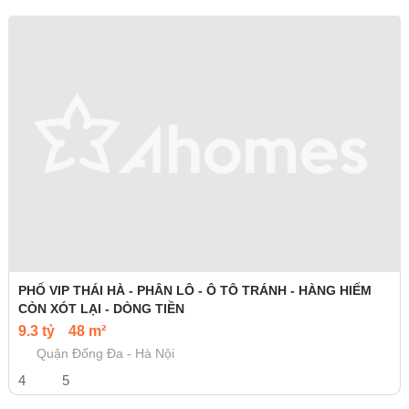
PHỐ VIP THÁI HÀ - PHÂN LÔ - Ô TÔ TRÁNH - HÀNG HIẾM
CÒN XÓT LẠI - DÒNG TIỀN
9.3 tỷ
48 m²
Quận Đống Đa - Hà Nội
4
5