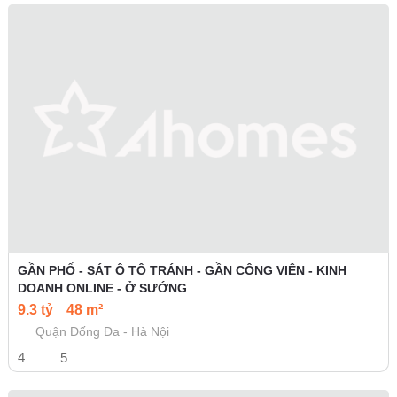
GẦN PHỐ - SÁT Ô TÔ TRÁNH - GẦN CÔNG VIÊN - KINH
DOANH ONLINE - Ở SƯỚNG
9.3 tỷ
48 m²
Quận Đống Đa - Hà Nội
4
5