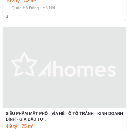
10.3 tỷ
42 m²
Quận Hà Đông - Hà Nội
3
SIÊU PHẨM MẶT PHỐ - VỈA HÈ - Ô TÔ TRÁNH - KINH DOANH
ĐỈNH - GIÁ ĐẦU TƯ .
4.9 tỷ
75 m²