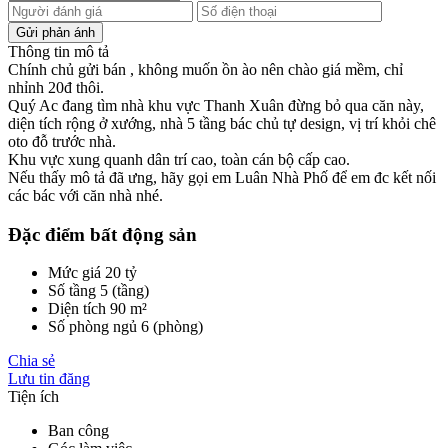
Thông tin mô tả
Chính chủ gửi bán , không muốn ồn ào nên chào giá mềm, chỉ
nhỉnh 20đ thôi.
Quý Ac đang tìm nhà khu vực Thanh Xuân đừng bỏ qua căn này,
diện tích rộng ở xướng, nhà 5 tầng bác chủ tự design, vị trí khỏi chê
oto đỗ trước nhà.
Khu vực xung quanh dân trí cao, toàn cán bộ cấp cao.
Nếu thấy mô tả đã ưng, hãy gọi em Luân Nhà Phố để em đc kết nối
các bác với căn nhà nhé.
Đặc điểm bất động sản
Mức giá
20 tỷ
Số tầng
5 (tầng)
Diện tích
90 m²
Số phòng ngủ
6 (phòng)
Chia sẻ
Lưu tin đăng
Tiện ích
Ban công