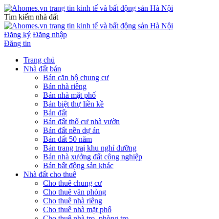
Tìm kiếm nhà đất
Đăng ký
Đăng nhập
Đăng tin
Trang chủ
Nhà đất bán
Bán căn hộ chung cư
Bán nhà riêng
Bán nhà mặt phố
Bán biệt thự liền kề
Bán đất
Bán đất thổ cư nhà vườn
Bán đất nền dự án
Bán đất 50 năm
Bán trang traị khu nghỉ dưỡng
Bán nhà xưởng đất công nghiệp
Bán bất động sản khác
Nhà đất cho thuê
Cho thuê chung cư
Cho thuê văn phòng
Cho thuê nhà riêng
Cho thuê nhà mặt phố
Cho thuê nhà trọ, phòng trọ