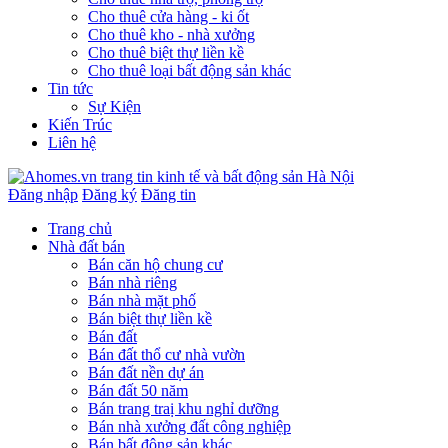
Cho thuê cửa hàng - ki ốt
Cho thuê kho - nhà xưởng
Cho thuê biệt thự liền kề
Cho thuê loại bất động sản khác
Tin tức
Sự Kiện
Kiến Trúc
Liên hệ
Đăng nhập
Đăng ký
Đăng tin
Trang chủ
Nhà đất bán
Bán căn hộ chung cư
Bán nhà riêng
Bán nhà mặt phố
Bán biệt thự liền kề
Bán đất
Bán đất thổ cư nhà vườn
Bán đất nền dự án
Bán đất 50 năm
Bán trang traị khu nghỉ dưỡng
Bán nhà xưởng đất công nghiệp
Bán bất động sản khác