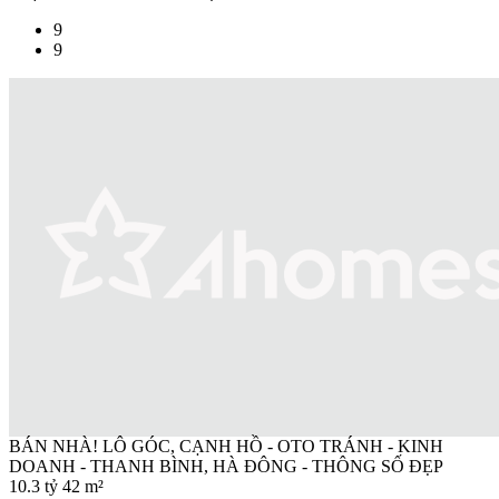
9
9
BÁN NHÀ! LÔ GÓC, CẠNH HỒ - OTO TRÁNH - KINH
DOANH - THANH BÌNH, HÀ ĐÔNG - THÔNG SỐ ĐẸP
10.3 tỷ
42 m²