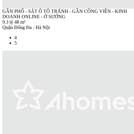
GẦN PHỐ - SÁT Ô TÔ TRÁNH - GẦN CÔNG VIÊN - KINH
DOANH ONLINE - Ở SƯỚNG
9.3 tỷ
48 m²
Quận Đống Đa - Hà Nội
4
5