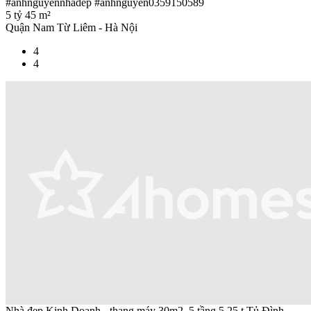
#anhnguyennhadep #anhnguyen0359150589
5 tỷ
45 m²
Quận Nam Từ Liêm - Hà Nội
4
4
Nhà đẹp Kinh Doanh - thang máy 30m2, 5 tầng,5.25 t.Tủ Đình