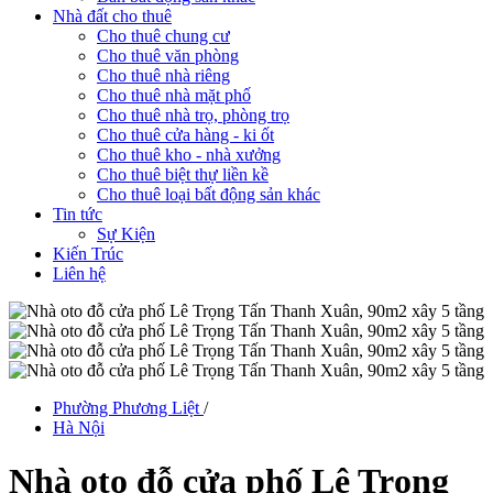
Nhà đất cho thuê
Cho thuê chung cư
Cho thuê văn phòng
Cho thuê nhà riêng
Cho thuê nhà mặt phố
Cho thuê nhà trọ, phòng trọ
Cho thuê cửa hàng - ki ốt
Cho thuê kho - nhà xưởng
Cho thuê biệt thự liền kề
Cho thuê loại bất động sản khác
Tin tức
Sự Kiện
Kiến Trúc
Liên hệ
Phường Phương Liệt
/
Hà Nội
Nhà oto đỗ cửa phố Lê Trọng