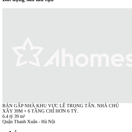
BÁN GẤP NHÀ KHU VỰC LÊ TRỌNG TẤN. NHÀ CHỦ
XÂY 39M × 6 TẦNG CHỈ HƠN 6 TỶ.
6.4 tỷ
39 m²
Quận Thanh Xuân - Hà Nội
4