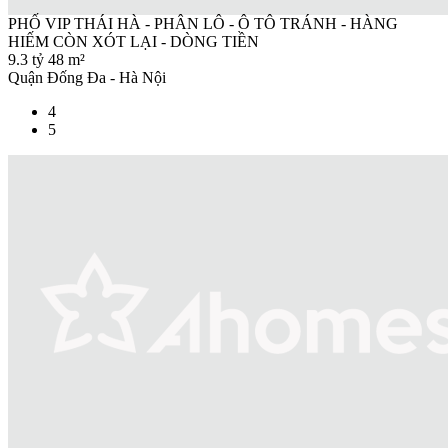
PHỐ VIP THÁI HÀ - PHÂN LÔ - Ô TÔ TRÁNH - HÀNG
HIẾM CÒN XÓT LẠI - DÒNG TIỀN
9.3 tỷ
48 m²
Quận Đống Đa - Hà Nội
4
5