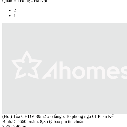
Quận Hà Đông - Hà Nội
2
1
(Hot) Tòa CHDV 39m2 x 6 tầng x 10 phòng ngõ 61 Phan Kế
Bính.DT 660tr/năm. 8,35 tỷ bao phí tin chuẩn
8.35 tỷ
40 m²