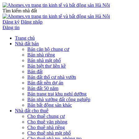
Tìm kiếm nhà đất
Đăng ký
Đăng nhập
Đăng tin
Trang chủ
Nhà đất bán
Bán căn hộ chung cư
Bán nhà riêng
Bán nhà mặt phố
Bán biệt thự liền kề
Bán đất
Bán đất thổ cư nhà vườn
Bán đất nền dự án
Bán đất 50 năm
Bán trang traị khu nghỉ dưỡng
Bán nhà xưởng đất công nghiệp
Bán bất động sản khác
Nhà đất cho thuê
Cho thuê chung cư
Cho thuê văn phòng
Cho thuê nhà riêng
Cho thuê nhà mặt phố
Cho thuê nhà trọ, phòng trọ