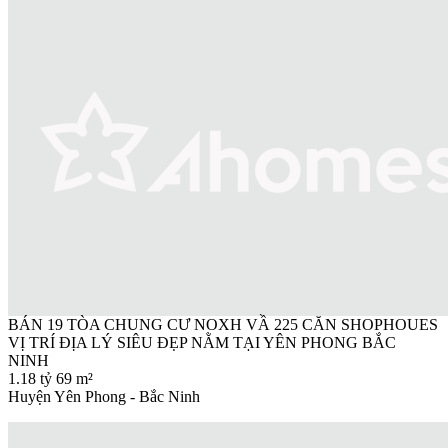
BÁN 19 TÒA CHUNG CƯ NOXH VẦ 225 CĂN SHOPHOUES
VỊ TRÍ ĐỊA LÝ SIÊU ĐẸP NẰM TẠI YÊN PHONG BẮC
NINH
1.18 tỷ
69 m²
Huyện Yên Phong - Bắc Ninh