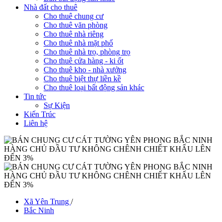
Nhà đất cho thuê
Cho thuê chung cư
Cho thuê văn phòng
Cho thuê nhà riêng
Cho thuê nhà mặt phố
Cho thuê nhà trọ, phòng trọ
Cho thuê cửa hàng - ki ốt
Cho thuê kho - nhà xưởng
Cho thuê biệt thự liền kề
Cho thuê loại bất động sản khác
Tin tức
Sự Kiện
Kiến Trúc
Liên hệ
Xã Yên Trung
/
Bắc Ninh