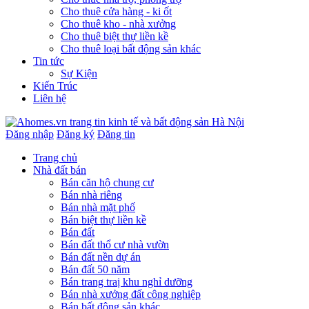
Cho thuê cửa hàng - ki ốt
Cho thuê kho - nhà xưởng
Cho thuê biệt thự liền kề
Cho thuê loại bất động sản khác
Tin tức
Sự Kiện
Kiến Trúc
Liên hệ
Đăng nhập
Đăng ký
Đăng tin
Trang chủ
Nhà đất bán
Bán căn hộ chung cư
Bán nhà riêng
Bán nhà mặt phố
Bán biệt thự liền kề
Bán đất
Bán đất thổ cư nhà vườn
Bán đất nền dự án
Bán đất 50 năm
Bán trang traị khu nghỉ dưỡng
Bán nhà xưởng đất công nghiệp
Bán bất động sản khác