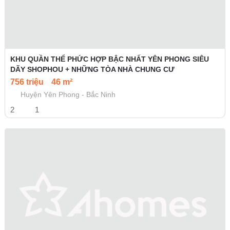
KHU QUẦN THỂ PHỨC HỢP BẬC NHẤT YÊN PHONG SIÊU
DÃY SHOPHOU + NHỮNG TÒA NHÀ CHUNG CƯ
756 triệu
46 m²
Huyện Yên Phong - Bắc Ninh
2
1