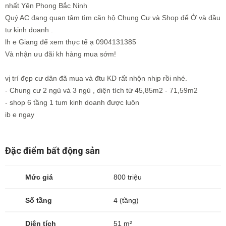
nhất Yên Phong Bắc Ninh
Quý AC đang quan tâm tìm căn hộ Chung Cư và Shop để Ở và đầu
tư kinh doanh .
lh e Giang để xem thực tế ạ 0904131385
Và nhận ưu đãi kh hàng mua sớm!
vị trí đẹp cư dân đã mua và đtu KD rất nhộn nhịp rồi nhé.
- Chung cư 2 ngủ và 3 ngủ , diện tích từ 45,85m2 - 71,59m2
- shop 6 tầng 1 tum kinh doanh được luôn
ib e ngay
Đặc điểm bất động sản
Mức giá
800 triệu
Số tầng
4 (tầng)
Diện tích
51 m²