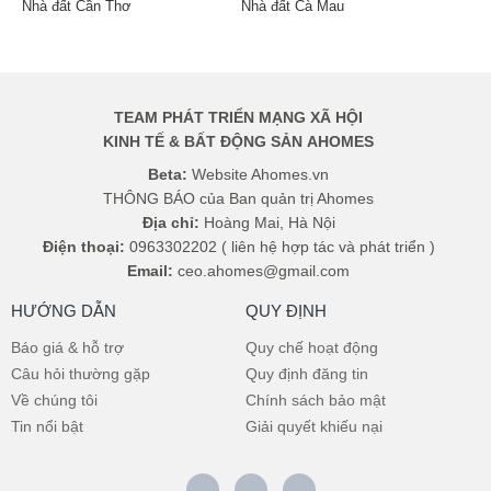
Nhà đất Cần Thơ
Nhà đất Cà Mau
TEAM PHÁT TRIỂN MẠNG XÃ HỘI
KINH TẾ & BẤT ĐỘNG SẢN AHOMES
Beta:
Website Ahomes.vn
THÔNG BÁO của Ban quản trị Ahomes
Địa chỉ:
Hoàng Mai, Hà Nội
Điện thoại:
0963302202 ( liên hệ hợp tác và phát triển )
Email:
ceo.ahomes@gmail.com
HƯỚNG DẪN
QUY ĐỊNH
Báo giá & hỗ trợ
Quy chế hoạt động
Câu hỏi thường gặp
Quy định đăng tin
Về chúng tôi
Chính sách bảo mật
Tin nổi bật
Giải quyết khiếu nại