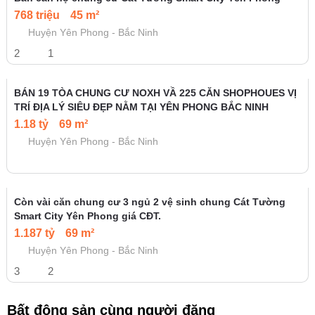
768 triệu
45 m²
Huyện Yên Phong - Bắc Ninh
2
1
BÁN 19 TÒA CHUNG CƯ NOXH VẦ 225 CĂN SHOPHOUES VỊ
TRÍ ĐỊA LÝ SIÊU ĐẸP NẰM TẠI YÊN PHONG BẮC NINH
1.18 tỷ
69 m²
Huyện Yên Phong - Bắc Ninh
Còn vài căn chung cư 3 ngủ 2 vệ sinh chung Cát Tường
Smart City Yên Phong giá CĐT.
1.187 tỷ
69 m²
Huyện Yên Phong - Bắc Ninh
3
2
Bất động sản cùng người đăng