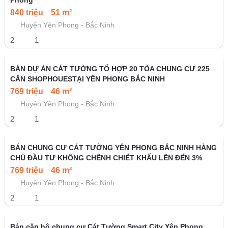
Phong
840 triệu
51 m²
Huyện Yên Phong - Bắc Ninh
2
1
BÁN DỰ ÁN CÁT TƯỜNG TỔ HỢP 20 TÒA CHUNG CƯ 225
CĂN SHOPHOUESTẠI YÊN PHONG BẮC NINH
769 triệu
46 m²
Huyện Yên Phong - Bắc Ninh
2
1
BÁN CHUNG CƯ CÁT TƯỜNG YÊN PHONG BẮC NINH HÀNG
CHỦ ĐẦU TƯ KHÔNG CHÊNH CHIẾT KHẤU LÊN ĐẾN 3%
769 triệu
46 m²
Huyện Yên Phong - Bắc Ninh
2
1
Bán căn hộ chung cư Cát Tường Smart City Yên Phong