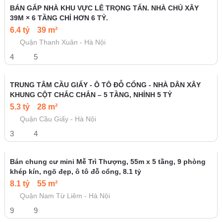
BÁN GẤP NHÀ KHU VỰC LÊ TRỌNG TẤN. NHÀ CHỦ XÂY
39M × 6 TẦNG CHỈ HƠN 6 TỶ.
6.4 tỷ
39 m²
Quận Thanh Xuân - Hà Nội
4
5
TRUNG TÂM CẦU GIẤY - Ô TÔ ĐỖ CỔNG - NHÀ DÂN XÂY
KHUNG CỘT CHẮC CHẮN – 5 TẦNG, NHỈNH 5 TỶ
5.3 tỷ
28 m²
Quận Cầu Giấy - Hà Nội
3
4