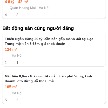
5.68 tỷ
35 m²
Quận Đống Đa - Hà Nội
3
5
ĐỊNH CÔNG- HOÀNG MAI-OTO-LO GÓC-THANG MÁY-38M-
6TANG-8,5TI
8.5 tỷ
38 m²
Quận Hoàng Mai - Hà Nội
3
4
Cực hiếm nhà bán ! Phố Đông Quan , Cấu Giấy, 34m2, 6
tầng, nhà đẹp long lanh, ở sướng
7 tỷ
32 m²
Quận Cầu Giấy - Hà Nội