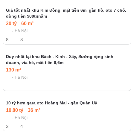
Sát mặt phố Giải Phóng, gần 60m, 7 tầng thang máy kinh
doanh, gần cụm trường Bách - Kinh - Xây
59 m²
- Hà Nội
6
7
Cách mặt phố Tân Mai đúng 10m, ngõ thông, nhà dân xây
60 m²
- Hà Nội
3
3
Mặt phố Thịnh Liệt, oto tránh, kinh doanh sầm uất
75 m²
- Hà Nội
6
7