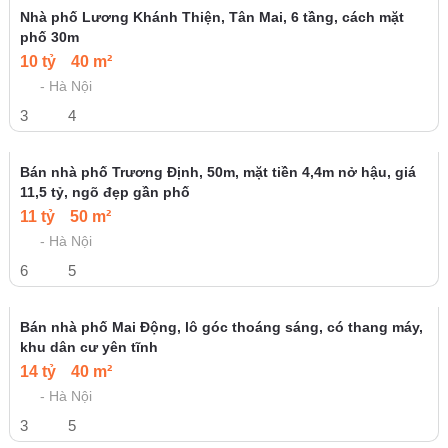
Bán nhà riêng gần hồ Đền Lừ, 66m, mặt tiền 5m, oto dừng
đỗ trước nhà thoải mái.
19 tỷ
66 m²
- Hà Nội
5
5
Toà nhà văn phòng ngay đầu phố Bà Triệu, Đại Cồ Việt, mặt
tiền 6,8m - dòng tiền 1,5 tỷ/năm
80 m²
- Hà Nội
10
12