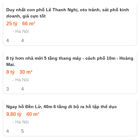
Rẻ hơn thị trường 10%, Mặt tiền 8,6m - ngay khu Bách -
Kinh - Xây, ở, kinh doanh, làm văn phòng.
105 m²
- Hà Nội
6
6
Nhà phố Lương Khánh Thiện, Tân Mai, 6 tầng, cách mặt
phố 30m
10 tỷ
40 m²
- Hà Nội
3
4