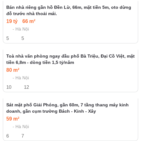
3
4
Bán gấp giá rẻ, ô tô, kinh doanh Phạm Ngọc Thạch 20m, 2
tầng, mặt tiền 3.2m, 1.4 tỷ Đống Đa.
1.4 tỷ
20 m²
Quận Đống Đa - Hà Nội
2
1
HẠ CHÀO 300 TRIỆU. Bán nhà Thịnh Liệt Q. Hoàng Mai. DT
42m 4 Tầng. Ô tô, nở hậu. Chỉ 4.6 Tỷ
4.6 tỷ
42 m²
Quận Hoàng Mai - Hà Nội
4
3