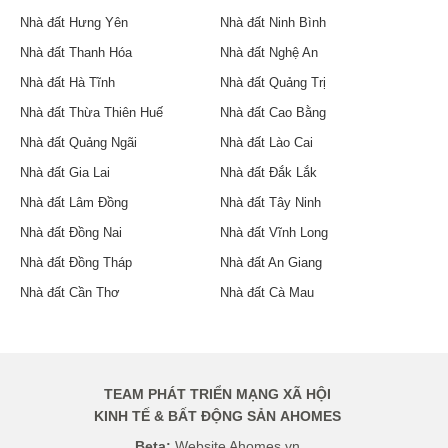
20 tỷ
60 m²
- Hà Nội
8
8
Duy nhất tại khu Bách - Kinh - Xây, đường rộng kinh
doanh, vỉa hè, mặt tiền 6,6m
130 m²
- Hà Nội
10 tỷ hơn gara oto Hoàng Mai - gần Quận Uỷ
10.80 tỷ
36 m²
- Hà Nội
3
4