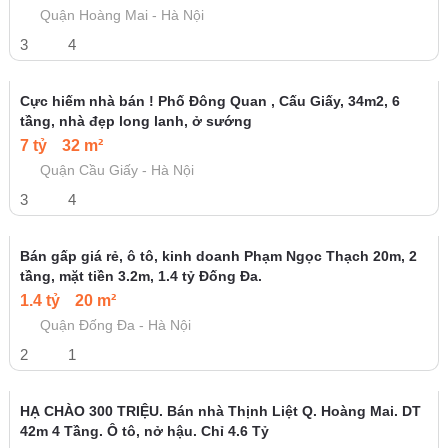
GẦN PHỐ - SÁT Ô TÔ TRÁNH - GẦN CÔNG VIÊN - KINH
DOANH ONLINE - Ở SƯỚNG
9.3 tỷ
48 m²
Quận Đống Đa - Hà Nội
4
5
Bán nhà Hoàng Văn Thái 45m2x4 tầng lô góc ngõ ô tô, xây
mới, thang máy. giá 6,6 tỷ. Lh 0888512868
6.6 tỷ
45 m²
Quận Thanh Xuân - Hà Nội
4
4
NHANH MỚI KỊP – NHÀ DÂN XÂY - TRUNG TÂM ĐỐNG ĐA -
MẶT TIỀN KHỦNG - NGÕ THÔNG – 6 TẦNG, 35M2, 5.68 TỶ