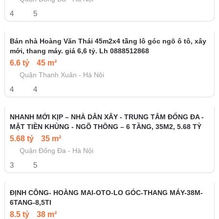
Bán nhà PL Trần Quốc Hoàn 35m - 6 tầng - Ô tô tránh -
Kinh doanh - Hơn 9 tỷ - Hiếm
9.8 tỷ
35 m²
Quận Cầu Giấy - Hà Nội
5
PHỐ VIP THÁI HÀ - PHÂN LÔ - Ô TÔ TRÁNH - HÀNG HIẾM
CÒN XÓT LẠI - DÒNG TIỀN
9.3 tỷ
48 m²
Quận Đống Đa - Hà Nội
4
5