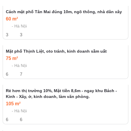
Bất động sản cùng người đăng
Thiếu Ngân Hàng 20 tỷ, cần bán gấp mảnh đất tại Lạc
Trung mặt tiền 8,68m, giá thoả thuận
134 m²
- Hà Nội
1
1
Mặt tiền 8,6m - Giá cực tốt - nằm trên phố Vọng, kinh
doanh, oto dừng đỗ thoải mái
105 m²
- Hà Nội
5
5