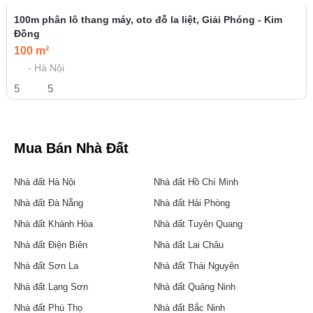
Bán nhà phố Trương Định, 50m, mặt tiền 4,4m nở hậu, giá
11,5 tỷ, ngõ đẹp gần phố
11 tỷ
50 m²
- Hà Nội
6
5
Bán nhà phố Mai Động, lô góc thoáng sáng, có thang máy,
khu dân cư yên tĩnh
14 tỷ
40 m²
- Hà Nội
3
5
Giá tốt nhất khu Kim Đồng, mặt tiền 6m, gần hồ, oto 7 chỗ,
dòng tiền 500tr/năm