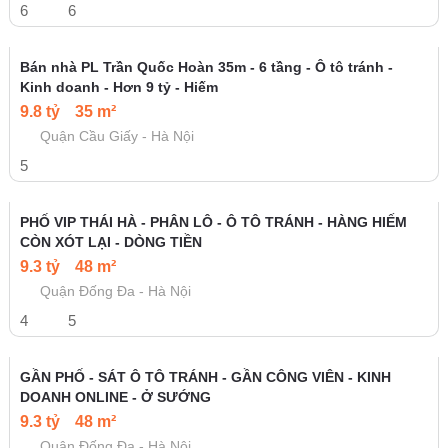
4
4
Nhà đẹp Kinh Doanh - thang máy 30m2, 5 tầng,5.25 t.Tủ
Đình Long Biên
5.25 tỷ
30 m²
Quận Long Biên - Hà Nội
3
4
VỊ TRÍ ĐẮC ĐỊA-Phố Nguyễn Hoàng Cách Phố đúng 1 nhà
76m/7Tầng/MT 6.7m 36 Tỷ
36 tỷ
76 m²
Quận Nam Từ Liêm - Hà Nội
6
6