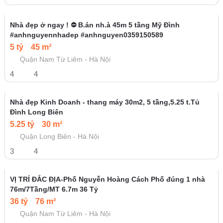
4.9 tỷ
75 m²
Quận Hà Đông - Hà Nội
2
1
(Hot) Tòa CHDV 39m2 x 6 tầng x 10 phòng ngõ 61 Phan Kế
Bính.DT 660tr/năm. 8,35 tỷ bao phí tin chuẩn
8.35 tỷ
40 m²
Quận Ba Đình - Hà Nội
10
10
Nhà đẹp ở ngay ! ⛔ B.án nh.à 45m 5 tầng Mỹ Đình
#anhnguyennhadep #anhnguyen0359150589
5 tỷ
45 m²
Quận Nam Từ Liêm - Hà Nội