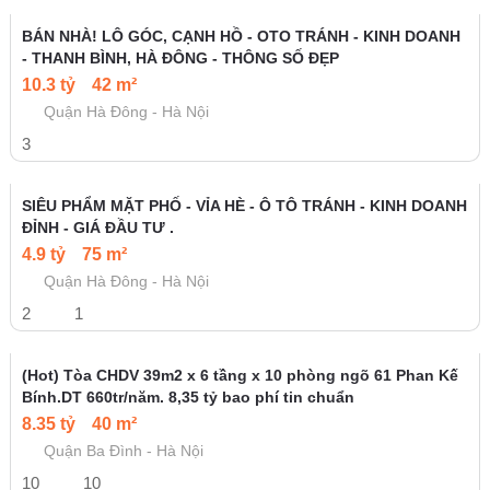
Bán chung cư mini Mễ Trì Thượng, 55m x 5 tầng, 9 phòng
khép kín, ngõ đẹp, ô tô đỗ cổng, 8.1 tỷ
8.1 tỷ
55 m²
Quận Nam Từ Liêm - Hà Nội
9
9
BÁN NHÀ! LÔ GÓC, CẠNH HỒ - OTO TRÁNH - KINH DOANH
- THANH BÌNH, HÀ ĐÔNG - THÔNG SỐ ĐẸP
10.3 tỷ
42 m²
Quận Hà Đông - Hà Nội
3
SIÊU PHẨM MẶT PHỐ - VỈA HÈ - Ô TÔ TRÁNH - KINH DOANH
ĐỈNH - GIÁ ĐẦU TƯ .