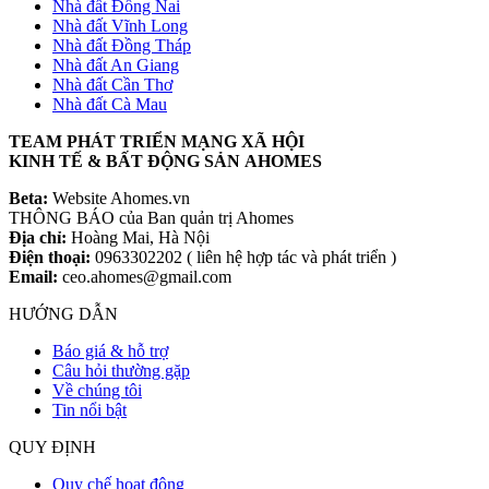
Nhà đất Đồng Nai
Nhà đất Vĩnh Long
Nhà đất Đồng Tháp
Nhà đất An Giang
Nhà đất Cần Thơ
Nhà đất Cà Mau
TEAM PHÁT TRIỂN MẠNG XÃ HỘI
KINH TẾ & BẤT ĐỘNG SẢN AHOMES
Beta:
Website Ahomes.vn
THÔNG BÁO của Ban quản trị Ahomes
Địa chỉ:
Hoàng Mai, Hà Nội
Điện thoại:
0963302202 ( liên hệ hợp tác và phát triển )
Email:
ceo.ahomes@gmail.com
HƯỚNG DẪN
Báo giá & hỗ trợ
Câu hỏi thường gặp
Về chúng tôi
Tin nổi bật
QUY ĐỊNH
Quy chế hoạt động