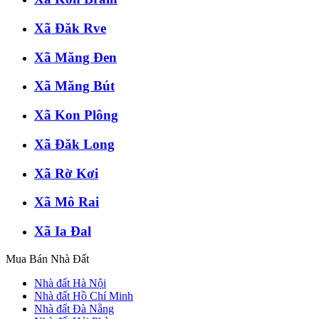
Xã Đăk Rve
Xã Măng Đen
Xã Măng Bút
Xã Kon Plông
Xã Đăk Long
Xã Rờ Kơi
Xã Mô Rai
Xã Ia Đal
Mua Bán Nhà Đất
Nhà đất Hà Nội
Nhà đất Hồ Chí Minh
Nhà đất Đà Nẵng