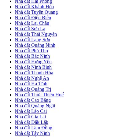
Nhà đất Hải Phòng
Nhà đất Khánh Hòa
Nhà đất Tuyên Quang
Nhà đất Điện Biên
Nhà đất Lai Châu
Nhà đất Sơn La
Nhà đất Thái Nguyên
Nhà đất Lạng Sơn
Nhà đất Quảng Ninh
Nhà đất Phú Thọ
Nhà đất Bắc Ninh
Nhà đất Hưng Yên
Nhà đất Ninh Bình
Nhà đất Thanh Hóa
Nhà đất Nghệ An
Nhà đất Hà Tĩnh
Nhà đất Quảng Trị
Nhà đất Thừa Thiên Huế
Nhà đất Cao Bằng
Nhà đất Quảng Ngãi
Nhà đất Lào Cai
Nhà đất Gia Lai
Nhà đất Đắk Lắk
Nhà đất Lâm Đồng
Nhà đất Tây Ninh