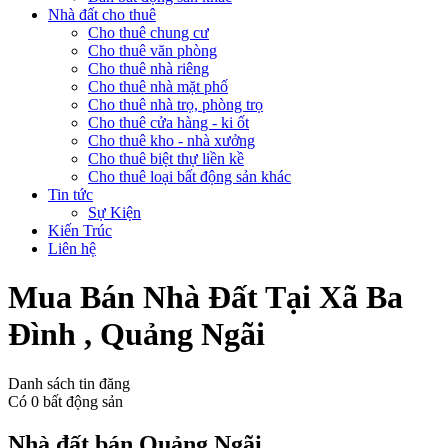
Nhà đất cho thuê
Cho thuê chung cư
Cho thuê văn phòng
Cho thuê nhà riêng
Cho thuê nhà mặt phố
Cho thuê nhà trọ, phòng trọ
Cho thuê cửa hàng - ki ốt
Cho thuê kho - nhà xưởng
Cho thuê biệt thự liền kề
Cho thuê loại bất động sản khác
Tin tức
Sự Kiện
Kiến Trúc
Liên hệ
Mua Bán Nhà Đất Tại Xã Ba
Đình , Quảng Ngãi
Danh sách tin đăng
Có
0
bất động sản
Nhà đất bán Quảng Ngãi