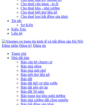
Cho thuê cửa hàng - ki ốt
Cho thuê kho - nhà xưởng
Cho thuê biệt thự liền kề
Cho thuê loại bất động sản khác
Tin tức
Sự Kiện
Kiến Trúc
Liên hệ
Đăng nhập
Đăng ký
Đăng tin
Trang chủ
Nhà đất bán
Bán căn hộ chung cư
Bán nhà riêng
Bán nhà mặt phố
Bán biệt thự liền kề
Bán đất
Bán đất thổ cư nhà vườn
Bán đất nền dự án
Bán đất 50 năm
Bán trang traị khu nghỉ dưỡng
Bán nhà xưởng đất công nghiệp
Bán bất động sản khác