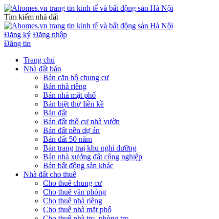
Tìm kiếm nhà đất
Đăng ký
Đăng nhập
Đăng tin
Trang chủ
Nhà đất bán
Bán căn hộ chung cư
Bán nhà riêng
Bán nhà mặt phố
Bán biệt thự liền kề
Bán đất
Bán đất thổ cư nhà vườn
Bán đất nền dự án
Bán đất 50 năm
Bán trang traị khu nghỉ dưỡng
Bán nhà xưởng đất công nghiệp
Bán bất động sản khác
Nhà đất cho thuê
Cho thuê chung cư
Cho thuê văn phòng
Cho thuê nhà riêng
Cho thuê nhà mặt phố
Cho thuê nhà trọ, phòng trọ