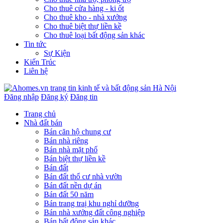
Cho thuê cửa hàng - ki ốt
Cho thuê kho - nhà xưởng
Cho thuê biệt thự liền kề
Cho thuê loại bất động sản khác
Tin tức
Sự Kiện
Kiến Trúc
Liên hệ
Đăng nhập
Đăng ký
Đăng tin
Trang chủ
Nhà đất bán
Bán căn hộ chung cư
Bán nhà riêng
Bán nhà mặt phố
Bán biệt thự liền kề
Bán đất
Bán đất thổ cư nhà vườn
Bán đất nền dự án
Bán đất 50 năm
Bán trang traị khu nghỉ dưỡng
Bán nhà xưởng đất công nghiệp
Bán bất động sản khác