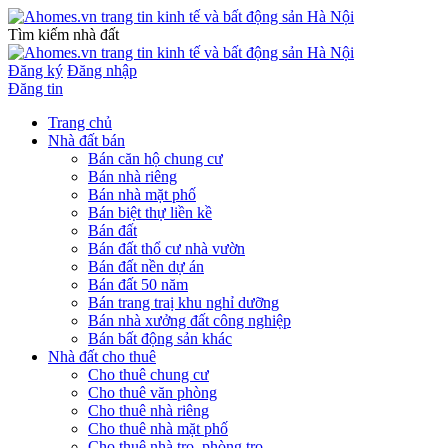
Tìm kiếm nhà đất
Đăng ký
Đăng nhập
Đăng tin
Trang chủ
Nhà đất bán
Bán căn hộ chung cư
Bán nhà riêng
Bán nhà mặt phố
Bán biệt thự liền kề
Bán đất
Bán đất thổ cư nhà vườn
Bán đất nền dự án
Bán đất 50 năm
Bán trang traị khu nghỉ dưỡng
Bán nhà xưởng đất công nghiệp
Bán bất động sản khác
Nhà đất cho thuê
Cho thuê chung cư
Cho thuê văn phòng
Cho thuê nhà riêng
Cho thuê nhà mặt phố
Cho thuê nhà trọ, phòng trọ