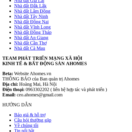
Nhà đất Gia Lai
Nhà đất Đắk Lắk
Nhà đất Lâm Đồng
Nhà đất Tây Ninh
Nhà đất Đồng Nai
Nhà đất Vĩnh Long
Nhà đất Đồng Tháp
Nhà đất An Giang
Nhà đất Cần Thơ
Nhà đất Cà Mau
TEAM PHÁT TRIỂN MẠNG XÃ HỘI
KINH TẾ & BẤT ĐỘNG SẢN AHOMES
Beta:
Website Ahomes.vn
THÔNG BÁO của Ban quản trị Ahomes
Địa chỉ:
Hoàng Mai, Hà Nội
Điện thoại:
0963302202 ( liên hệ hợp tác và phát triển )
Email:
ceo.ahomes@gmail.com
HƯỚNG DẪN
Báo giá & hỗ trợ
Câu hỏi thường gặp
Về chúng tôi
Tin nổi bật