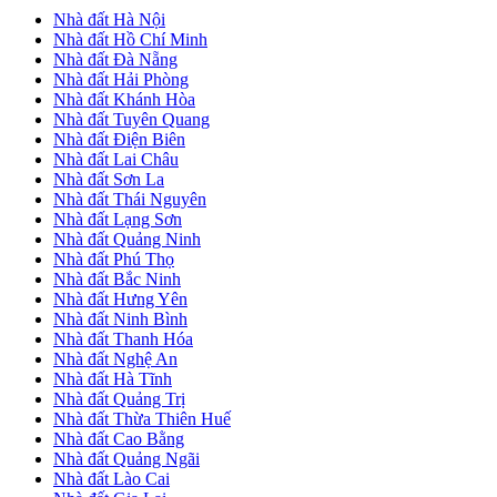
Nhà đất Hà Nội
Nhà đất Hồ Chí Minh
Nhà đất Đà Nẵng
Nhà đất Hải Phòng
Nhà đất Khánh Hòa
Nhà đất Tuyên Quang
Nhà đất Điện Biên
Nhà đất Lai Châu
Nhà đất Sơn La
Nhà đất Thái Nguyên
Nhà đất Lạng Sơn
Nhà đất Quảng Ninh
Nhà đất Phú Thọ
Nhà đất Bắc Ninh
Nhà đất Hưng Yên
Nhà đất Ninh Bình
Nhà đất Thanh Hóa
Nhà đất Nghệ An
Nhà đất Hà Tĩnh
Nhà đất Quảng Trị
Nhà đất Thừa Thiên Huế
Nhà đất Cao Bằng
Nhà đất Quảng Ngãi
Nhà đất Lào Cai