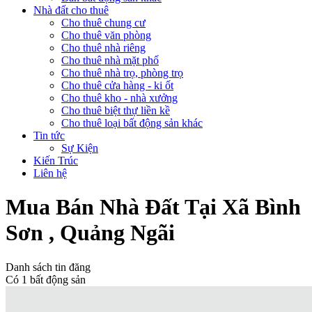
Nhà đất cho thuê
Cho thuê chung cư
Cho thuê văn phòng
Cho thuê nhà riêng
Cho thuê nhà mặt phố
Cho thuê nhà trọ, phòng trọ
Cho thuê cửa hàng - ki ốt
Cho thuê kho - nhà xưởng
Cho thuê biệt thự liền kề
Cho thuê loại bất động sản khác
Tin tức
Sự Kiện
Kiến Trúc
Liên hệ
Mua Bán Nhà Đất Tại Xã Bình
Sơn , Quảng Ngãi
Danh sách tin đăng
Có
1
bất động sản