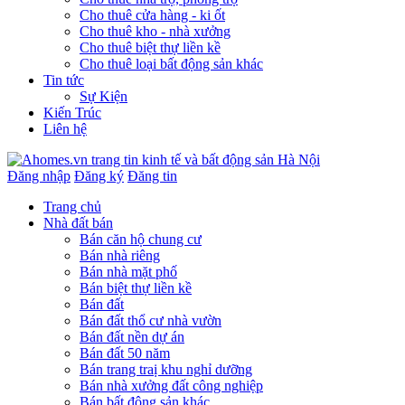
Cho thuê cửa hàng - ki ốt
Cho thuê kho - nhà xưởng
Cho thuê biệt thự liền kề
Cho thuê loại bất động sản khác
Tin tức
Sự Kiện
Kiến Trúc
Liên hệ
Đăng nhập
Đăng ký
Đăng tin
Trang chủ
Nhà đất bán
Bán căn hộ chung cư
Bán nhà riêng
Bán nhà mặt phố
Bán biệt thự liền kề
Bán đất
Bán đất thổ cư nhà vườn
Bán đất nền dự án
Bán đất 50 năm
Bán trang traị khu nghỉ dưỡng
Bán nhà xưởng đất công nghiệp
Bán bất động sản khác