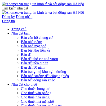
Tìm kiếm nhà đất
Đăng ký
Đăng nhập
Đăng tin
Trang chủ
Nhà đất bán
Bán căn hộ chung cư
Bán nhà riêng
Bán nhà mặt phố
Bán biệt thự liền kề
Bán đất
Bán đất thổ cư nhà vườn
Bán đất nền dự án
Bán đất 50 năm
Bán trang traị khu nghỉ dưỡng
Bán nhà xưởng đất công nghiệp
Bán bất động sản khác
Nhà đất cho thuê
Cho thuê chung cư
Cho thuê văn phòng
Cho thuê nhà riêng
Cho thuê nhà mặt phố
Cho thuê nhà trọ, phòng trọ