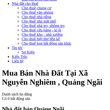
Nhà đất cho thuê
Cho thuê chung cư
Cho thuê văn phòng
Cho thuê nhà riêng
Cho thuê nhà mặt phố
Cho thuê nhà trọ, phòng trọ
Cho thuê cửa hàng - ki ốt
Cho thuê kho - nhà xưởng
Cho thuê biệt thự liền kề
Cho thuê loại bất động sản khác
Tin tức
Sự Kiện
Kiến Trúc
Liên hệ
Mua Bán Nhà Đất Tại Xã
Nguyễn Nghiêm , Quảng Ngãi
Danh sách tin đăng
Có
0
bất động sản
Nhà đất bán Quảng Ngãi