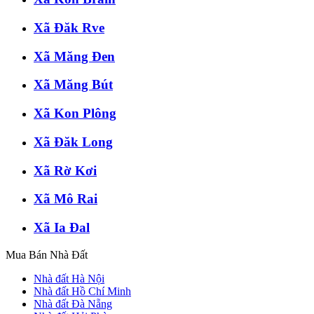
Xã Đăk Rve
Xã Măng Đen
Xã Măng Bút
Xã Kon Plông
Xã Đăk Long
Xã Rờ Kơi
Xã Mô Rai
Xã Ia Đal
Mua Bán Nhà Đất
Nhà đất Hà Nội
Nhà đất Hồ Chí Minh
Nhà đất Đà Nẵng