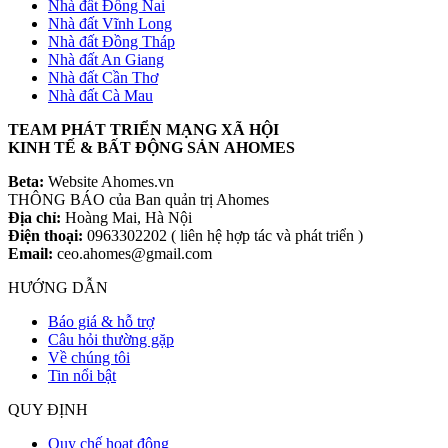
Nhà đất Đồng Nai
Nhà đất Vĩnh Long
Nhà đất Đồng Tháp
Nhà đất An Giang
Nhà đất Cần Thơ
Nhà đất Cà Mau
TEAM PHÁT TRIỂN MẠNG XÃ HỘI
KINH TẾ & BẤT ĐỘNG SẢN AHOMES
Beta:
Website Ahomes.vn
THÔNG BÁO của Ban quản trị Ahomes
Địa chỉ:
Hoàng Mai, Hà Nội
Điện thoại:
0963302202 ( liên hệ hợp tác và phát triển )
Email:
ceo.ahomes@gmail.com
HƯỚNG DẪN
Báo giá & hỗ trợ
Câu hỏi thường gặp
Về chúng tôi
Tin nổi bật
QUY ĐỊNH
Quy chế hoạt động