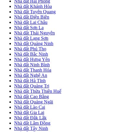
Nhà đất Hải Phòng
Nhà đất Khánh Hòa
Nhà đất Tuyên Quang
Nhà đất Điện Biên
Nhà đất Lai Châu
Nhà đất Sơn La
Nhà đất Thái Nguyên
Nhà đất Lạng Sơn
Nhà đất Quảng Ninh
Nhà đất Phú Thọ
Nhà đất Bắc Ninh
Nhà đất Hưng Yên
Nhà đất Ninh Bình
Nhà đất Thanh Hóa
Nhà đất Nghệ An
Nhà đất Hà Tĩnh
Nhà đất Quảng Trị
Nhà đất Thừa Thiên Huế
Nhà đất Cao Bằng
Nhà đất Quảng Ngãi
Nhà đất Lào Cai
Nhà đất Gia Lai
Nhà đất Đắk Lắk
Nhà đất Lâm Đồng
Nhà đất Tây Ninh